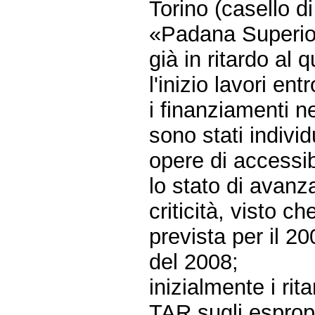
Torino (casello d
«Padana Superior
già in ritardo a
l'inizio lavori ent
i finanziamenti n
sono stati individ
opere di accessib
lo stato di avanz
criticità, visto c
prevista per il 2
del 2008;
inizialmente i rita
TAR sugli espropr