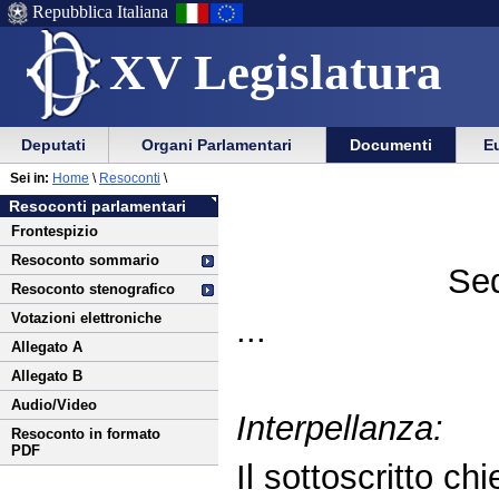
Repubblica Italiana
XV Legislatura
Menu
Vai
Menu
Vai
Deputati
Organi Parlamentari
Documenti
Eu
al
al
di
di
Vai
Menu
menu
Sei in:
Home
\
Resoconti
\
ausilio
navigazione
al
di
di
Resoconti parlamentari
alla
principale
contenuto
navigazione
sezione
Frontespizio
navigazione
principale
Resoconto sommario
Sed
Resoconto stenografico
Votazioni elettroniche
...
Allegato A
Allegato B
Audio/Video
Interpellanza:
Resoconto in formato
PDF
Il sottoscritto chi