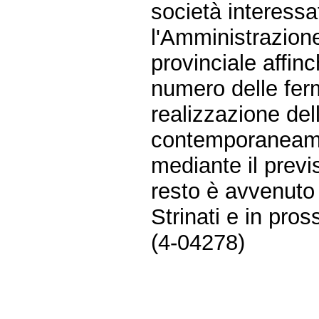
società interessat
l'Amministrazion
provinciale affinc
numero delle fer
realizzazione de
contemporaneamen
mediante il previ
resto è avvenuto 
Strinati e in pros
(4-04278)
Fine
Vai
al
contenuto