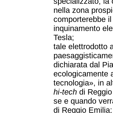
specializzato, la 
nella zona prosp
comporterebbe il
inquinamento elet
Tesla;
tale elettrodotto 
paesaggisticamen
dichiarata dal P
ecologicamente a
tecnologia», in a
hi-tech
di Reggio v
se e quando verr
di Reggio Emilia;