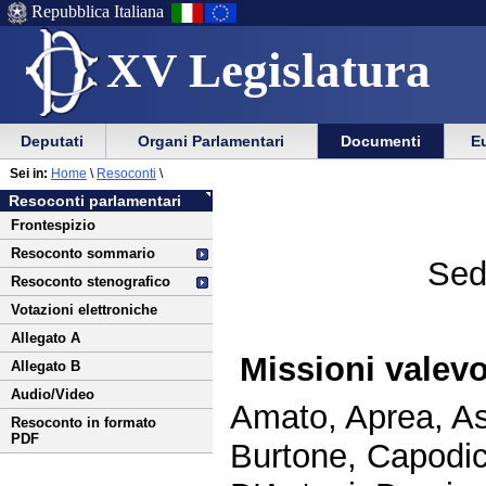
Repubblica Italiana
XV Legislatura
Menu
Vai
Menu
Vai
Deputati
Organi Parlamentari
Documenti
Eu
al
al
di
di
Vai
Menu
menu
Sei in:
Home
\
Resoconti
\
ausilio
navigazione
al
di
di
Resoconti parlamentari
alla
principale
contenuto
navigazione
sezione
Frontespizio
navigazione
principale
Resoconto sommario
Sed
Resoconto stenografico
Votazioni elettroniche
Allegato A
Missioni valevo
Allegato B
Audio/Video
Amato, Aprea, As
Resoconto in formato
PDF
Burtone, Capodic