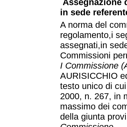
Assegnazione d
in sede referent
A norma del comm
regolamento,i seg
assegnati,in sede
Commissioni per
I Commissione (Af
AURISICCHIO ed al
testo unico di cu
2000, n. 267, in
massimo dei com
della giunta prov
Commissione.