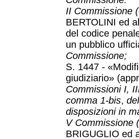
II Commissione (G
BERTOLINI ed altr
del codice penale
un pubblico uffic
Commissione;
S. 1447 - «Modif
giudiziario» (ap
Commissioni I, III
comma 1-bis
,
de
disposizioni in m
V Commissione (B
BRIGUGLIO ed alt