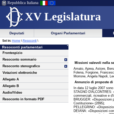
Repubblica Italiana
XV Legislatura
Menu
Vai
Menu
Vai
Deputati
Organi Parlamentari
al
al
di
di
Vai
Menu
menu
Sei in:
Home
\
Resoconti
\
ausilio
navigazione
al
di
di
Resoconti parlamentari
alla
principale
contenuto
navigazione
sezione
Frontespizio
navigazione
principale
Resoconto sommario
Missioni valevoli nella s
Resoconto stenografico
Amato, Aprea, Astore, Bersa
Folena, Forgione, Franceschi
Votazioni elettroniche
Morrone, Angela Napoli, Leol
Allegato A
Annunzio di proposte di 
Allegato B
In data 12 luglio 2007 sono 
STAGNO D'ALCONTRES: «Delega
Audio/Video
commerciali, ricreative e d'
Resoconto in formato PDF
BRUGGER: «Disposizioni per 
Costituzione» (2895);
PELLEGRINO: «Disposizioni 
DEIANA: «Disposizioni conce