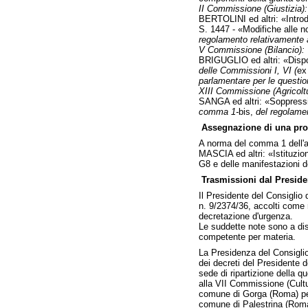
II Commissione (Giustizia):
BERTOLINI ed altri: «Introdu
S. 1447 - «Modifiche alle n
regolamento relativamente a
V Commissione (Bilancio):
BRIGUGLIO ed altri: «Disposi
delle Commissioni I, VI (
e
parlamentare per le question
XIII Commissione (Agricoltu
SANGA ed altri: «Soppressio
comma 1-
bis,
del regolamen
Assegnazione di una prop
A norma del comma 1 dell'ar
MASCIA ed altri: «Istituzio
G8 e delle manifestazioni 
Trasmissioni dal Presiden
Il Presidente del Consiglio 
n. 9/2374/36, accolti come r
decretazione d'urgenza.
Le suddette note sono a dis
competente per materia.
La Presidenza del Consiglio 
dei decreti del Presidente de
sede di ripartizione della 
alla VII Commissione (Cultu
comune di Gorga (Roma) pe
comune di Palestrina (Roma