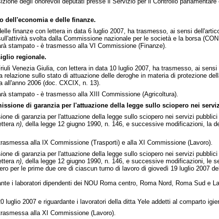
izione degli onorevoli deputati presse il Servizio per il Controllo parlamentar
o dell'economia e delle finanze.
delle finanze con lettera in data 6 luglio 2007, ha trasmesso, ai sensi dell'ar
 sull'attività svolta dalla Commissione nazionale per le società e la borsa (CO
rà stampato - è trasmesso alla VI Commissione (Finanze).
glio regionale.
riuli Venezia Giulia, con lettera in data 10 luglio 2007, ha trasmesso, ai sensi d
 relazione sullo stato di attuazione delle deroghe in materia di protezione della
ta all'anno 2006 (doc. CXCIX, n. 13).
à stampato - è trasmesso alla XIII Commissione (Agricoltura).
sione di garanzia per l'attuazione della legge sullo sciopero nei serviz
one di garanzia per l'attuazione della legge sullo sciopero nei servizi pubblici
ettera
n)
, della legge 12 giugno 1990, n. 146, e successive modificazioni, la del
asmessa alla IX Commissione (Trasporti) e alla XI Commissione (Lavoro).
one di garanzia per l'attuazione della legge sullo sciopero nei servizi pubblici
ettera
n)
, della legge 12 giugno 1990, n. 146, e successive modificazioni, le s
ro per le prime due ore di ciascun turno di lavoro di giovedì 19 luglio 2007 d
dante i laboratori dipendenti dei NOU Roma centro, Roma Nord, Roma Sud e Lazi
0 luglio 2007 e riguardante i lavoratori della ditta Yele addetti al comparto ig
rasmessa alla XI Commissione (Lavoro).