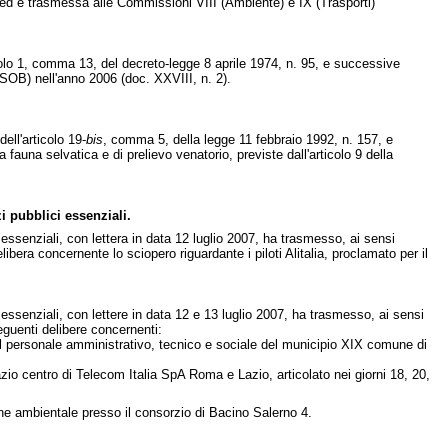
e ed è trasmessa alle Commissioni VIII (Ambiente) e IX (Trasporti)
ticolo 1, comma 13, del decreto-legge 8 aprile 1974, n. 95, e successive
NSOB) nell'anno 2006 (doc. XXVIII, n. 2).
ell'articolo 19-
bis
, comma 5, della legge 11 febbraio 1992, n. 157, e
 fauna selvatica e di prelievo venatorio, previste dall'articolo 9 della
i pubblici essenziali.
 essenziali, con lettera in data 12 luglio 2007, ha trasmesso, ai sensi
ibera concernente lo sciopero riguardante i piloti Alitalia, proclamato per il
 essenziali, con lettere in data 12 e 13 luglio 2007, ha trasmesso, ai sensi
eguenti delibere concernenti:
el personale amministrativo, tecnico e sociale del municipio XIX comune di
o centro di Telecom Italia SpA Roma e Lazio, articolato nei giorni 18, 20,
iene ambientale presso il consorzio di Bacino Salerno 4.