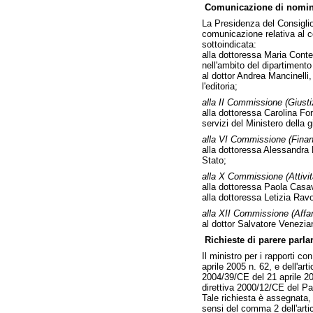
Comunicazione di nomine
La Presidenza del Consiglio 
comunicazione relativa al c
sottoindicata:
alla dottoressa Maria Content
nell'ambito del dipartimento 
al dottor Andrea Mancinelli, 
l'editoria;
alla II Commissione (Giustizi
alla dottoressa Carolina Fon
servizi del Ministero della g
alla VI Commissione (Finanze
alla dottoressa Alessandra D
Stato;
alla X Commissione (Attività
alla dottoressa Paola Casavol
alla dottoressa Letizia Ravo
alla XII Commissione (Affari 
al dottor Salvatore Veneziano
Richieste di parere parla
Il ministro per i rapporti co
aprile 2005 n. 62, e dell'ar
2004/39/CE del 21 aprile 20
direttiva 2000/12/CE del Pa
Tale richiesta è assegnata,
sensi del comma 2 dell'arti