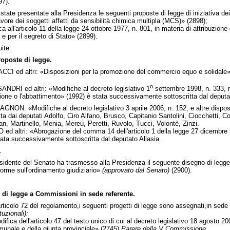
97).
state presentate alla Presidenza le seguenti proposte di legge di iniziativa dei
ore dei soggetti affetti da sensibilità chimica multipla (MCS)» (2898);
all'articolo 11 della legge 24 ottobre 1977, n. 801, in materia di attribuzione 
e per il segreto di Stato» (2899).
ite.
roposte di legge.
CCI ed altri: «Disposizioni per la promozione del commercio equo e solidale»
o
NDRI ed altri: «Modifiche al decreto legislativo 1
settembre 1998, n. 333, re
ione o l'abbattimento» (1992) è stata successivamente sottoscritta dal deputa
NON: «Modifiche al decreto legislativo 3 aprile 2006, n. 152, e altre disposiz
 dai deputati Adolfo, Ciro Alfano, Brusco, Capitanio Santolini, Ciocchetti, Colu
 Martinello, Menia, Mereu, Peretti, Ruvolo, Tucci, Volontè, Zinzi.
ed altri: «Abrogazione del comma 14 dell'articolo 1 della legge 27 dicembre 2
stata successivamente sottoscritta dal deputato Allasia.
.
residente del Senato ha trasmesso alla Presidenza il seguente disegno di legge
norme sull'ordinamento giudiziario»
(approvato dal Senato)
(2900).
.
 di legge a Commissioni in sede referente.
ticolo 72 del regolamento,i seguenti progetti di legge sono assegnati,in sede
uzionali):
fica dell'articolo 47 del testo unico di cui al decreto legislativo 18 agosto 
unale e della giunta provinciale» (2745)
Parere della V Commissione.