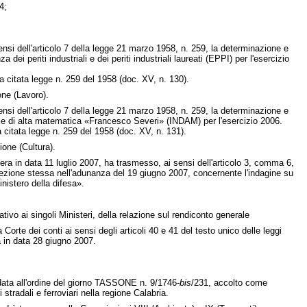
4;
sensi dell'articolo 7 della legge 21 marzo 1958, n. 259, la determinazione e
a dei periti industriali e dei periti industriali laureati (EPPI) per l'esercizio
la citata legge n. 259 del 1958 (doc. XV, n. 130).
ne (Lavoro).
sensi dell'articolo 7 della legge 21 marzo 1958, n. 259, la determinazione e
zionale di alta matematica «Francesco Severi» (INDAM) per l'esercizio 2006.
a citata legge n. 259 del 1958 (doc. XV, n. 131).
one (Cultura).
tera in data 11 luglio 2007, ha trasmesso, ai sensi dell'articolo 3, comma 6,
 sezione stessa nell'adunanza del 19 giugno 2007, concernente l'indagine su
inistero della difesa».
tivo ai singoli Ministeri, della relazione sul rendiconto generale
la Corte dei conti ai sensi degli articoli 40 e 41 del testo unico delle leggi
ea in data 28 giugno 2007.
e data all'ordine del giorno TASSONE n. 9/1746-
bis
/231, accolto come
radali e ferroviari nella regione Calabria.