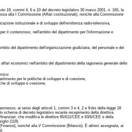
icolo 19, commi 4, 6 e 10 del decreto legislativo 30 marzo 2001, n. 165, la
messa alla I Commissione (Affari costituzionali), nonché alla Commissione
icazione istituzionale e di sviluppo dell'emittenza radio-televisiva,
e per il contenzioso, nell'ambito del dipartimento per l'informazione e
ambito del dipartimento dell'organizzazione giudiziaria, del personale e dei
 affari economici nell'ambito del dipartimento della ragioneria generale dello
omico:
partimento per le politiche di sviluppo e di coesione;
tiche di sviluppo e coesione;
 trasmesso, ai sensi degli articoli 1, commi 3 e 4, 2 e 9-
bis
della legge 18
ullo schema di decreto legislativo recante recepimento della direttiva
 finanziari, che modifica le direttive 85/611/CEE e 93/6/CEE e della
iglio (119).
(Finanze), nonché alla V Commissione (Bilancio). È altresì assegnata, ai
).