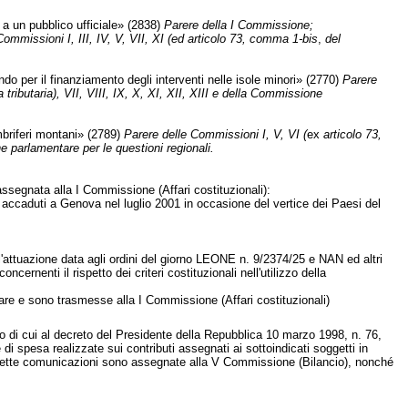
 a un pubblico ufficiale» (2838)
Parere della I Commissione;
Commissioni I, III, IV, V, VII, XI (ed articolo 73, comma 1-bis
,
del
do per il finanziamento degli interventi nelle isole minori» (2770)
Parere
a tributaria), VII, VIII, IX, X, XI, XII, XIII e della Commissione
mbriferi montani» (2789)
Parere delle Commissioni I, V, VI (
ex
articolo 73,
ne parlamentare per le questioni regionali.
ssegnata alla I Commissione (Affari costituzionali):
 accaduti a Genova nel luglio 2001 in occasione del vertice dei Paesi del
ll'attuazione data agli ordini del giorno LEONE n. 9/2374/25 e NAN ed altri
nenti il rispetto dei criteri costituzionali nell'utilizzo della
tare e sono trasmesse alla I Commissione (Affari costituzionali)
 di cui al decreto del Presidente della Repubblica 10 marzo 1998, n. 76,
 di spesa realizzate sui contributi assegnati ai sottoindicati soggetti in
 predette comunicazioni sono assegnate alla V Commissione (Bilancio), nonché