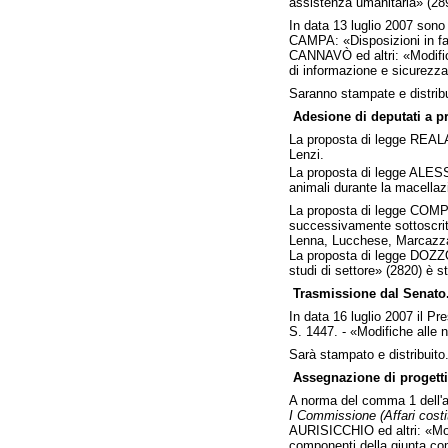
assistenza umanitaria» (28
In data 13 luglio 2007 sono 
CAMPA: «Disposizioni in fav
CANNAVÒ ed altri: «Modifica 
di informazione e sicurezza 
Saranno stampate e distribu
Adesione di deputati a p
La proposta di legge REALA
Lenzi.
La proposta di legge ALESSA
animali durante la macellaz
La proposta di legge COMPAG
successivamente sottoscritta
Lenna, Lucchese, Marcazzan,
La proposta di legge DOZZO 
studi di settore» (2820) è 
Trasmissione dal Senato
In data 16 luglio 2007 il P
S. 1447. - «Modifiche alle 
Sarà stampato e distribuito
Assegnazione di progetti
A norma del comma 1 dell'ar
I Commissione (Affari costit
AURISICCHIO ed altri: «Modi
componenti della giunta com