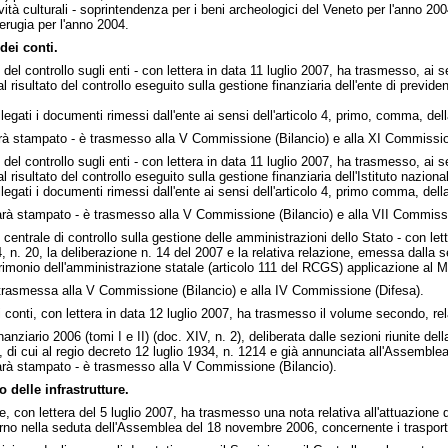
ività culturali - soprintendenza per i beni archeologici del Veneto per l'anno 200
erugia per l'anno 2004.
dei conti.
 del controllo sugli enti - con lettera in data 11 luglio 2007, ha trasmesso, ai 
 al risultato del controllo eseguito sulla gestione finanziaria dell'ente di previdenz
egati i documenti rimessi dall'ente ai sensi dell'articolo 4, primo, comma, del
 stampato - è trasmesso alla V Commissione (Bilancio) e alla XI Commissio
 del controllo sugli enti - con lettera in data 11 luglio 2007, ha trasmesso, ai 
ta al risultato del controllo eseguito sulla gestione finanziaria dell'Istituto na
egati i documenti rimessi dall'ente ai sensi dell'articolo 4, primo comma, dell
à stampato - è trasmesso alla V Commissione (Bilancio) e alla VII Commissi
 centrale di controllo sulla gestione delle amministrazioni dello Stato - con let
, n. 20, la deliberazione n. 14 del 2007 e la relativa relazione, emessa dalla
atrimonio dell'amministrazione statale (articolo 111 del RCGS) applicazione al M
rasmessa alla V Commissione (Bilancio) e alla IV Commissione (Difesa).
i conti, con lettera in data 12 luglio 2007, ha trasmesso il volume secondo, rela
inanziario 2006 (tomi I e II) (doc. XIV, n. 2), deliberata dalle sezioni riunite del
to, di cui al regio decreto 12 luglio 1934, n. 1214 e già annunciata all'Assembl
à stampato - è trasmesso alla V Commissione (Bilancio).
 delle infrastrutture.
ture, con lettera del 5 luglio 2007, ha trasmesso una nota relativa all'attuazion
 nella seduta dell'Assemblea del 18 novembre 2006, concernente i trasporti st