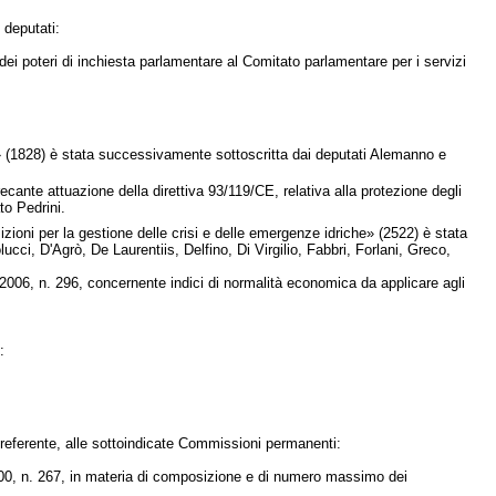
 deputati:
dei poteri di inchiesta parlamentare al Comitato parlamentare per i servizi
 (1828) è stata successivamente sottoscritta dai deputati Alemanno e
cante attuazione della direttiva 93/119/CE, relativa alla protezione degli
to Pedrini.
ioni per la gestione delle crisi e delle emergenze idriche» (2522) è stata
cci, D'Agrò, De Laurentiis, Delfino, Di Virgilio, Fabbri, Forlani, Greco,
006, n. 296, concernente indici di normalità economica da applicare agli
:
 referente, alle sottoindicate Commissioni permanenti:
2000, n. 267, in materia di composizione e di numero massimo dei