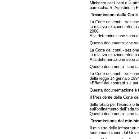
Ministero per i beni e le att
parrocchia S. Agostino in P
Trasmissioni dalla Corte 
La Corte dei conti - sezione
la relativa relazione riferita
2006.
Alla determinazione sono all
Questo documento: che sarà
La Corte dei conti - sezione
la relativa relazione riferi
Alla determinazione sono all
Questo documento - che sar
La Corte dei conti - sezione
della legge 14 gennaio 1994
«Effetti dei contratti sul p
Questa documentazione è t
Il Presidente della Corte de
dello Stato per l'esercizio f
sull'ordinamento dell'istitu
Questo documento - che sar
Trasmissione dal ministro
Il ministro delle infrastrut
raccomandazione dal Governo