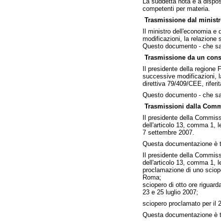
La suddetta nota è a dispos
competenti per materia.
Trasmissione dal ministr
Il ministro dell'economia e 
modificazioni, la relazione
Questo documento - che sa
Trasmissione da un consi
Il presidente della regione F
successive modificazioni, la
direttiva 79/409/CEE, riferi
Questo documento - che sar
Trasmissioni dalla Commis
Il presidente della Commissi
dell'articolo 13, comma 1, l
7 settembre 2007.
Questa documentazione è tr
Il presidente della Commissi
dell'articolo 13, comma 1, l
proclamazione di uno sciope
Roma;
sciopero di otto ore riguar
23 e 25 luglio 2007;
sciopero proclamato per il 2
Questa documentazione è t