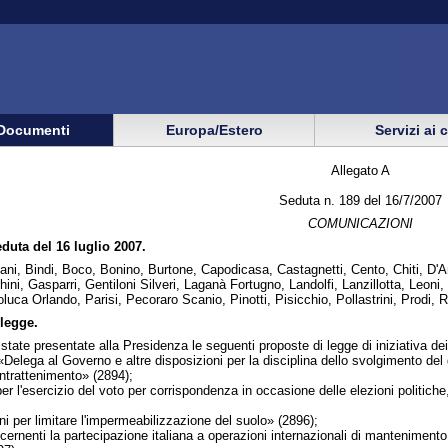
Documenti
Europa/Estero
Servizi ai 
Allegato A
Seduta n. 189 del 16/7/2007
COMUNICAZIONI
eduta del 16 luglio 2007.
ni, Bindi, Boco, Bonino, Burtone, Capodicasa, Castagnetti, Cento, Chiti, D'Ant
ni, Gasparri, Gentiloni Silveri, Laganà Fortugno, Landolfi, Lanzillotta, Leoni,
uca Orlando, Parisi, Pecoraro Scanio, Pinotti, Pisicchio, Pollastrini, Prodi, 
legge.
state presentate alla Presidenza le seguenti proposte di legge di iniziativa dei
 al Governo e altre disposizioni per la disciplina dello svolgimento del giuo
intrattenimento» (2894);
l'esercizio del voto per corrispondenza in occasione delle elezioni politich
per limitare l'impermeabilizzazione del suolo» (2896);
rnenti la partecipazione italiana a operazioni internazionali di mantenimento 