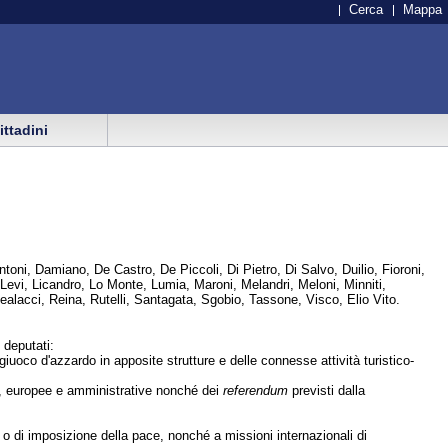
Cerca
Mappa
cittadini
oni, Damiano, De Castro, De Piccoli, Di Pietro, Di Salvo, Duilio, Fioroni,
 Levi, Licandro, Lo Monte, Lumia, Maroni, Melandri, Meloni, Minniti,
Realacci, Reina, Rutelli, Santagata, Sgobio, Tassone, Visco, Elio Vito.
 deputati:
co d'azzardo in apposite strutture e delle connesse attività turistico-
e, europee e amministrative nonché dei
referendum
previsti dalla
o di imposizione della pace, nonché a missioni internazionali di