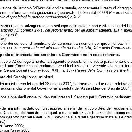
zione dell'articolo 340-
bis
del codice penale, concernente il reato di oltraggio
orme sull'ordinamento giudiziario» (approvato dal Senato) (2900)
Parere delle 
lle disposizioni in materia previdenziale) e XIV.
zioni per la salvaguardia e lo sviluppo delle isole minori e istituzione del Fon
x
articolo 73, comma 1-
bis,
del regolamento, per gli aspetti attinenti alla materi
i regionali.
ra):
ne dei consorzi di bonifica e dei consorzi tra i comuni compresi nei bacini i
to, per gli aspetti attinenti alla materia tributaria), VIII, XI e della Commissio
osta di inchiesta parlamentare a Commissione in sede referente.
ticolo 72 del regolamento, la seguente proposta di inchiesta parlamentare è a
ne di una Commissione parlamentare di inchiesta sulle vicende relative ai fatti
del
Genoa Social Forum
» (doc. XXII, n. 15) -
Parere delle Commissioni II e V
.
te del Consiglio dei ministri.
dei ministri, con lettera del 28 giugno 2007, ha trasmesso due note, relative a
accomandazione dal Governo nella seduta dell'Assemblea del 3 aprile 2007, concer
posizione degli onorevoli deputati presso il Servizio per il Controllo parlamen
dei ministri ha dato comunicazione, ai sensi dell'articolo 8-
ter
del regolamento
l Consiglio dei ministri con i quali è stato autorizzato l'utilizzo delle economie
quota dell'otto per mille dell'IRPEF devoluta alla diretta gestione statale. Le
ra);
r l'anno 2003;
) per l'anno 2003;