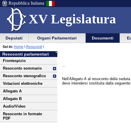
Repubblica Italiana
XV Legislatura
Menu
Vai
Menu
Vai
Deputati
Organi Parlamentari
Documenti
Eu
al
al
di
di
Vai
Menu
menu
Sei in:
Home
\
Resoconti
\
ausilio
navigazione
al
di
di
Resoconti parlamentari
alla
principale
contenuto
navigazione
sezione
Frontespizio
navigazione
principale
...
Resoconto sommario
Resoconto stenografico
Nell'
Allegato A
al resoconto della seduta 
deve intendersi sostituita dalla seguente
Votazioni elettroniche
Allegato A
Allegato B
Audio/Video
Resoconto in formato
PDF