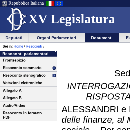
Repubblica Italiana
XV Legislatura
Menu
Vai
Menu
Vai
Deputati
Organi Parlamentari
Documenti
Eu
al
al
di
di
Vai
Menu
menu
Sei in:
Home
\
Resoconti
\
ausilio
navigazione
al
di
di
Resoconti parlamentari
alla
principale
contenuto
navigazione
sezione
Frontespizio
navigazione
principale
Resoconto sommario
Sed
Resoconto stenografico
Votazioni elettroniche
INTERROGAZI
Allegato A
RISPOSTA
Allegato B
Audio/Video
ALESSANDRI e 
Resoconto in formato
delle finanze, al
PDF