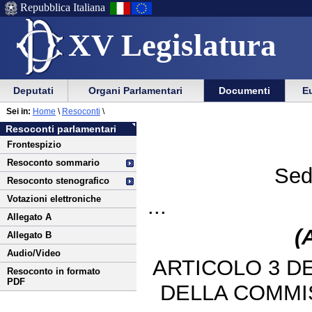
Repubblica Italiana
XV Legislatura
Menu
Vai
Menu
Vai
Deputati
Organi Parlamentari
Documenti
Eu
al
al
di
di
Vai
Menu
menu
Sei in:
Home
\
Resoconti
\
ausilio
navigazione
al
di
di
Resoconti parlamentari
alla
principale
contenuto
navigazione
sezione
Frontespizio
navigazione
principale
Resoconto sommario
Sed
Resoconto stenografico
Votazioni elettroniche
...
Allegato A
(
Allegato B
Audio/Video
ARTICOLO 3 D
Resoconto in formato
PDF
DELLA COMMI