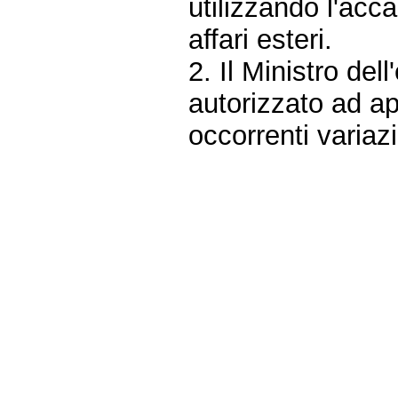
utilizzando l'acc
affari esteri.
2. Il Ministro del
autorizzato ad ap
occorrenti variazi
Fine
Vai
al
contenuto
menu
di
navigazione
principale