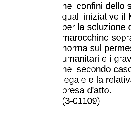
nei confini dello s
quali iniziative i
per la soluzione 
marocchino sopra 
norma sul permes
umanitari e i grav
nel secondo caso
legale e la relat
presa d'atto.
(3-01109)
Fine
Vai
al
contenuto