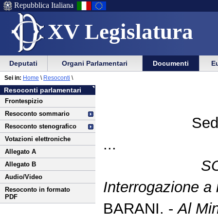
Repubblica Italiana
XV Legislatura
Menu
Vai
Menu
Vai
Deputati
Organi Parlamentari
Documenti
Eu
al
al
di
di
Vai
Menu
menu
Sei in:
Home
\
Resoconti
\
ausilio
navigazione
al
di
di
Resoconti parlamentari
alla
principale
contenuto
navigazione
sezione
Frontespizio
navigazione
principale
Resoconto sommario
Sed
Resoconto stenografico
Votazioni elettroniche
...
Allegato A
S
Allegato B
Audio/Video
Interrogazione a
Resoconto in formato
PDF
BARANI. -
Al Min