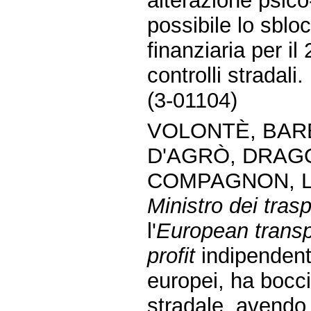
alterazione psico
possibile lo sbloc
finanziaria per i
controlli stradali.
(3-01104)
VOLONTÈ, BARB
D'AGRÒ, DRAGO
COMPAGNON, L
Ministro dei trasp
l'
European transp
profit
indipendente
europei, ha boccia
stradale, avendo 