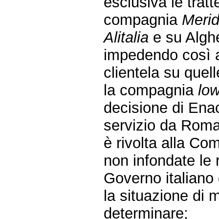
esclusiva le trat
compagnia
Merid
Alitalia
e su Algh
impedendo così ad 
clientela su quel
la compagnia
low
decisione di Enac
servizio da Roma
è rivolta alla C
non infondate le 
Governo italiano 
la situazione di 
determinare;