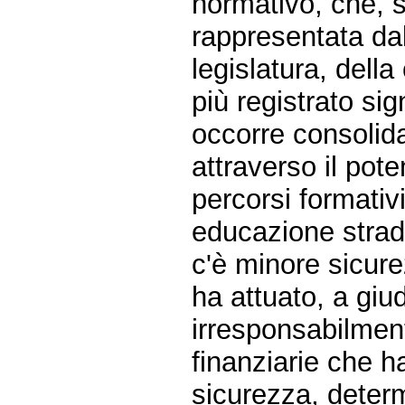
normativo, che, s
rappresentata da
legislatura, dell
più registrato sig
occorre consolida
attraverso il pot
percorsi formativi
educazione strada
c'è minore sicur
ha attuato, a giud
irresponsabilmente
finanziarie che ha
sicurezza, determ