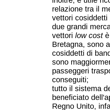
inoltre, è utile r
relazione tra il 
vettori cosiddetti 
due grandi merca
vettori
low cost
è
Bretagna, sono an
cosiddetti di ban
sono maggiormente
passeggeri traspor
conseguiti;
tutto il sistema 
beneficiato dell'
Regno Unito, infat