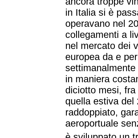
ancora troppe vin
in Italia si è pa
operavano nel 20
collegamenti a li
nel mercato dei v
europea da e per l'
settimanalmente
in maniera costan
diciotto mesi, fr
quella estiva del
raddoppiato, gar
aeroportuale sen
è sviluppato un t