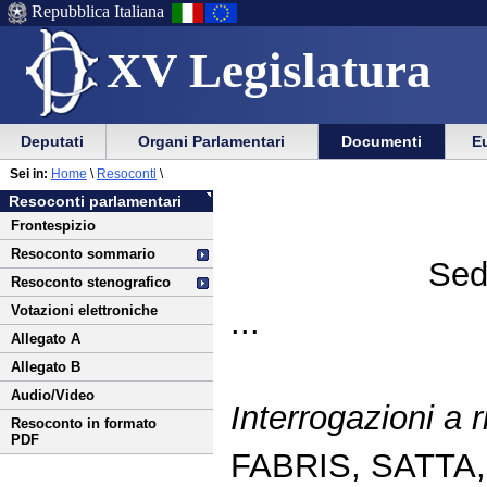
Repubblica Italiana
XV Legislatura
Menu
Vai
Menu
Vai
Deputati
Organi Parlamentari
Documenti
Eu
al
al
di
di
Vai
Menu
menu
Sei in:
Home
\
Resoconti
\
ausilio
navigazione
al
di
di
Resoconti parlamentari
alla
principale
contenuto
navigazione
sezione
Frontespizio
navigazione
principale
Resoconto sommario
Sed
Resoconto stenografico
Votazioni elettroniche
...
Allegato A
Allegato B
Audio/Video
Interrogazioni a 
Resoconto in formato
PDF
FABRIS, SATTA