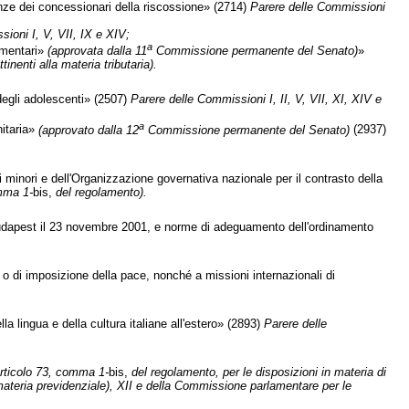
enze dei concessionari della riscossione» (2714)
Parere delle Commissioni
ioni I, V, VII, IX e XIV;
a
amentari»
(approvata dalla 11
Commissione permanente del Senato)
»
tinenti alla materia tributaria).
degli adolescenti» (2507)
Parere delle Commissioni I, II, V, VII, XI, XIV e
a
nitaria»
(approvato dalla 12
Commissione permanente del Senato)
(2937)
 minori e dell'Organizzazione governativa nazionale per il contrasto della
mma 1-
bis,
del regolamento).
 Budapest il 23 novembre 2001, e norme di adeguamento dell'ordinamento
o di imposizione della pace, nonché a missioni internazionali di
a lingua e della cultura italiane all'estero» (2893)
Parere delle
rticolo 73, comma 1-
bis,
del regolamento, per le disposizioni in materia di
materia previdenziale), XII e della Commissione parlamentare per le