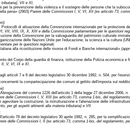
 tributaria), VII e XI;
i per la prevenzione della violenza e il sostegno delle persone che la subisco
ella pena» (2903)
Parere delle Commissioni I, V, VI, XII (
ex
articolo 73, com
ri):
 Protocolli di attuazione della Convenzione internazionale per la protezione d
VI, VII, VIII, IX, X, XIII e della Commissione parlamentare per le questioni regi
cuzione della Convenzione per la salvaguardia del patrimonio culturale immateri
rganizzazione delle Nazioni Unite per l'educazione, la scienza e la cultura 
ntare per le questioni regionali;
taliana alla ricostituzione delle risorse di Fondi e Banche internazionali»
(appr
nto del Corpo della guardia di finanza, istituzione della Polizia economica e 
II, V, VI, IX e XI.
articoli 7 e 8 del decreto legislativo 30 dicembre 1992, n. 504, per l'esenzi
 concernenti la compartecipazione dei comuni al gettito dell'imposta sul reddit
e):
brogazione del comma 1226 dell'articolo 1 della legge 27 dicembre 2006, n. 
re delle Commissioni I, V, XIII (
ex
articolo 73, comma 1-
bis,
del regolamento)
gevolare la costruzione, la ristrutturazione e l'alienazione delle infrastruttu
o, per gli aspetti attinenti alla materia tributaria) e VII.
:
l'articolo 78 del decreto legislativo 30 aprile 1992, n. 285, per la semplificazio
rere delle Commissioni I, II (
ex
articolo 73, comma 1-
bis,
del regolamento, per