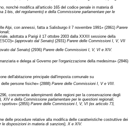
no, nonché modifica all'articolo 165 del codice penale in materia di
ma 1-
bis,
del regolamento) e della Commissione parlamentare per le
elle Alpi, con annessi, fatta a Salisburgo il 7 novembre 1991» (2861)
Parere
onali;
ale, adottata a Parigi il 17 ottobre 2003 dalla XXXII sessione della
(UNESCO)»
(approvato dal Senato)
(2931)
Parere delle Commissioni I, V, VII
ovato dal Senato)
(2936)
Parere delle Commissioni I, V, VI e XIV.
finanziaria e delega al Governo per l'organizzazione della medesima» (2846)
one dell'abitazione principale dall'imposta comunale su
o delle persone fisiche» (2888)
Parere delle Commissioni I, V e VIII.
296, concernente adempimenti delle regioni per la conservazione degli
, XIV e della Commissione parlamentare per le questioni regionali;
re sportive» (2855)
Parere delle Commissioni I, V, VI (
ex
articolo 73,
ne delle procedure relative alla modifica delle caratteristiche costruttive dei
 le disposizioni in materia di sanzioni), X e XIV.