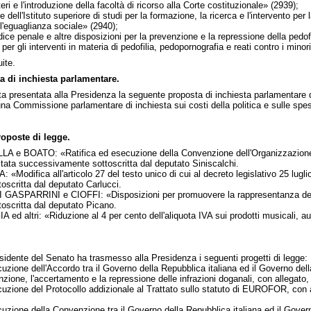
teri e l'introduzione della facoltà di ricorso alla Corte costituzionale» (2939);
e dell'Istituto superiore di studi per la formazione, la ricerca e l'intervento pe
ll'eguaglianza sociale» (2940);
e penale e altre disposizioni per la prevenzione e la repressione della pedofil
 gli interventi in materia di pedofilia, pedopornografia e reati contro i minor
ite.
 di inchiesta parlamentare.
ta presentata alla Presidenza la seguente proposta di inchiesta parlamentare d'
na Commissione parlamentare di inchiesta sui costi della politica e sulle spese
.
roposte di legge.
A e BOATO: «Ratifica ed esecuzione della Convenzione dell'Organizzazione int
stata successivamente sottoscritta dal deputato Siniscalchi.
«Modifica all'articolo 27 del testo unico di cui al decreto legislativo 25 luglio
scritta dal deputato Carlucci.
GASPARRINI e CIOFFI: «Disposizioni per promuovere la rappresentanza dei giov
oscritta dal deputato Picano.
ed altri: «Riduzione al 4 per cento dell'aliquota IVA sui prodotti musicali, au
esidente del Senato ha trasmesso alla Presidenza i seguenti progetti di legge:
cuzione dell'Accordo tra il Governo della Repubblica italiana ed il Governo de
nzione, l'accertamento e la repressione delle infrazioni doganali, con allegat
cuzione del Protocollo addizionale al Trattato sullo statuto di EUROFOR, con a
cuzione della Convenzione tra il Governo della Repubblica italiana ed il Govern