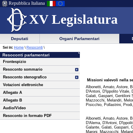
Repubblica Italiana
XV Legislatura
Menu
Vai
Menu
Vai
Deputati
Organi Parlamentari
al
al
di
di
Vai
Menu
menu
Sei in:
Home
\
Resoconti
\
ausilio
navigazione
al
di
di
Resoconti parlamentari
alla
principale
contenuto
navigazione
sezione
Frontespizio
navigazione
principale
Resoconto sommario
Resoconto stenografico
Missioni valevoli nella s
Votazioni elettroniche
Albonetti, Amato, Astore, B
D'Antoni, D'Ippolito Vitale
Allegato A
Galati, Gasparri, Gentiloni 
Mazzocchi, Melandri, Meloni
Allegato B
Pisicchio, Pollastrini, Prodi
Audio/Video
Resoconto in formato PDF
Albonetti, Amato, Astore, B
D'Alema, D'Antoni, D'Ippoli
Galante, Galati, Gasparri, G
Maroni, Mazzocchi, Melandri