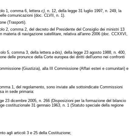
icolo 1, comma 6, lettera
c)
, n. 12, della legge 31 luglio 1997, n. 249, la
nelle comunicazioni (doc. CLVII, n. 1).
ne (Trasporti).
icolo 2, comma 2, del decreto del Presidente del Consiglio dei ministri 13
n materia di navigazione satellitare, relativa all'anno 2006 (doc. CCXXVI,
icolo 5, comma 3, della lettera
a-bis)
, della legge 23 agosto 1988, n. 400,
one delle pronunce della Corte europea dei diritti dell'uomo nei confronti
mmissione (Giustizia), alla III Commissione (Affari esteri e comunitari) e
, comma 1, del regolamento, sono inviate alle sottoindicate Commissioni
sa in sede primaria:
egge 23 dicembre 2005, n. 266 (Disposizioni per la formazione del bilancio
legge costituzionale 31 gennaio 1963, n. 1 (Statuto speciale della regione
to agli articoli 3 e 25 della Costituzione;