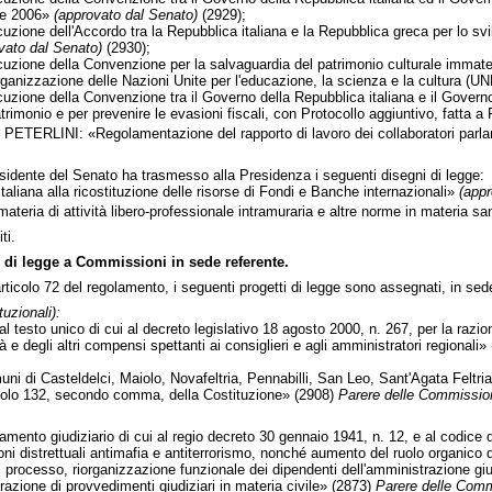
re 2006»
(approvato dal Senato)
(2929);
uzione dell'Accordo tra la Repubblica italiana e la Repubblica greca per lo svil
vato dal Senato)
(2930);
cuzione della Convenzione per la salvaguardia del patrimonio culturale immateri
rganizzazione delle Nazioni Unite per l'educazione, la scienza e la cultura 
cuzione della Convenzione tra il Governo della Repubblica italiana e il Governo
trimonio e per prevenire le evasioni fiscali, con Protocollo aggiuntivo, fatta
 PETERLINI: «Regolamentazione del rapporto di lavoro dei collaboratori parl
residente del Senato ha trasmesso alla Presidenza i seguenti disegni di legge:
taliana alla ricostituzione delle risorse di Fondi e Banche internazionali»
(appr
materia di attività libero-professionale intramuraria e altre norme in materia sa
ti.
 di legge a Commissioni in sede referente.
ticolo 72 del regolamento, i seguenti progetti di legge sono assegnati, in sed
uzionali):
sto unico di cui al decreto legislativo 18 agosto 2000, n. 267, per la raziona
 e degli altri compensi spettanti ai consiglieri e agli amministratori regionali»
 di Casteldelci, Maiolo, Novafeltria, Pennabilli, San Leo, Sant'Agata Feltria
icolo 132, secondo comma, della Costituzione» (2908)
Parere delle Commission
amento giudiziario di cui al regio decreto 30 gennaio 1941, n. 12, e al codice d
ioni distrettuali antimafia e antiterrorismo, nonché aumento del ruolo organico
r il processo, riorganizzazione funzionale dei dipendenti dell'amministrazione g
strazione di provvedimenti giudiziari in materia civile» (2873)
Parere delle Commi