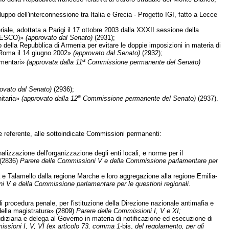
uppo dell'interconnessione tra Italia e Grecia - Progetto IGI, fatto a Lecce
ale, adottata a Parigi il 17 ottobre 2003 dalla XXXII sessione della
(UNESCO)»
(approvato dal Senato)
(2931);
 della Repubblica di Armenia per evitare le doppie imposizioni in materia di
 a Roma il 14 giugno 2002»
(approvato dal Senato)
(2932);
a
amentari»
(approvata dalla 11
Commissione permanente del Senato)
ovato dal Senato)
(2936);
a
nitaria»
(approvato dalla 12
Commissione permanente del Senato)
(2937).
e referente, alle sottoindicate Commissioni permanenti:
lizzazione dell'organizzazione degli enti locali, e norme per il
 (2836)
Parere delle Commissioni V e della Commissione parlamentare per
 e Talamello dalla regione Marche e loro aggregazione alla regione Emilia-
i V e della Commissione parlamentare per le questioni regionali.
i procedura penale, per l'istituzione della Direzione nazionale antimafia e
 della magistratura» (2809)
Parere delle Commissioni I, V e XI;
iudiziaria e delega al Governo in materia di notificazione ed esecuzione di
ssioni I, V, VI (
ex
articolo 73, comma 1-
bis,
del regolamento, per gli