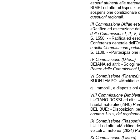
aspetti attinenti alla materia
BIMBI ed altri: «Disposizion
sospensione condizionale d
questioni regionali.
III Commissione (Affari este
«Ratifica ed esecuzione dei
delle Commissioni I, II, V, 
S. 1558. - «Ratifica ed ese
Conferenza generale dell'O
e della Commissione parlame
S. 1108. - «Partecipazione i
IV Commissione (Difesa):
DEIANA ed altri: «Scioglime
Parere delle Commissioni I, 
VI Commissione (Finanze):
BUONTEMPO: «Modifiche agli 
gli immobili, e disposizioni
VIII Commissione (Ambient
LUCIANO ROSSI ed altri: «A
habitat naturali» (2840)
Pare
DEL BUE: «Disposizioni per a
comma 1-
bis,
del regolament
IX Commissione (Trasporti)
LULLI ed altri: «Modifica del
veicoli a motore» (2824)
Pa
XI Commissione (Lavoro):