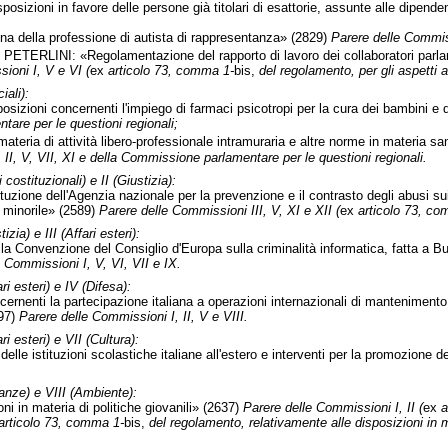
osizioni in favore delle persone già titolari di esattorie, assunte alle dipend
na della professione di autista di rappresentanza» (2829)
Parere delle Commiss
 PETERLINI: «Regolamentazione del rapporto di lavoro dei collaboratori parl
ioni I, V e VI (
ex
articolo 73, comma 1-
bis,
del regolamento, per gli aspetti at
iali):
izioni concernenti l'impiego di farmaci psicotropi per la cura dei bambini e 
are per le questioni regionali;
materia di attività libero-professionale intramuraria e altre norme in materia sa
II, V, VII, XI e della Commissione parlamentare per le questioni regionali.
 costituzionali) e II (Giustizia):
uzione dell'Agenzia nazionale per la prevenzione e il contrasto degli abusi sui
a minorile» (2589)
Parere delle Commissioni III, V, XI e XII (
ex
articolo 73, co
zia) e III (Affari esteri):
la Convenzione del Consiglio d'Europa sulla criminalità informatica, fatta a
 Commissioni I, V, VI, VII e IX.
ri esteri) e IV (Difesa):
rnenti la partecipazione italiana a operazioni internazionali di mantenimento 
897)
Parere delle Commissioni I, II, V e VIII.
ri esteri) e VII (Cultura):
e istituzioni scolastiche italiane all'estero e interventi per la promozione dell
anze) e VIII (Ambiente):
oni in materia di politiche giovanili» (2637)
Parere delle Commissioni I, II (
ex
a
articolo 73, comma 1-
bis,
del regolamento, relativamente alle disposizioni in 