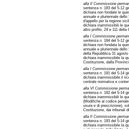
alla II Commissione perman
sentenza n. 183 del 5-12 gi
dichiara non fondate le ques
annuale e pluriennale dello S
d'appello per la regione sici
dichiara inammissibili le que
altro profilo, 24 e 111 della
alla I Commissione permanen
sentenza n. 184 del 5-12 gi
dichiara non fondata la ques
annuale e pluriennale dello 
della Repubblica 31 agosto
dichiara inammissibile la qu
Costituzione, dalla Provinc
alla I Commissione permanen
sentenza n. 191 del 5-14 gi
dichiara inammissibile il ric
centrale normativa e conten
alla VI Commissione perma
sentenza n. 192 del 5-14 gi
dichiara inammissibili le qu
(Modifiche al codice penale 
usura e di prescrizione), s
Costituzione, dai tribunali 
alla II Commissione perman
sentenza n. 193 del 5-14 gi
dichiara inammissibile la qu