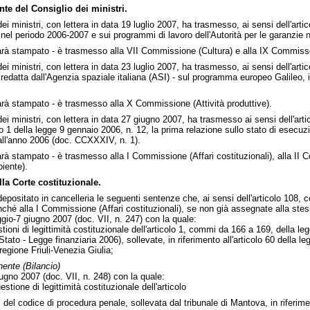
te del Consiglio dei ministri.
dei ministri, con lettera in data 19 luglio 2007, ha trasmesso, ai sensi dell'art
ta nel periodo 2006-2007 e sui programmi di lavoro dell'Autorità per le garanzie 
à stampato - è trasmesso alla VII Commissione (Cultura) e alla IX Commisso
dei ministri, con lettera in data 23 luglio 2007, ha trasmesso, ai sensi dell'art
redatta dall'Agenzia spaziale italiana (ASI) - sul programma europeo Galileo, i
à stampato - è trasmesso alla X Commissione (Attività produttive).
dei ministri, con lettera in data 27 giugno 2007, ha trasmesso ai sensi dell'art
o 1 della legge 9 gennaio 2006, n. 12, la prima relazione sullo stato di esecuzi
a all'anno 2006 (doc. CCXXXIV, n. 1).
 stampato - è trasmesso alla I Commissione (Affari costituzionali), alla II Co
iente).
la Corte costituzionale.
depositato in cancelleria le seguenti sentenze che, ai sensi dell'articolo 108
ché alla I Commissione (Affari costituzionali), se non già assegnate alla stes
io-7 giugno 2007 (doc. VII, n. 247) con la quale:
tioni di legittimità costituzionale dell'articolo 1, commi da 166 a 169, della l
Stato - Legge finanziaria 2006), sollevate, in riferimento all'articolo 60 della 
 regione Friuli-Venezia Giulia;
ente (Bilancio)
ugno 2007 (doc. VII, n. 248) con la quale:
stione di legittimità costituzionale dell'articolo
,
del codice di procedura penale, sollevata dal tribunale di Mantova, in riferimen