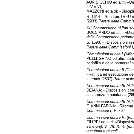
AURISICCHIO ed altri: «Disp
I, V e VI;
MAZZONI ed altri: «Discipli
S. 1614. - Senatori TREU e
(2933)
Parere delle Commiss
XII Commissione (Affari soc
BOCCIARDO ed altri: «Dispos
della Commissione parlament
S. 1598. - «Disposizioni in 
Parere delle Commissioni I, 
Commissioni riunite I (Affari
PELLEGRINO ed altri: «Istit
pedofilia e della pornografi
Commissioni riunite II (Giusti
«Ratifica ed esecuzione del
interno» (2807)
Parere delle
Commissioni riunite III (Affa
DEIANA: «Disposizioni conce
assistenza umanitaria» (2
Commissioni riunite III (Affa
GIANNI FARINA: «Riforma dell
Commissioni I, V e XI.
Commissioni riunite VI (Fin
FILIPPI ed altri: «Disposizi
sanzioni), V, VII, X, XI (
ex
questioni regionali.