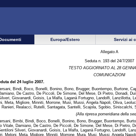
Documenti
Europa/Estero
Servizi ai 
Allegato A
Seduta n. 193 del 24/7/2007
TESTO AGGIORNATO AL 28 GENNA
COMUNICAZIONI
eduta del 24 luglio 2007.
ersani, Bindi, Boco, Bonelli, Bonino, Bono, Brugger, Buontempo, Burtone, Cap
, Damiano, De Castro, De Piccoli, De Simone, Del Mese, Di Pietro, Donadi, Duili
Silveri, Giovanardi, Goisis, La Malfa, Laganà Fortugno, Landolfi, Lanzillotta, 
, Meta, Migliore, Minniti, Morrone, Musi, Mussi, Angela Napoli, Oliva, Leoluca 
, Ranieri, Realacci, Rutelli, Santagata, Santelli, Scajola, Sgobio, Siniscalchi, 
(
Alla ripresa pomeridiana della sed
ersani, Bimbi, Bindi, Boco, Bonelli, Bonino, Bono, Brugger, Buontempo, Burto
to Vitale, Damiano, De Castro, De Piccoli, De Simone, Del Mese, Di Pietro, Don
entiloni Silveri, Giovanardi, Goisis, La Malfa, Laganà Fortugno, Landolfi, Lanz
, Meloni, Meta, Migliore, Minniti, Morrone, Mura, Musi, Mussi, Angela Napoli, 