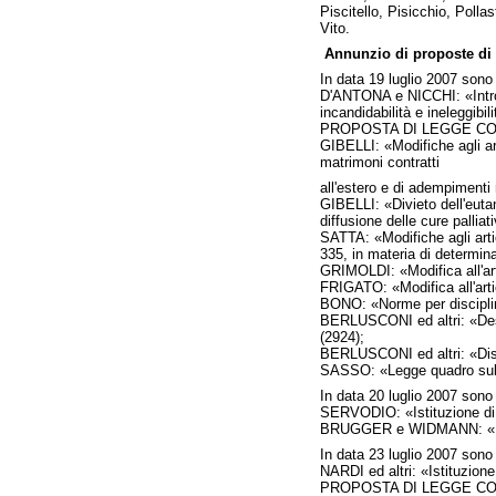
Piscitello, Pisicchio, Pollas
Vito.
Annunzio di proposte di 
In data 19 luglio 2007 sono 
D'ANTONA e NICCHI: «Introd
incandidabilità e ineleggibil
PROPOSTA DI LEGGE COSTITU
GIBELLI: «Modifiche agli ar
matrimoni contratti
all'estero e di adempimenti 
GIBELLI: «Divieto dell'eutan
diffusione delle cure palliat
SATTA: «Modifiche agli artic
335, in materia di determina
GRIMOLDI: «Modifica all'art
FRIGATO: «Modifica all'artic
BONO: «Norme per disciplinar
BERLUSCONI ed altri: «Destin
(2924);
BERLUSCONI ed altri: «Dispos
SASSO: «Legge quadro sull'
In data 20 luglio 2007 sono 
SERVODIO: «Istituzione di u
BRUGGER e WIDMANN: «Modific
In data 23 luglio 2007 sono 
NARDI ed altri: «Istituzione
PROPOSTA DI LEGGE COSTITU