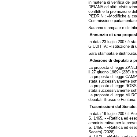
in materia di verifica dei po
DEIANA ed altri: «Istituzion
conflitti e la promozione de
PEDRINI: «Modifiche al codic
Commissione parlamentare per
Saranno stampate e distribu
Annunzio di una proposta
In data 23 luglio 2007 è sta
GIUDITTA: «Istituzione di u
Sarà stampata e distribuita
Adesione di deputati a p
La proposta di legge ZANELL
il 27 giugno 1989» (236) è 
La proposta di legge CAMPA: 
stata successivamente sotto
La proposta di legge ROSSI 
stata successivamente sott
La proposta di legge MURGIA 
deputati Brusco e Fontana.
Trasmissioni dal Senato.
In data 19 luglio 2007 il Pr
S. 1465. - «Ratifica ed ese
amministrativa per la preve
S. 1466. - «Ratifica ed ese
Senato)
(2928);
S. 1473. - «Ratifica ed ese