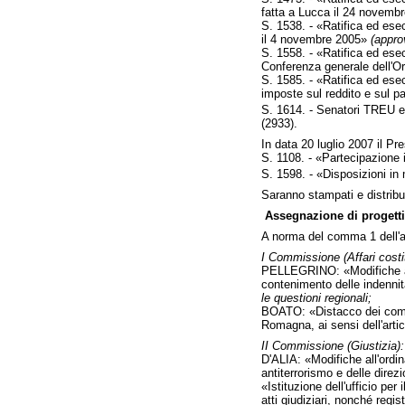
fatta a Lucca il 24 novemb
S. 1538. - «Ratifica ed esec
il 4 novembre 2005»
(appro
S. 1558. - «Ratifica ed ese
Conferenza generale dell'O
S. 1585. - «Ratifica ed ese
imposte sul reddito e sul pa
S. 1614. - Senatori TREU e
(2933).
In data 20 luglio 2007 il P
S. 1108. - «Partecipazione i
S. 1598. - «Disposizioni in 
Saranno stampati e distribui
Assegnazione di progetti
A norma del comma 1 dell'ar
I Commissione (Affari costit
PELLEGRINO: «Modifiche al te
contenimento delle indennità
le questioni regionali;
BOATO: «Distacco dei comuni
Romagna, ai sensi dell'art
II Commissione (Giustizia):
D'ALIA: «Modifiche all'ordin
antiterrorismo e delle direz
«Istituzione dell'ufficio pe
atti giudiziari, nonché regi