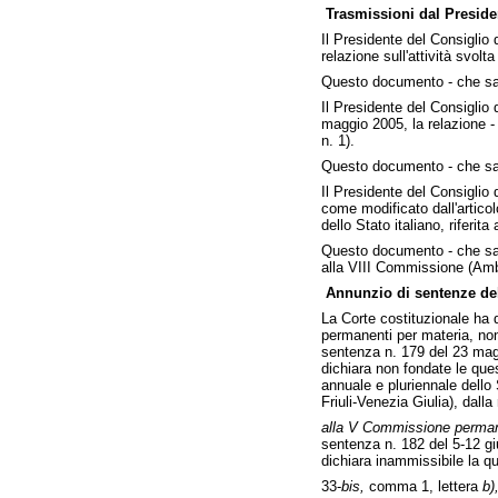
Trasmissioni dal Presiden
Il Presidente del Consiglio 
relazione sull'attività svol
Questo documento - che sar
Il Presidente del Consiglio 
maggio 2005, la relazione - 
n. 1).
Questo documento - che sar
Il Presidente del Consiglio 
come modificato dall'articol
dello Stato italiano, riferit
Questo documento - che sarà
alla VIII Commissione (Amb
Annunzio di sentenze del
La Corte costituzionale ha 
permanenti per materia, non
sentenza n. 179 del 23 magg
dichiara non fondate le ques
annuale e pluriennale dello 
Friuli-Venezia Giulia), dalla
alla V Commissione perman
sentenza n. 182 del 5-12 gi
dichiara inammissibile la que
33-
bis,
comma 1, lettera
b)