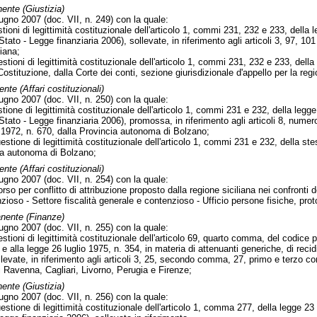
ente (Giustizia)
ugno 2007 (doc. VII, n. 249) con la quale:
tioni di legittimità costituzionale dell'articolo 1, commi 231, 232 e 233, della
tato - Legge finanziaria 2006), sollevate, in riferimento agli articoli 3, 97, 10
liana;
stioni di legittimità costituzionale dell'articolo 1, commi 231, 232 e 233, della 
 Costituzione, dalla Corte dei conti, sezione giurisdizionale d'appello per la regi
te (Affari costituzionali)
ugno 2007 (doc. VII, n. 250) con la quale:
tione di legittimità costituzionale dell'articolo 1, commi 231 e 232, della leg
Stato - Legge finanziaria 2006), promossa, in riferimento agli articoli 8, numer
 1972, n. 670, dalla Provincia autonoma di Bolzano;
estione di legittimità costituzionale dell'articolo 1, commi 231 e 232, della ste
ia autonoma di Bolzano;
te (Affari costituzionali)
ugno 2007 (doc. VII, n. 254) con la quale:
orso per conflitto di attribuzione proposto dalla regione siciliana nei confronti d
zioso - Settore fiscalità generale e contenzioso - Ufficio persone fisiche, pr
nente (Finanze)
ugno 2007 (doc. VII, n. 255) con la quale:
estioni di legittimità costituzionale dell'articolo 69, quarto comma, del codice 
e alla legge 26 luglio 1975, n. 354, in materia di attenuanti generiche, di recidi
ollevate, in riferimento agli articoli 3, 25, secondo comma, 27, primo e ter
di Ravenna, Cagliari, Livorno, Perugia e Firenze;
ente (Giustizia)
ugno 2007 (doc. VII, n. 256) con la quale:
estione di legittimità costituzionale dell'articolo 1, comma 277, della legge 2