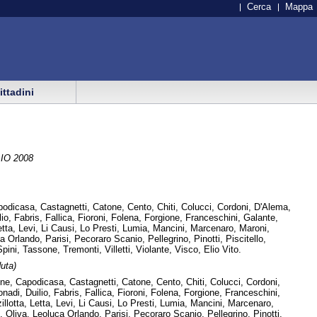
Cerca
Mappa
cittadini
IO 2008
odicasa, Castagnetti, Catone, Cento, Chiti, Colucci, Cordoni, D'Alema,
o, Fabris, Fallica, Fioroni, Folena, Forgione, Franceschini, Galante,
Letta, Levi, Li Causi, Lo Presti, Lumia, Mancini, Marcenaro, Maroni,
Orlando, Parisi, Pecoraro Scanio, Pellegrino, Pinotti, Piscitello,
Spini, Tassone, Tremonti, Villetti, Violante, Visco, Elio Vito.
uta)
ne, Capodicasa, Castagnetti, Catone, Cento, Chiti, Colucci, Cordoni,
adi, Duilio, Fabris, Fallica, Fioroni, Folena, Forgione, Franceschini,
illotta, Letta, Levi, Li Causi, Lo Presti, Lumia, Mancini, Marcenaro,
Oliva, Leoluca Orlando, Parisi, Pecoraro Scanio, Pellegrino, Pinotti,