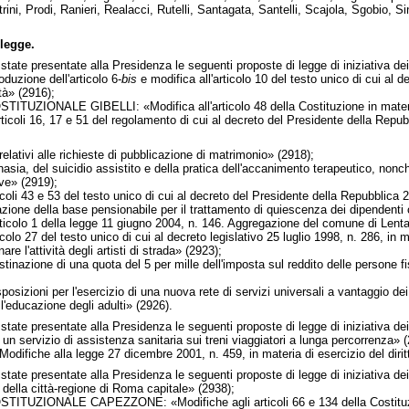
trini, Prodi, Ranieri, Realacci, Rutelli, Santagata, Santelli, Scajola, Sgobio, S
legge.
state presentate alla Presidenza le seguenti proposte di legge di iniziativa dei
uzione dell'articolo 6-
bis
e modifica all'articolo 10 del testo unico di cui al
ità» (2916);
ZIONALE GIBELLI: «Modifica all'articolo 48 della Costituzione in materia
ticoli 16, 17 e 51 del regolamento di cui al decreto del Presidente della Repub
relativi alle richieste di pubblicazione di matrimonio» (2918);
asia, del suicidio assistito e della pratica dell'accanimento terapeutico, non
ive» (2919);
oli 43 e 53 del testo unico di cui al decreto del Presidente della Repubblica 2
zione della base pensionabile per il trattamento di quiescenza dei dipendenti civ
icolo 1 della legge 11 giugno 2004, n. 146. Aggregazione del comune di Lenta
olo 27 del testo unico di cui al decreto legislativo 25 luglio 1998, n. 286, in ma
e l'attività degli artisti di strada» (2923);
azione di una quota del 5 per mille dell'imposta sul reddito delle persone fisi
izioni per l'esercizio di una nuova rete di servizi universali a vantaggio dei 
educazione degli adulti» (2926).
state presentate alla Presidenza le seguenti proposte di legge di iniziativa dei
n servizio di assistenza sanitaria sui treni viaggiatori a lunga percorrenza» (
he alla legge 27 dicembre 2001, n. 459, in materia di esercizio del diritto di 
state presentate alla Presidenza le seguenti proposte di legge di iniziativa dei
 della città-regione di Roma capitale» (2938);
ZIONALE CAPEZZONE: «Modifiche agli articoli 66 e 134 della Costituzione, 