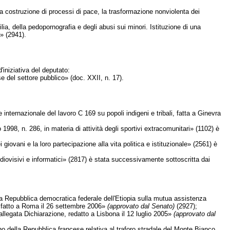
r la costruzione di processi di pace, la trasformazione nonviolenta dei
ia, della pedopornografia e degli abusi sui minori. Istituzione di una
i» (2941).
iniziativa del deputato:
 del settore pubblico» (doc. XXII, n. 17).
ernazionale del lavoro C 169 su popoli indigeni e tribali, fatta a Ginevra
 1998, n. 286, in materia di attività degli sportivi extracomunitari» (1102) è
ani e la loro partecipazione alla vita politica e istituzionale» (2561) è
diovisivi e informatici» (2817) è stata successivamente sottoscritta dai
lla Repubblica democratica federale dell'Etiopia sulla mutua assistenza
o, fatto a Roma il 26 settembre 2006»
(approvato dal Senato)
(2927);
llegata Dichiarazione, redatto a Lisbona il 12 luglio 2005»
(approvato dal
o della Repubblica francese relativa al traforo stradale del Monte Bianco,