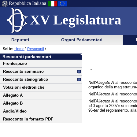
Repubblica Italiana
XV Legislatura
Menu
Vai
Menu
Vai
Deputati
Organi Parlamentari
al
al
di
di
Vai
Menu
menu
Sei in:
Home
\
Resoconti
\
ausilio
navigazione
al
di
di
Resoconti parlamentari
alla
principale
contenuto
navigazione
sezione
Frontespizio
navigazione
principale
...
Resoconto sommario
Resoconto stenografico
Nell'
Allegato A
al resoconto
organico della magistratura
Votazioni elettroniche
Nell'
Allegato A
al resoconto 
Allegato A
Nell'
Allegato A
al resoconto 
Allegato B
«10 agosto 2007» si intendon
96-
ter
del regolamento, alla 
Audio/Video
Resoconto in formato PDF