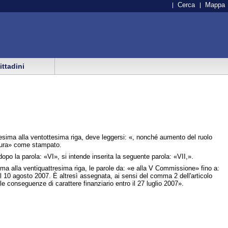
Cerca
Mappa
cittadini
esima alla ventottesima riga, deve leggersi: «, nonché aumento del ruolo
atura» come stampato.
opo la parola: «VI», si intende inserita la seguente parola: «VII,».
ma alla ventiquattresima riga, le parole da: «e alla V Commissione» fino a:
il 10 agosto 2007. È altresì assegnata, ai sensi del comma 2 dell'articolo
e conseguenze di carattere finanziario entro il 27 luglio 2007».