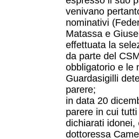
espresso il suo p
venivano pertanto
nominativi (Fede
Matassa e Giusep
effettuata la sele
da parte del CSM,
obbligatorio e le
Guardasigilli det
parere;
in data 20 dicem
parere in cui tutt
dichiarati idonei
dottoressa Cameli