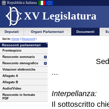
Repubblica Italiana
XV Legislatura
Menu
Vai
Menu
Vai
Deputati
Organi Parlamentari
Documenti
Eu
al
al
di
di
Vai
Menu
menu
Sei in:
Home
\
Resoconti
\
ausilio
navigazione
al
di
di
Resoconti parlamentari
alla
principale
contenuto
navigazione
sezione
Frontespizio
navigazione
principale
Resoconto sommario
Sed
Resoconto stenografico
Votazioni elettroniche
...
Allegato A
Allegato B
Audio/Video
Interpellanza:
Resoconto in formato
PDF
Il sottoscritto chi