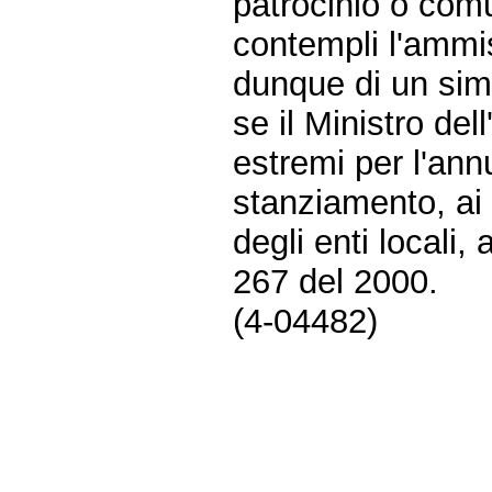
patrocinio o comun
contempli l'ammiss
dunque di un sim
se il Ministro del
estremi per l'annu
stanziamento, ai 
degli enti locali,
267 del 2000.
(4-04482)
Fine
Vai
al
contenuto
menu
di
navigazione