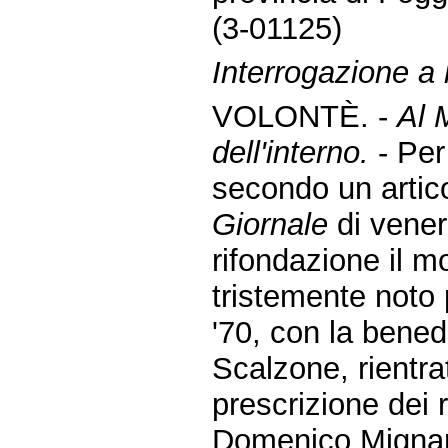
(3-01125)
Interrogazione a 
VOLONTÈ. -
Al M
dell'interno.
- Per
secondo un artic
Giornale
di vener
rifondazione il 
tristemente noto 
'70, con la bene
Scalzone, rientra
prescrizione dei r
Domenico Mignan