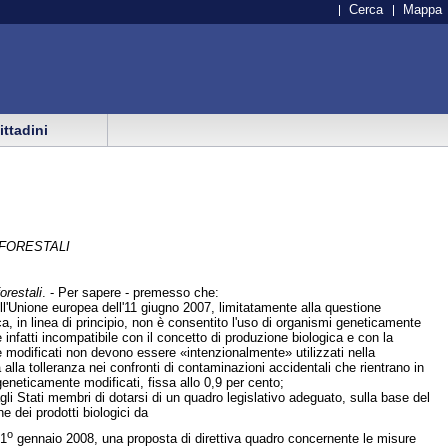
Cerca
Mappa
cittadini
 FORESTALI
orestali
. - Per sapere - premesso che:
ll'Unione europea dell'11 giugno 2007, limitatamente alla questione
a, in linea di principio, non è consentito l'uso di organismi geneticamente
infatti incompatibile con il concetto di produzione biologica e con la
e modificati non devono essere «intenzionalmente» utilizzati nella
alla tolleranza nei confronti di contaminazioni accidentali che rientrano in
geneticamente modificati, fissa allo 0,9 per cento;
i Stati membri di dotarsi di un quadro legislativo adeguato, sulla base del
e dei prodotti biologici da
o
 1
gennaio 2008, una proposta di direttiva quadro concernente le misure