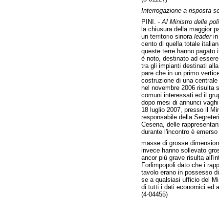
Interrogazione a risposta sc
PINI. -
Al Ministro delle poli
la chiusura della maggior par
un territorio sinora
leader
in
cento di quella totale italian
queste terre hanno pagato il
è noto, destinato ad essere
tra gli impianti destinati all
pare che in un primo vertice
costruzione di una centrale
nel novembre 2006 risulta so
comuni interessati ed il gru
dopo mesi di annunci vaghi, c
18 luglio 2007, presso il Min
responsabile della Segreter
Cesena, delle rappresentanze
durante l'incontro è emerso 
masse di grosse dimensioni 
invece hanno sollevato gross
ancor più grave risulta all'i
Forlimpopoli dato che i rapp
tavolo erano in possesso di 
se a qualsiasi ufficio del M
di tutti i dati economici ed
(4-04455)