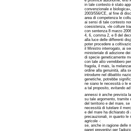
e province autonome, enti loc
in tale contesto è stato app
convenzionale e biologica»,
2003/556/CE, al fine di disc
area di competenza le coltur
ai sensi di tale contesto no
coesistenza, «le colture tr
con sentenza 8 marzo 2006, n
4, 6, comma 2, e 8 del decr
alla luce delle differenti d
poter procedere a coltivazio
il Ministro interrogato, ai 
ministeriale di adozione dei 
di specie geneticamente mod
con tale atto verrebbero per
fragola, il mais, la melanza
ordine alla genuinità, alla s
introdurre nel dibattito naz
genetiche, potrebbe signifi
ne siano le necessità o le e
a tal proposito, evitando ad 
annessi è anche prevista la 
su tale argomento, tramite 
del territorio e del mare, s
necessità di tutelare il merc
e del mare ha dichiarato di 
precauzionali, in quanto le
agricole -:
se, anche in ragione delle m
pareri preventivi per l'adoz