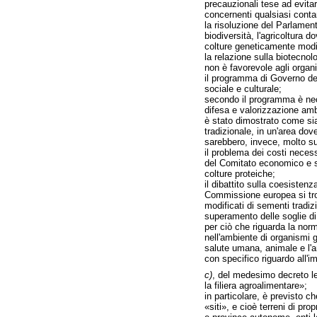
precauzionali tese ad evita
concernenti qualsiasi conta
la risoluzione del Parlament
biodiversità, l'agricoltura 
colture geneticamente modif
la relazione sulla biotecnol
non è favorevole agli organi
il programma di Governo del
sociale e culturale;
secondo il programma è neces
difesa e valorizzazione amb
è stato dimostrato come si
tradizionale, in un'area do
sarebbero, invece, molto sup
il problema dei costi necess
del Comitato economico e so
colture proteiche;
il dibattito sulla coesisten
Commissione europea si tr
modificati di sementi tradiz
superamento delle soglie di
per ciò che riguarda la norm
nell'ambiente di organismi g
salute umana, animale e l'am
con specifico riguardo all'i
c)
, del medesimo decreto leg
la filiera agroalimentare»;
in particolare, è previsto c
«siti», e cioè terreni di pro