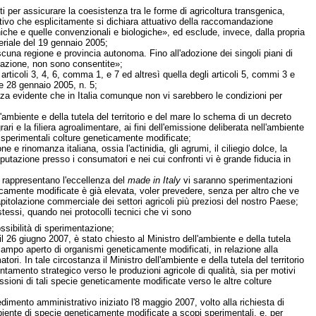
i per assicurare la coesistenza tra le forme di agricoltura transgenica,
tivo che esplicitamente si dichiara attuativo della raccomandazione
niche e quelle convenzionali e biologiche», ed esclude, invece, dalla propria
eriale del 19 gennaio 2005;
scuna regione e provincia autonoma. Fino all'adozione dei singoli piani di
ntazione, non sono consentite»;
articoli 3, 4, 6, comma 1, e 7 ed altresì quella degli articoli 5, commi 3 e
e 28 gennaio 2005, n. 5;
anza evidente che in Italia comunque non vi sarebbero le condizioni per
l'ambiente e della tutela del territorio e del mare lo schema di un decreto
rari e la filiera agroalimentare, ai fini dell'emissione deliberata nell'ambiente
i sperimentali colture geneticamente modificate;
 rinomanza italiana, ossia l'actinidia, gli agrumi, il ciliegio dolce, la
eputazione presso i consumatori e nei cui confronti vi è grande fiducia in
he rappresentano l'eccellenza del
made in Italy
vi saranno sperimentazioni
icamente modificate è già elevata, voler prevedere, senza per altro che ve
pitolazione commerciale dei settori agricoli più preziosi del nostro Paese;
 stessi, quando nei protocolli tecnici che vi sono
ossibilità di sperimentazione;
 26 giugno 2007, è stato chiesto al Ministro dell'ambiente e della tutela
 campo aperto di organismi geneticamente modificati, in relazione alla
ri. In tale circostanza il Ministro dell'ambiente e della tutela del territorio
ntamento strategico verso le produzioni agricole di qualità, sia per motivi
sioni di tali specie geneticamente modificate verso le altre colture
imento amministrativo iniziato l'8 maggio 2007, volto alla richiesta di
mbiente di specie geneticamente modificate a scopi sperimentali, e, per