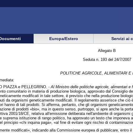
Documenti
Europa/Estero
Servizi ai 
Allegato B
Seduta n. 193 del 24/7/2007
POLITICHE AGRICOLE, ALIMENTARI E
mmediata:
O PIAZZA e PELLEGRINO. -
Al Ministro delle politiche agricole, alimentari e f
nto comunitario in materia di produzione biologica, approvato dal Consiglio de
neticamente modificati in tale settore, è previsto che nella produzione biologic
enuti da organismi geneticamente modificati. Il regolamento asserisce che ciò è 
i hanno di tali prodotti. Si afferma, pertanto, che gli organismi geneticament
zione di prodotti «bio», ma in questo senso, purtroppo, si apre anche la porta 
ettiva 2001/18/CE, relativa all'emissione deliberata nell'ambiente di organismi 
e suprema istituzione di rango politico, ha approvato un testo che imponeva agl
el principio «chi inquina paga», «al fine di evitare ogni rischio di contaminazion
mente modificati», indicando alla Commissione europea di pubblicare, entro il