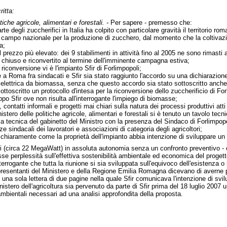
ritta:
tiche agricole, alimentari e forestali. -
Per sapere - premesso che:
te degli zuccherifici in Italia ha colpito con particolare gravità il territorio rom
 campo nazionale per la produzione di zucchero, dal momento che la coltivazio
a;
 prezzo più elevato: dei 9 stabilimenti in attività fino al 2005 ne sono rimasti 
 chiuso e riconvertito al termine dell'imminente campagna estiva;
a riconversione vi è l'impianto Sfir di Forlimpopoli;
 a Roma fra sindacati e Sfir sia stato raggiunto l'accordo su una dichiarazione
 elettrica da biomassa, senza che questo accordo sia stato sottoscritto anche d
ttoscritto un protocollo d'intesa per la riconversione dello zuccherificio di Fo
ppo Sfir ove non risulta all'interrogante l'impiego di biomasse;
ontatti informali e progetti mai chiari sulla natura dei processi produttivi atti a
istero delle politiche agricole, alimentari e forestali si è tenuto un tavolo tec
ia tecnica del gabinetto del Ministro con la presenza del Sindaco di Forlimpop
 sindacali dei lavoratori e associazioni di categoria degli agricoltori;
chiaramente come la proprietà dell'impianto abbia intenzione di sviluppare un 
(circa 22 MegaWatt) in assoluta autonomia senza un confronto preventivo - con e
e perplessità sull'effettiva sostenibilità ambientale ed economica del progetto 
nterrogante che tutta la riunione si sia sviluppata sull'equivoco dell'esistenza 
resentanti del Ministero e della Regione Emilia Romagna dicevano di averne preso
una sola lettera di due pagine nella quale Sfir comunicava l'intenzione di svilu
inistero dell'agricoltura sia pervenuto da parte di Sfir prima del 18 luglio 2007 
 ambientali necessari ad una analisi approfondita della proposta.