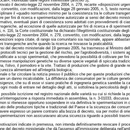
ali», individuati dalle regioni interessate (articolo 3);
rovato il decreto-legge 22 novembre 2004, n. 279, recante «disposizioni urgent
 convertito, con modificazioni, dalla legge 28 gennaio 2005, n. 5, testo norma
iplinare il «quadro normativo minimo per la coesistenza tra le colture transge
e per fini di ricerca e sperimentazione autorizzate ai sensi del decreto minist
rmativo, eventuali piani di coesistenza sono adottati con provvedimenti di cia
ansgeniche, ad eccezione di quelle autorizzate per fini di ricerca e di sperime
. 116, la Corte costituzionale ha dichiarato l'illegittimità costituzionale degli 
eto-legge 22 novembre 2004, n. 279, convertito, con modificazioni, dalla legg
isposizioni sopra citate, di rango sia comunitario sia nazionale, appare abbast
ni transgeniche anche quando la ricerca ne trovasse la praticabilità;
sensi del decreto ministeriale del 19 gennaio 2005, ha trasmesso al Ministro del
protocolli tecnici per la gestione del rischio, per l'agrobiodiversità, i sistemi ag
ificate a scopi sperimentali, che prevedono la possibilità di coltivare per fin
messe manipolazioni genetiche su diverse specie vegetali di spiccata tradizione e
na, l'olivo, il pomodoro e la vite. Trattasi di produzioni che godono di grande r
icurezza alimentare ed all'integrità biologica;
ionale o far circolare la notizia presso il pubblico che per queste produzioni c
care un danno incalcolabile. La diffidenza dei consumatori per le colture genet
sigenze, che su di esse vi siano pratiche di ingegneria genetica sarebbe la ca
ogni modo di entrare nel dettaglio degli atti, si sottolinea la pericolosità degli
possibile iscrizione nel registro nazionale delle varietà su cui si richiede la p
un'interrogazione a risposta immediata in assemblea, la n. 3-01033, discussa il
e non si ritenesse opportuno sospendere in via definitiva le sperimentazioni in
ato delle produzioni tipiche e tradizionali del Paese e la sicurezza dei consumato
avere espresso un parere contrario alla bozza di decreto, sia per motivi di orie
 sperimentazioni non assicuravano alcuna sicurezza riguardo a possibili trasmis
otivazioni indicate in premessa, non intenda definitivamente revocare il proced
ione del decreto ministeriale che dà l'assenso all'immissione deliberata nell'a