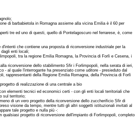
agnolo;
ne di barbabietola in Romagna assieme alla vicina Emilia è il 60 per
aperti tre ed uno di questi, quello di Pontelagoscuro nel ferrarese, è, come
 d'intenti che contiene una proposta di riconversione industriale per la
agli enti locali;
rlimpopoli, tra la regione Emilia Romagna, la Provincia di Forlì e Cesena, i
lla riconversione dello stabilimento Sfir i Forlimpopoli, nella serata di ieri,
nico - al quale l'interrogante ha presenziato come uditore - presieduto dal
oli, rappresentanti della Regione Emilia Romagna, della Provincia di Forlì
progetto di realizzazione di una centrale a bio
lementi tecnici ed economici certi - con gli enti locali territoriali che
sul territorio;
o meno di un vero progetto della riconversione dello zuccherificio Sfir di
 visione da tempo, mentre tutti gli altri soggetti istituzionali invitati al
ppare tale progetto e nulla più -:
un qualsiasi progetto di riconversione dell'impianto di Forlimpopoli, completo