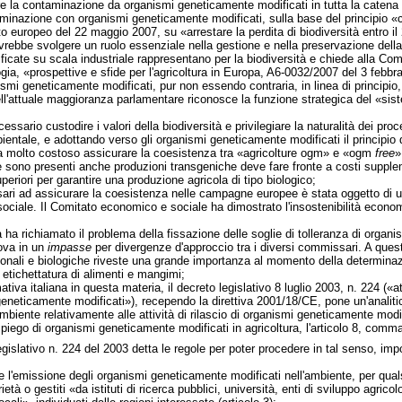
re la contaminazione da organismi geneticamente modificati in tutta la catena 
minazione con organismi geneticamente modificati, sulla base del principio «
o europeo del 22 maggio 2007, su «arrestare la perdita di biodiversità entro il 2
dovrebbe svolgere un ruolo essenziale nella gestione e nella preservazione della 
icate su scala industriale rappresentano per la biodiversità e chiede alla Com
ogia, «prospettive e sfide per l'agricoltura in Europa, A6-0032/2007 del 3 febb
smi geneticamente modificati, pur non essendo contraria, in linea di principio, 
l'attuale maggioranza parlamentare riconosce la funzione strategica del «sis
sario custodire i valori della biodiversità e privilegiare la naturalità dei proce
ientale, e adottando verso gli organismi geneticamente modificati il principi
a molto costoso assicurare la coesistenza tra «agricolture ogm» e «ogm
free
»
ve sono presenti anche produzioni transgeniche deve fare fronte a costi supple
eriori per garantire una produzione agricola di tipo biologico;
ari ad assicurare la coesistenza nelle campagne europee è stata oggetto di uno s
ciale. Il Comitato economico e sociale ha dimostrato l'insostenibilità economi
za ha richiamato il problema della fissazione delle soglie di tolleranza di organi
ova in un
impasse
per divergenze d'approccio tra i diversi commissari. A ques
ionali e biologiche riveste una grande importanza al momento della determinazi
 etichettatura di alimenti e mangimi;
ativa italiana in questa materia, il decreto legislativo 8 luglio 2003, n. 224 (
eneticamente modificati»), recependo la direttiva 2001/18/CE, pone un'analitica
biente relativamente alle attività di rilascio di organismi geneticamente modi
mpiego di organismi geneticamente modificati in agricoltura, l'articolo 8, comma
islativo n. 224 del 2003 detta le regole per poter procedere in tal senso, impon
he l'emissione degli organismi geneticamente modificati nell'ambiente, per qual
prietà o gestiti «da istituti di ricerca pubblici, università, enti di sviluppo agr