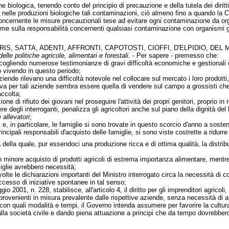
e biologica, tenendo conto del principio di precauzione e della tutela dei diritt
nelle produzioni biologiche tali contaminazioni, ciò almeno fino a quando l
concernente le misure precauzionali tese ad evitare ogni contaminazione da or
orme sulla responsabilità concernenti qualsiasi contaminazione con organismi g
IS, SATTA, ADENTI, AFFRONTI, CAPOTOSTI, CIOFFI, D'ELPIDIO, DEL
delle politiche agricole, alimentari e forestali.
- Per sapere - premesso che:
cogliendo numerose testimonianze di gravi difficoltà economiche e gestionali 
 vivendo in questo periodo;
ziende rilevano una difficoltà notevole nel collocare sul mercato i loro prodotti
tiva per tali aziende sembra essere quella di vendere sul campo a grossisti ch
accolta;
zione di rifiuto dei giovani nel proseguire l'attività dei propri genitori, proprio 
re degli interroganti, penalizza gli agricoltori anche sul piano della dignità de
e allevatori
;
, in particolare, le famiglie si sono trovate in questo scorcio d'anno a sosten
cipali responsabili d'acquisto delle famiglie, si sono viste costrette a ridurre l
 della quale, pur essendoci una produzione ricca e di ottima qualità, la distri
 minore acquisto di prodotti agricoli di estrema importanza alimentare, mentre si
miglie avrebbero necessità;
lte le dichiarazioni importanti del Ministro interrogato circa la necessità di 
esso di iniziative spontanee in tal senso;
io 2001, n. 228, stabilisce, all'articolo 4, il diritto per gli imprenditori agricoli,
 provenienti in misura prevalente dalle rispettive aziende, senza necessità di a
, con quali modalità e tempi, il Governo intenda assumere per favorire la cultur
a società civile e dando piena attuazione a principi che da tempo dovrebbero es