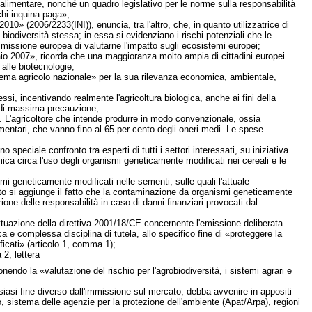
alimentare, nonché un quadro legislativo per le norme sulla responsabilità
chi inquina paga»;
010» (2006/2233(INI)), enuncia, tra l'altro, che, in quanto utilizzatrice di
biodiversità stessa; in essa si evidenziano i rischi potenziali che le
missione europea di valutarne l'impatto sugli ecosistemi europei;
raio 2007», ricorda che una maggioranza molto ampia di cittadini europei
alle biotecnologie;
tema agricolo nazionale» per la sua rilevanza economica, ambientale,
ssi, incentivando realmente l'agricoltura biologica, anche ai fini della
o di massima precauzione;
. L'agricoltore che intende produrre in modo convenzionale, ossia
mentari, che vanno fino al 65 per cento degli oneri medi. Le spese
peciale confronto tra esperti di tutti i settori interessati, su iniziativa
ca circa l'uso degli organismi geneticamente modificati nei cereali e le
smi geneticamente modificati nelle sementi, sulle quali l'attuale
to si aggiunge il fatto che la contaminazione da organismi geneticamente
one delle responsabilità in caso di danni finanziari provocati dal
«attuazione della direttiva 2001/18/CE concernente l'emissione deliberata
 e complessa disciplina di tutela, allo specifico fine di «proteggere la
ficati» (articolo 1, comma 1);
 2, lettera
endo la «valutazione del rischio per l'agrobiodiversità, i sistemi agrari e
siasi fine diverso dall'immissione sul mercato, debba avvenire in appositi
icolo, sistema delle agenzie per la protezione dell'ambiente (Apat/Arpa), regioni