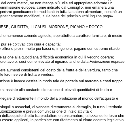
i dei consumatori, se non ritenga più utile ed appropriato adottare un
a Commissione europea, come indicato dal Consiglio, non emanerà una
ganismi geneticamente modificati in tutta la catena alimentare, nonché un
eneticamente modificati, sulla base del principio «chi inquina paga».
 MESE, GIUDITTA, LI CAUSI, MORRONE, PICANO e ROCCO
che numerose aziende agricole, soprattutto a carattere familiare, di medie
, pur se coltivati con cura e capacità;
e offrono prezzi molto più bassi e, in genere, pagano con estremo ritardo
in relazione alla quotidiana difficoltà economica in cui li vedono operare;
l loro lavoro, così come rilevato al riguardo anche dalla
Federazione imprese
ere aumenti consistenti del costo della frutta e della verdura, tanto che
e loro riserve di frutta e verdura;
buzione è invece gestita in modo tale da portarla sul mercato a costi troppo
 assiste alla costante distruzione di elevati quantitativi di frutta e
collegare direttamente il mondo della produzione al mondo dell'acquisto e
 singoli o associati, di vendere direttamente al dettaglio, in tutto il territorio
utorizzazione e previa comunicazione di inizio attività -:
a dell'acquisto diretto fra produttore e consumatore, utilizzando le forze che
sere applicati, in particolare con riferimento al citato decreto legislativo