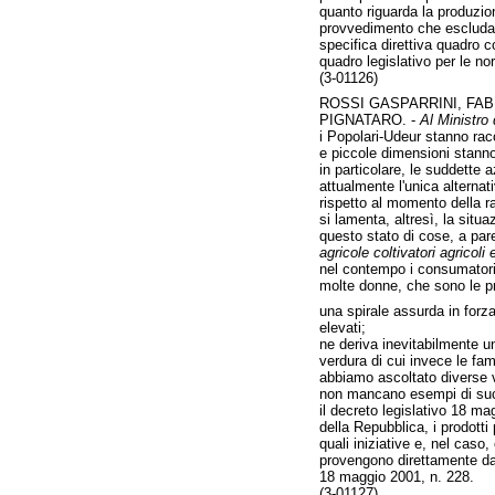
quanto riguarda la produzion
provvedimento che escluda 
specifica direttiva quadro 
quadro legislativo per le n
(3-01126)
ROSSI GASPARRINI, FABR
PIGNATARO. -
Al Ministro 
i Popolari-Udeur stanno rac
e piccole dimensioni stanno
in particolare, le suddette a
attualmente l'unica alterna
rispetto al momento della r
si lamenta, altresì, la situa
questo stato di cose, a pare
agricole coltivatori agricoli 
nel contempo i consumatori e
molte donne, che sono le prin
una spirale assurda in forza
elevati;
ne deriva inevitabilmente un
verdura di cui invece le fa
abbiamo ascoltato diverse vo
non mancano esempi di succ
il decreto legislativo 18 magg
della Repubblica, i prodotti
quali iniziative e, nel caso
provengono direttamente dall
18 maggio 2001, n. 228.
(3-01127)