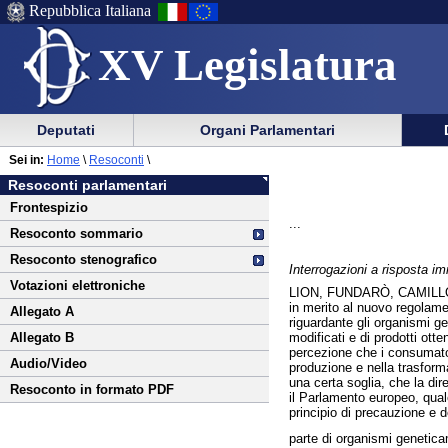
Repubblica Italiana
XV Legislatura
Menu
Vai
Menu
Vai
Deputati
Organi Parlamentari
al
al
di
di
Vai
Menu
menu
Sei in:
Home
\
Resoconti
\
ausilio
navigazione
al
di
di
Resoconti parlamentari
alla
principale
contenuto
navigazione
sezione
Frontespizio
navigazione
principale
...
Resoconto sommario
Resoconto stenografico
Interrogazioni a risposta i
Votazioni elettroniche
LION, FUNDARÒ, CAMILL
in merito al nuovo regolame
Allegato A
riguardante gli organismi ge
modificati e di prodotti ott
Allegato B
percezione che i consumator
Audio/Video
produzione e nella trasforma
una certa soglia, che la dir
Resoconto in formato PDF
il Parlamento europeo, qual
principio di precauzione e d
parte di organismi genetica