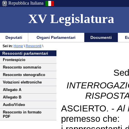
Repubblica Italiana
XV Legislatura
Menu
Vai
Menu
Vai
Deputati
Organi Parlamentari
Documenti
Eu
al
al
di
di
Vai
Menu
menu
Sei in:
Home
\
Resoconti
\
ausilio
navigazione
al
di
di
Resoconti parlamentari
alla
principale
contenuto
navigazione
sezione
Frontespizio
navigazione
principale
Resoconto sommario
Sed
Resoconto stenografico
Votazioni elettroniche
INTERROGAZI
Allegato A
RISPOSTA
Allegato B
Audio/Video
ASCIERTO. -
Al 
Resoconto in formato
premesso che:
PDF