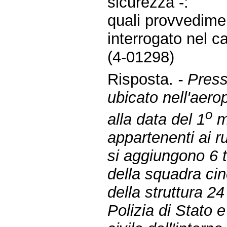
sicurezza -:
quali provvedimen
interrogato nel c
(4-01298)
Risposta.
- Presso
ubicato nell'aero
o
alla data del 1
m
appartenenti ai ru
si aggiungono 6 tir
della squadra cino
della struttura 24
Polizia di Stato 