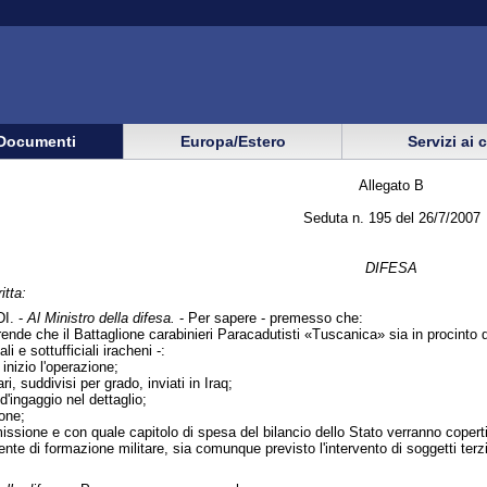
Documenti
Europa/Estero
Servizi ai 
Allegato B
Seduta n. 195 del 26/7/2007
DIFESA
itta:
I. -
Al Ministro della difesa.
- Per sapere - premesso che:
rende che il Battaglione carabinieri Paracadutisti «Tuscanica» sia in procint
ali e sottufficiali iracheni -:
inizio l'operazione;
ri, suddivisi per grado, inviati in Iraq;
d'ingaggio nel dettaglio;
one;
missione e con quale capitolo di spesa del bilancio dello Stato verranno coperti
nte di formazione militare, sia comunque previsto l'intervento di soggetti terzi c