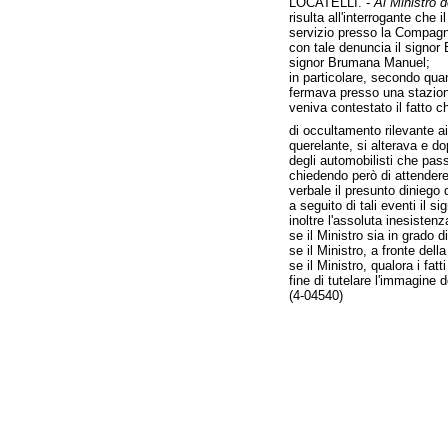
LOCATELLI. -
Al Ministro d
risulta all'interrogante ch
servizio presso la Compagn
con tale denuncia il signor
signor Brumana Manuel;
in particolare, secondo quan
fermava presso una stazione
veniva contestato il fatto c
di occultamento rilevante a
querelante, si alterava e d
degli automobilisti che pass
chiedendo però di attendere 
verbale il presunto diniego
a seguito di tali eventi il 
inoltre l'assoluta inesisten
se il Ministro sia in grado d
se il Ministro, a fronte del
se il Ministro, qualora i fa
fine di tutelare l'immagine d
(4-04540)
Fine
Vai
al
contenuto
menu
di
navigazione