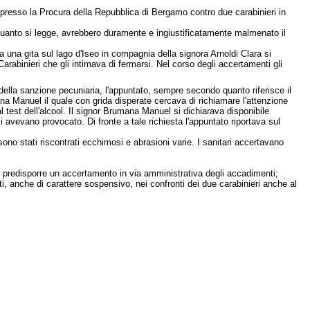
a presso la Procura della Repubblica di Bergamo contro due carabinieri in
quanto si legge, avrebbero duramente e ingiustificatamente malmenato il
 una gita sul lago d'Iseo in compagnia della signora Arnoldi Clara si
abinieri che gli intimava di fermarsi. Nel corso degli accertamenti gli
della sanzione pecuniaria, l'appuntato, sempre secondo quanto riferisce il
na Manuel il quale con grida disperate cercava di richiamare l'attenzione
l test dell'alcool. Il signor Brumana Manuel si dichiarava disponibile
i avevano provocato. Di fronte a tale richiesta l'appuntato riportava sul
sono stati riscontrati ecchimosi e abrasioni varie. I sanitari accertavano
enda predisporre un accertamento in via amministrativa degli accadimenti;
ti, anche di carattere sospensivo, nei confronti dei due carabinieri anche al