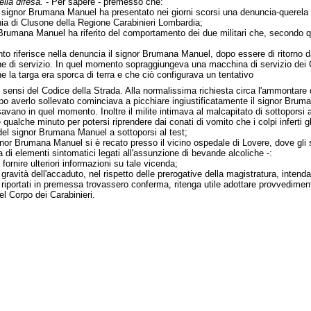
ella difesa.
- Per sapere - premesso che:
e il signor Brumana Manuel ha presentato nei giorni scorsi una denuncia-querel
ia di Clusone della Regione Carabinieri Lombardia;
 Brumana Manuel ha riferito del comportamento dei due militari che, secondo 
to riferisce nella denuncia il signor Brumana Manuel, dopo essere di ritorno da
 di servizio. In quel momento sopraggiungeva una macchina di servizio dei Car
he la targa era sporca di terra e che ciò configurava un tentativo
i sensi del Codice della Strada. Alla normalissima richiesta circa l'ammontare 
opo averlo sollevato cominciava a picchiare ingiustificatamente il signor Bruma
avano in quel momento. Inoltre il milite intimava al malcapitato di sottoporsi a
qualche minuto per potersi riprendere dai conati di vomito che i colpi inferti gl
 del signor Brumana Manuel a sottoporsi al test;
signor Brumana Manuel si è recato presso il vicino ospedale di Lovere, dove gli 
za di elementi sintomatici legati all'assunzione di bevande alcoliche -:
i fornire ulteriori informazioni su tale vicenda;
la gravità dell'accaduto, nel rispetto delle prerogative della magistratura, int
tti riportati in premessa trovassero conferma, ritenga utile adottare provvedimen
el Corpo dei Carabinieri.