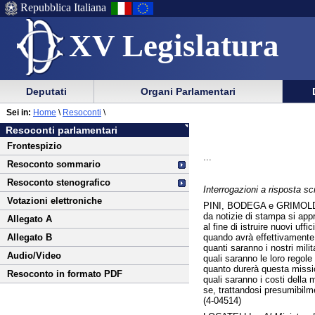
Repubblica Italiana
XV Legislatura
Menu
Vai
Menu
Vai
Deputati
Organi Parlamentari
al
al
di
di
Vai
Menu
menu
Sei in:
Home
\
Resoconti
\
ausilio
navigazione
al
di
di
Resoconti parlamentari
alla
principale
contenuto
navigazione
sezione
Frontespizio
navigazione
principale
...
Resoconto sommario
Resoconto stenografico
Interrogazioni a risposta scr
Votazioni elettroniche
PINI, BODEGA e GRIMOLD
da notizie di stampa si app
Allegato A
al fine di istruire nuovi uffici
quando avrà effettivamente 
Allegato B
quanti saranno i nostri milita
Audio/Video
quali saranno le loro regole 
quanto durerà questa missi
Resoconto in formato PDF
quali saranno i costi della 
se, trattandosi presumibilme
(4-04514)