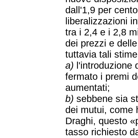
dall'1,9 per cento
liberalizzazioni in
tra i 2,4 e i 2,8 
dei prezzi e delle 
tuttavia tali sti
a)
l'introduzione 
fermato i premi d
aumentati;
b)
sebbene sia sta
dei mutui, come 
Draghi, questo «
tasso richiesto d