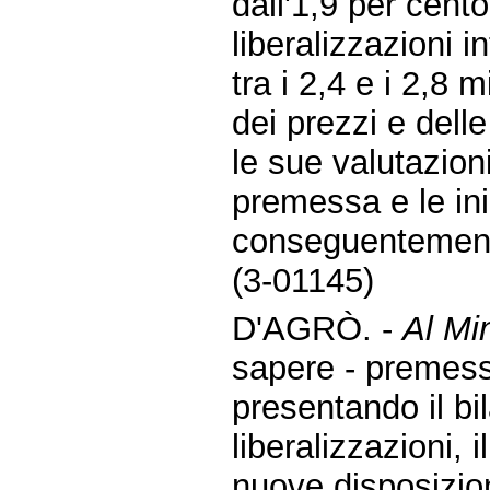
dall'1,9 per cento
liberalizzazioni in
tra i 2,4 e i 2,8 
dei prezzi e delle 
le sue valutazion
premessa e le ini
conseguentemen
(3-01145)
D'AGRÒ. -
Al Mi
sapere - premes
presentando il bi
liberalizzazioni, 
nuove disposizion