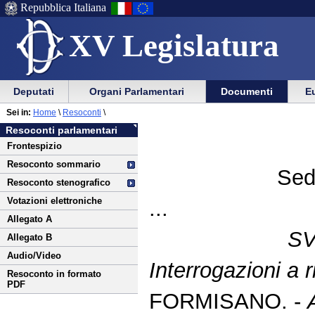
Repubblica Italiana
XV Legislatura
Menu
Vai
Menu
Vai
Deputati
Organi Parlamentari
Documenti
Eu
al
al
di
di
Vai
Menu
menu
Sei in:
Home
\
Resoconti
\
ausilio
navigazione
al
di
di
Resoconti parlamentari
alla
principale
contenuto
navigazione
sezione
Frontespizio
navigazione
principale
Resoconto sommario
Sed
Resoconto stenografico
Votazioni elettroniche
...
Allegato A
S
Allegato B
Audio/Video
Interrogazioni a r
Resoconto in formato
PDF
FORMISANO. -