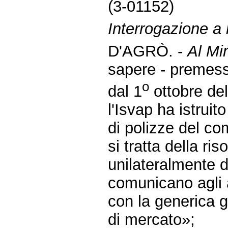
(3-01152)
Interrogazione a
D'AGRÒ. -
Al Mi
sapere - premes
o
dal 1
ottobre de
l'Isvap ha istruit
di polizze del co
si tratta della ri
unilateralmente 
comunicano agli a
con la generica g
di mercato»;