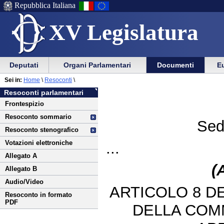
Repubblica Italiana
XV Legislatura
Menu
Vai
Menu
Vai
Deputati
Organi Parlamentari
Documenti
Eu
al
al
di
di
Vai
Menu
menu
Sei in:
Home
\
Resoconti
\
ausilio
navigazione
al
di
di
Resoconti parlamentari
alla
principale
contenuto
navigazione
sezione
Frontespizio
navigazione
principale
Resoconto sommario
Sed
Resoconto stenografico
Votazioni elettroniche
...
Allegato A
(
Allegato B
Audio/Video
ARTICOLO 8 D
Resoconto in formato
PDF
DELLA COM