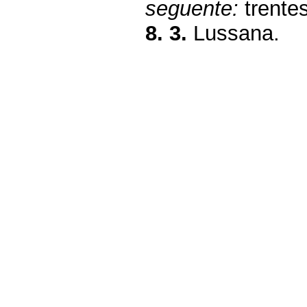
seguente:
trente
8. 3.
Lussana.
Fine
Vai
al
contenuto
menu
di
navigazione
principale