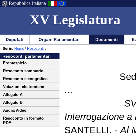
Repubblica Italiana
XV Legislatura
Menu
Vai
Menu
Vai
Deputati
Organi Parlamentari
Documenti
Eu
al
al
di
di
Vai
Menu
menu
Sei in:
Home
\
Resoconti
\
ausilio
navigazione
al
di
di
Resoconti parlamentari
alla
principale
contenuto
navigazione
sezione
Frontespizio
navigazione
principale
Resoconto sommario
Sed
Resoconto stenografico
Votazioni elettroniche
...
Allegato A
S
Allegato B
Audio/Video
Interrogazione a 
Resoconto in formato
PDF
SANTELLI. -
Al 