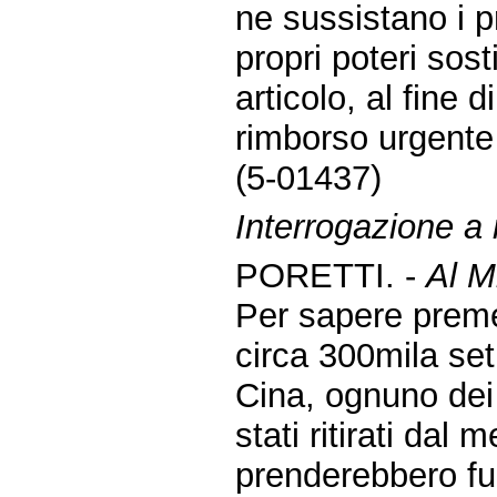
ne sussistano i p
propri poteri sost
articolo, al fine 
rimborso urgent
(5-01437)
Interrogazione a r
PORETTI. -
Al M
Per sapere prem
circa 300mila set 
Cina, ognuno dei
stati ritirati da
prenderebbero fuo