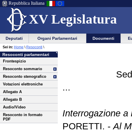
Repubblica Italiana
XV Legislatura
Menu
Vai
Menu
Vai
Deputati
Organi Parlamentari
Documenti
Eu
al
al
di
di
Vai
Menu
menu
Sei in:
Home
\
Resoconti
\
ausilio
navigazione
al
di
di
Resoconti parlamentari
alla
principale
contenuto
navigazione
sezione
Frontespizio
navigazione
principale
Resoconto sommario
Sed
Resoconto stenografico
Votazioni elettroniche
...
Allegato A
Allegato B
Audio/Video
Interrogazione a
Resoconto in formato
PDF
PORETTI. -
Al Mi