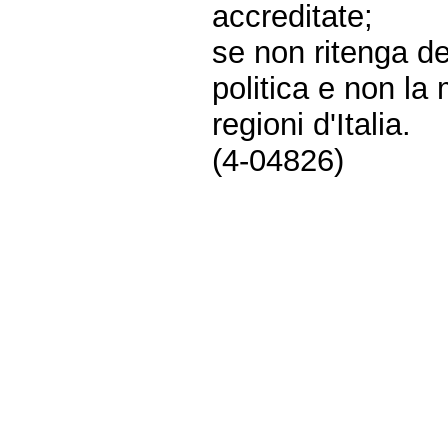
accreditate;
se non ritenga de
politica e non la
regioni d'Italia.
(4-04826)
Fine
Vai
al
contenuto
menu
di
navigazione
principale