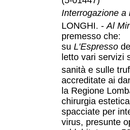
(5-01447)
Interrogazione a r
LONGHI. -
Al Min
premesso che:
su
L'Espresso
de
letto vari servizi 
sanità e sulle tru
accreditate ai da
la Regione Lomba
chirurgia estetica
spacciate per inte
virus, presunte 