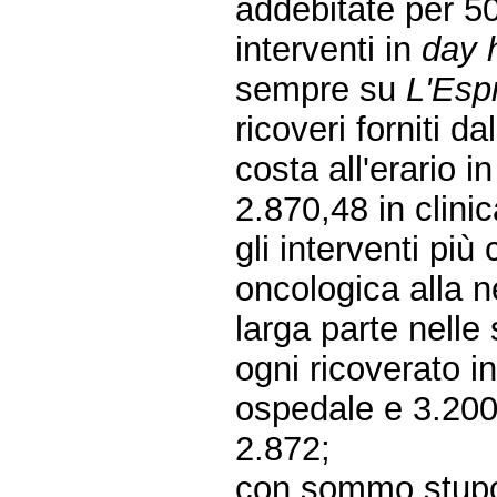
addebitate per 50
interventi in
day 
sempre su
L'Esp
ricoveri forniti d
costa all'erario 
2.870,48 in clini
gli interventi più 
oncologica alla n
larga parte nelle 
ogni ricoverato i
ospedale e 3.200 i
2.872;
con sommo stupor