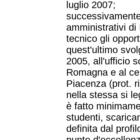
luglio 2007;
successivamente i
amministrativi di
tecnico gli oppor
quest'ultimo svo
2005, all'ufficio 
Romagna e al cent
Piacenza (prot. r
nella stessa si le
è fatto minimamen
studenti, scarica
definita dal profi
punte d'eccellenz