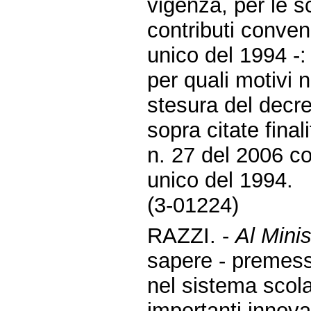
vigenza, per le sc
contributi convenz
unico del 1994 -:
per quali motivi 
stesura del decr
sopra citate final
n. 27 del 2006 co
unico del 1994.
(3-01224)
RAZZI. -
Al Minis
sapere - premes
nel sistema scola
importanti innova