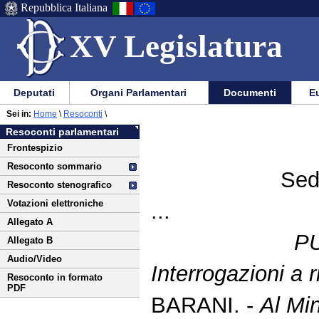
Repubblica Italiana
XV Legislatura
Menu
Vai
Menu
Vai
Deputati
Organi Parlamentari
Documenti
Eu
al
al
di
di
Vai
Menu
menu
Sei in:
Home
\
Resoconti
\
ausilio
navigazione
al
di
di
Resoconti parlamentari
alla
principale
contenuto
navigazione
sezione
Frontespizio
navigazione
principale
Resoconto sommario
Sed
Resoconto stenografico
Votazioni elettroniche
...
Allegato A
P
Allegato B
Audio/Video
Interrogazioni a 
Resoconto in formato
PDF
BARANI. -
Al Min