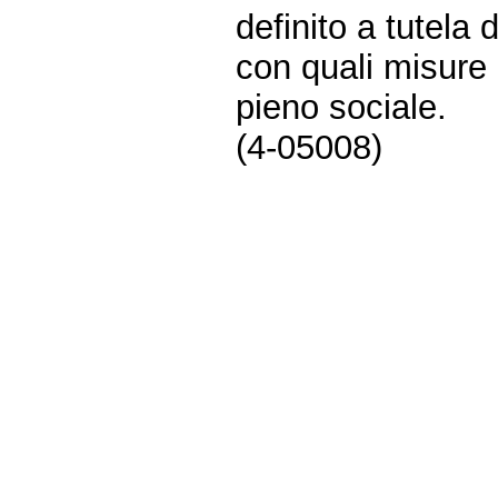
definito a tutela 
con quali misure
pieno sociale.
(4-05008)
Fine
Vai
al
contenuto
menu
di
navigazione
principale