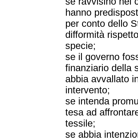
se ravvisino nel
hanno predisposto
per conto dello S
difformità rispett
specie;
se il governo fos
finanziario della
abbia avvallato i
intervento;
se intenda promuo
tesa ad affrontar
tessile;
se abbia intenzi