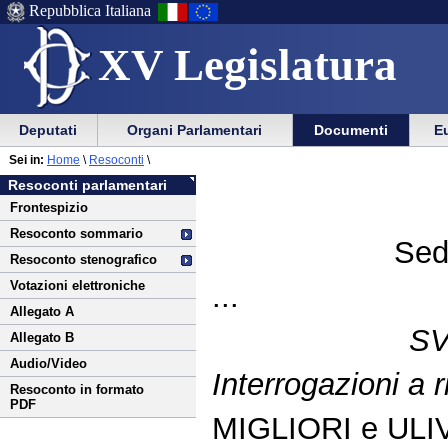
Repubblica Italiana
XV Legislatura
Menu
Vai
Menu
Vai
Deputati
Organi Parlamentari
Documenti
Eu
al
al
di
di
Vai
Menu
menu
Sei in:
Home
\
Resoconti
\
ausilio
navigazione
al
di
di
Resoconti parlamentari
alla
principale
contenuto
navigazione
sezione
Frontespizio
navigazione
principale
Resoconto sommario
Sed
Resoconto stenografico
Votazioni elettroniche
...
Allegato A
S
Allegato B
Audio/Video
Interrogazioni a r
Resoconto in formato
PDF
MIGLIORI e ULIV