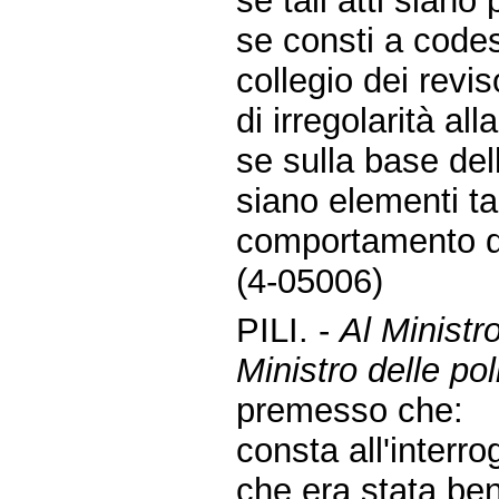
se tali atti siano
se consti a codes
collegio dei revi
di irregolarità al
se sulla base dell
siano elementi tali
comportamento de
(4-05006)
PILI. -
Al Ministr
Ministro delle po
premesso che:
consta all'interro
che era stata ben