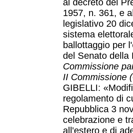
al decreto del P
1957, n. 361, e al
legislativo 20 di
sistema elettoral
ballottaggio per 
del Senato della
Commissione parl
II Commissione (G
GIBELLI: «Modific
regolamento di cu
Repubblica 3 nov
celebrazione e tr
all'estero e di ad