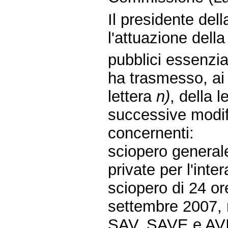
Il presidente de
l'attuazione della
pubblici essenzial
ha trasmesso, ai 
lettera
n)
, della 
successive modifi
concernenti:
sciopero generale
private per l'int
sciopero di 24 or
settembre 2007, r
SAV, SAVE e AV