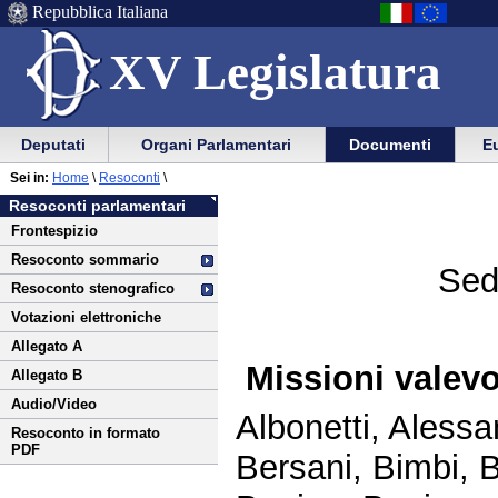
Repubblica Italiana
XV Legislatura
Menu
Vai
Menu
Vai
Deputati
Organi Parlamentari
Documenti
Eu
al
al
di
di
Vai
Menu
menu
Sei in:
Home
\
Resoconti
\
ausilio
navigazione
al
di
di
Resoconti parlamentari
alla
principale
contenuto
navigazione
sezione
Frontespizio
navigazione
principale
Resoconto sommario
Sed
Resoconto stenografico
Votazioni elettroniche
Allegato A
Missioni valevo
Allegato B
Audio/Video
Albonetti, Alessan
Resoconto in formato
PDF
Bersani, Bimbi, B