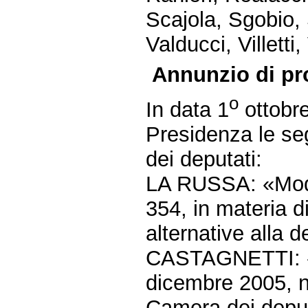
Scajola, Sgobio, 
Valducci, Villetti
Annunzio di pr
o
In data 1
ottobre
Presidenza le seg
dei deputati:
LA RUSSA: «Modif
354, in materia d
alternative alla 
CASTAGNETTI: «A
dicembre 2005, n.
Camera dei deput