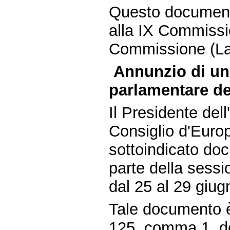
Questo document
alla IX Commissio
Commissione (La
Annunzio di u
parlamentare de
Il Presidente de
Consiglio d'Europ
sottoindicato doc
parte della sessi
dal 25 al 29 giu
Tale documento è
125, comma 1, de