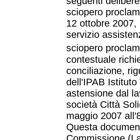
seguenti delibere
sciopero proclama
12 ottobre 2007, 
servizio assisten
sciopero proclama
contestuale richi
conciliazione, ri
dell'IPAB Istitut
astensione dal l
società Città Soli
maggio 2007 all'
Questa document
Commissione (La