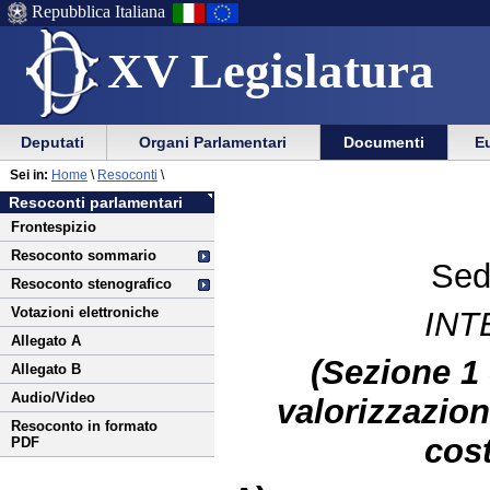
Repubblica Italiana
XV Legislatura
Menu
Vai
Menu
Vai
Deputati
Organi Parlamentari
Documenti
Eu
al
al
di
di
Vai
Menu
menu
Sei in:
Home
\
Resoconti
\
ausilio
navigazione
al
di
di
Resoconti parlamentari
alla
principale
contenuto
navigazione
sezione
Frontespizio
navigazione
principale
Resoconto sommario
Sed
Resoconto stenografico
Votazioni elettroniche
INT
Allegato A
(Sezione 1 
Allegato B
Audio/Video
valorizzazio
Resoconto in formato
cost
PDF