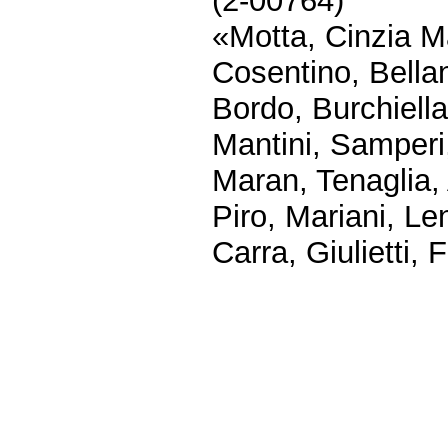
(2-00764)
«Motta, Cinzia Ma
Cosentino, Bellan
Bordo, Burchiella
Mantini, Samperi
Maran, Tenaglia,
Piro, Mariani, Le
Carra, Giulietti,
Fine
Vai
al
contenuto
menu
di
navigazione
principale