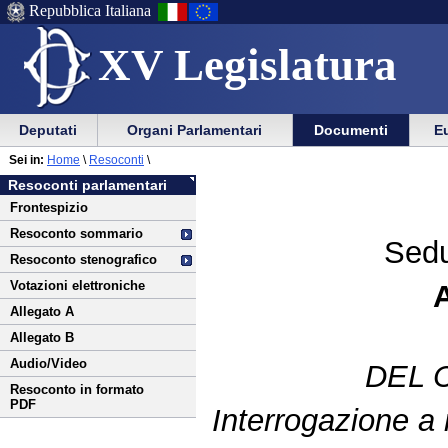
Repubblica Italiana
XV Legislatura
Menu
Vai
Menu
Vai
Deputati
Organi Parlamentari
Documenti
Eu
al
al
di
di
Vai
Menu
menu
Sei in:
Home
\
Resoconti
\
ausilio
navigazione
al
di
di
Resoconti parlamentari
alla
principale
contenuto
navigazione
sezione
Frontespizio
navigazione
principale
Resoconto sommario
Sedu
Resoconto stenografico
Votazioni elettroniche
Allegato A
Allegato B
Audio/Video
DEL 
Resoconto in formato
PDF
Interrogazione a 