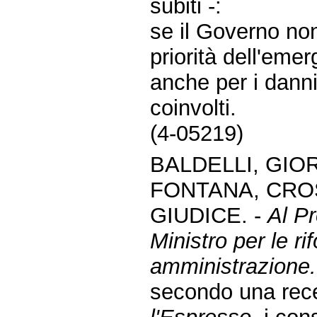
subiti -:
se il Governo non
priorità dell'eme
anche per i danni 
coinvolti.
(4-05219)
BALDELLI, GI
FONTANA, CRO
GIUDICE. -
Al Pr
Ministro per le r
amministrazione.
secondo una rece