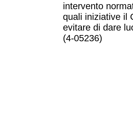
intervento normat
quali iniziative 
evitare di dare lu
(4-05236)
Fine
Vai
al
contenuto
menu
di
navigazione
principale