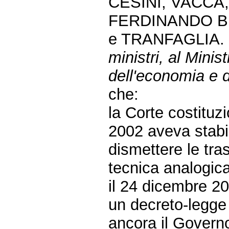
CESINI, VACCA
FERDINANDO B
e TRANFAGLIA.
ministri, al Minis
dell'economia e d
che:
la Corte costituz
2002 aveva stabi
dismettere le tra
tecnica analogica
il 24 dicembre 2
un decreto-legge 
ancora il Governo