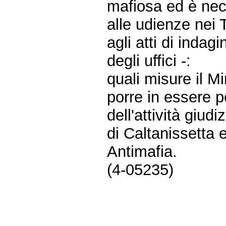
mafiosa ed è nec
alle udienze nei 
agli atti di indag
degli uffici -:
quali misure il Mi
porre in essere p
dell'attività giud
di Caltanissetta 
Antimafia.
(4-05235)
Fine
Vai
al
contenuto
menu