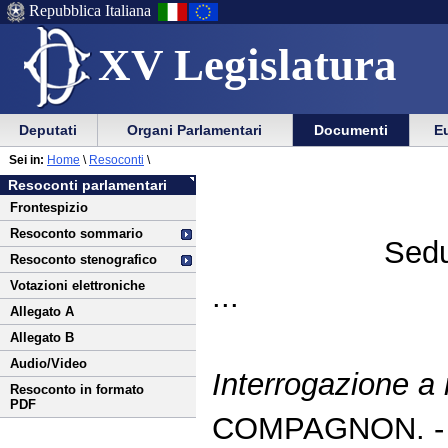
Repubblica Italiana
XV Legislatura
Menu
Vai
Menu
Vai
Deputati
Organi Parlamentari
Documenti
Eu
al
al
di
di
Vai
Menu
menu
Sei in:
Home
\
Resoconti
\
ausilio
navigazione
al
di
di
Resoconti parlamentari
alla
principale
contenuto
navigazione
sezione
Frontespizio
navigazione
principale
Resoconto sommario
Sedu
Resoconto stenografico
Votazioni elettroniche
...
Allegato A
Allegato B
Audio/Video
Interrogazione a 
Resoconto in formato
PDF
COMPAGNON. 