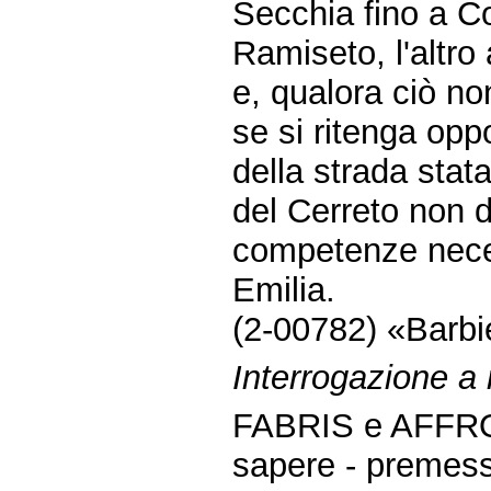
Secchia fino a Col
Ramiseto, l'altro
e, qualora ciò non
se si ritenga opp
della strada stat
del Cerreto non 
competenze neces
Emilia.
(2-00782) «Barbie
Interrogazione a
FABRIS e AFFRO
sapere - premes