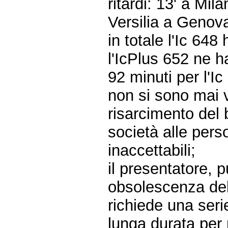
ritardi: 13' a Mil
Versilia a Genova
in totale l'Ic 648
l'IcPlus 652 ne ha
92 minuti per l'I
non si sono mai ve
risarcimento del b
società alle per
inaccettabili;
il presentatore, 
obsolescenza dell
richiede una serie
lunga durata per 