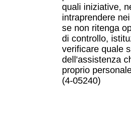
quali iniziative, 
intraprendere nei
se non ritenga op
di controllo, isti
verificare quale s
dell'assistenza c
proprio personale
(4-05240)
Fine
Vai
al
contenuto
menu
di
navigazione
principale