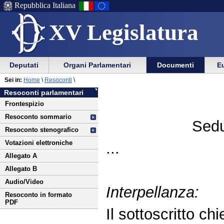
Repubblica Italiana
XV Legislatura
Menu
Vai
Menu
Vai
Deputati
Organi Parlamentari
Documenti
Eu
al
al
di
di
Vai
Menu
menu
Sei in:
Home
\
Resoconti
\
ausilio
navigazione
al
di
di
Resoconti parlamentari
alla
principale
contenuto
navigazione
sezione
Frontespizio
navigazione
principale
Resoconto sommario
Sedu
Resoconto stenografico
Votazioni elettroniche
...
Allegato A
Allegato B
Audio/Video
Interpellanza:
Resoconto in formato
PDF
Il sottoscritto chi