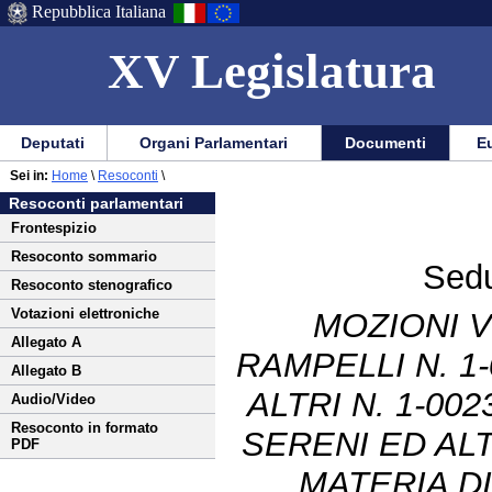
Repubblica Italiana
XV Legislatura
Menu
Vai
Menu
Vai
Deputati
Organi Parlamentari
Documenti
Eu
al
al
di
di
Vai
Menu
menu
Sei in:
Home
\
Resoconti
\
ausilio
navigazione
al
di
di
Resoconti parlamentari
alla
principale
contenuto
navigazione
sezione
Frontespizio
navigazione
principale
Resoconto sommario
Sedu
Resoconto stenografico
Votazioni elettroniche
MOZIONI V
Allegato A
RAMPELLI N. 1
Allegato B
ALTRI N. 1-002
Audio/Video
Resoconto in formato
SERENI ED ALTR
PDF
MATERIA DI