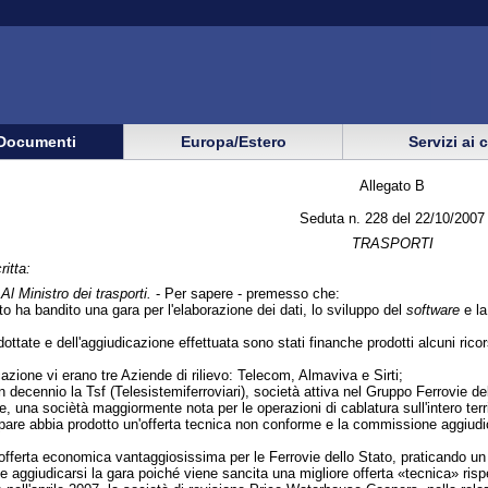
Documenti
Europa/Estero
Servizi ai 
Allegato B
Seduta n. 228 del 22/10/2007
TRASPORTI
ritta:
-
Al Ministro dei trasporti.
- Per sapere - premesso che:
to ha bandito una gara per l'elaborazione dei dati, lo sviluppo del
software
e la
ottate e dell'aggiudicazione effettuata sono stati finanche prodotti alcuni ricors
azione vi erano tre Aziende di rilievo: Telecom, Almaviva e Sirti;
 decennio la Tsf (Telesistemiferroviari), società attiva nel Gruppo Ferrovie de
ce, una sociètà maggiormente nota per le operazioni di cablatura sull'intero terr
pare abbia prodotto un'offerta tecnica non conforme e la commissione aggiudicatr
fferta economica vantaggiosissima per le Ferrovie dello Stato, praticando un ri
de aggiudicarsi la gara poiché viene sancita una migliore offerta «tecnica» ris