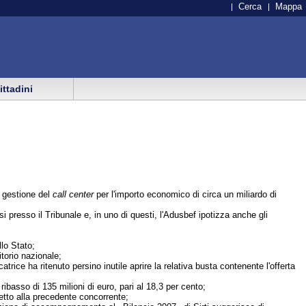
Cerca
Mappa
cittadini
 gestione del
call center
per l'importo economico di circa un miliardo di
i presso il Tribunale e, in uno di questi, l'Adusbef ipotizza anche gli
llo Stato;
itorio nazionale;
ice ha ritenuto persino inutile aprire la relativa busta contenente l'offerta
basso di 135 milioni di euro, pari al 18,3 per cento;
petto alla precedente concorrente;