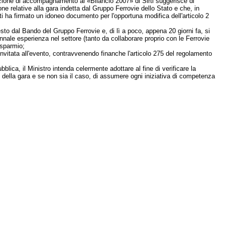
lazione di accompagnamento al «Bilancio 2007» di Sirti suggerisce di
ne relative alla gara indetta dal Gruppo Ferrovie dello Stato e che, in
ti ha firmato un idoneo documento per l'opportuna modifica dell'articolo 2
to dal Bando del Gruppo Ferrovie e, di lì a poco, appena 20 giorni fa, si
nale esperienza nel settore (tanto da collaborare proprio con le Ferrovie
isparmio;
invitata all'evento, contravvenendo finanche l'articolo 275 del regolamento
ubblica, il Ministro intenda celermente adottare al fine di verificare la
 della gara e se non sia il caso, di assumere ogni iniziativa di competenza