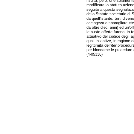
risulta, però, che solament
modificare lo statuto aziend
seguito a questa segnalazion
dello Statuto societario di Si
da quell'istante, Sirti dive
accingeva a sbaragliare «te
da oltre dieci anni) ed un'
le buste-offerte furono, in 
attuativo del codice degli ap
quali iniziative, in ragione 
legittimità dell'
iter
procedural
per bloccarne le procedure 
(4-05336)
Fine
Vai
al
contenuto
menu
di
navigazione
principale