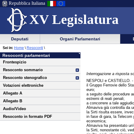
Repubblica Italiana
XV Legislatura
Menu
Vai
Menu
Vai
Deputati
Organi Parlamentari
al
al
di
di
Vai
Menu
menu
Sei in:
Home
\
Resoconti
\
ausilio
navigazione
al
di
di
Resoconti parlamentari
alla
principale
contenuto
navigazione
sezione
Frontespizio
navigazione
principale
Resoconto sommario
Interrogazione a risposta sc
Resoconto stenografico
NESPOLI e CASTIELLO. 
il Gruppo Ferrovie dello Sta
Votazioni elettroniche
euro;
Allegato A
a seguito delle procedure ad
estremi di reati penali;
Allegato B
a concorrere a tale aggiudic
Almaviva già controlla da un
Audio/Video
la Sirti risulta essere, inve
in fase di gara, la Telecom 
Resoconto in formato PDF
economica;
Almaviva ha presentato un'o
la Sirti, nonostante ciò, ve