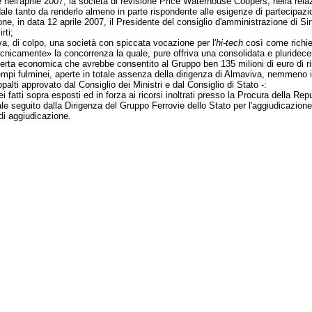
e nell'aprile 2007, la società di revisione Price Waterhouse Coopers, nella re
ale tanto da renderlo almeno in parte rispondente alle esigenze di partecipazio
e, in data 12 aprile 2007, il Presidente del consiglio d'amministrazione di Sir
rti;
niva, di colpo, una società con spiccata vocazione per l'
hi-tech
così come richies
cnicamente» la concorrenza la quale, pure offriva una consolidata e pluridecen
offerta economica che avrebbe consentito al Gruppo ben 135 milioni di euro di r
tempi fulminei, aperte in totale assenza della dirigenza di Almaviva, nemmeno 
palti approvato dal Consiglio dei Ministri e dal Consiglio di Stato -:
dei fatti sopra esposti ed in forza ai ricorsi inoltrati presso la Procura della Rep
e seguito dalla Dirigenza del Gruppo Ferrovie dello Stato per l'aggiudicazione
di aggiudicazione.