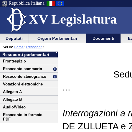
Repubblica Italiana
XV Legislatura
Menu
Vai
Menu
Vai
Deputati
Organi Parlamentari
Documenti
Eu
al
al
di
di
Vai
Menu
menu
Sei in:
Home
\
Resoconti
\
ausilio
navigazione
al
di
di
Resoconti parlamentari
alla
principale
contenuto
navigazione
sezione
Frontespizio
navigazione
principale
Resoconto sommario
Sedu
Resoconto stenografico
Votazioni elettroniche
...
Allegato A
Allegato B
Audio/Video
Interrogazioni a 
Resoconto in formato
PDF
DE ZULUETA e 