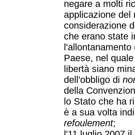
negare a molti ric
applicazione del 
considerazione de
che erano state i
l'allontanamento d
Paese, nel quale 
libertà siano min
dell'obbligo di
no
della Convenzione
lo Stato che ha r
è a sua volta ind
refoulement
;
l'11 luglio 2007 