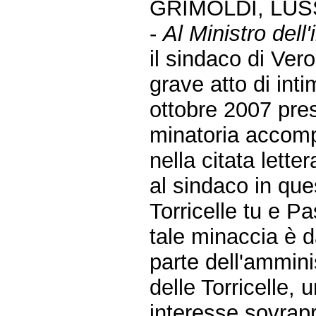
GRIMOLDI, LUS
-
Al Ministro dell'
il sindaco di Vero
grave atto di int
ottobre 2007 pres
minatoria accomp
nella citata lett
al sindaco in ques
Torricelle tu e Pa
tale minaccia è d
parte dell'amminis
delle Torricelle,
interesse sovrapro