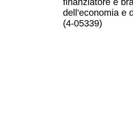
finanziatore e br
dell'economia e d
(4-05339)
Fine
Vai
al
contenuto
menu
di
navigazione
principale