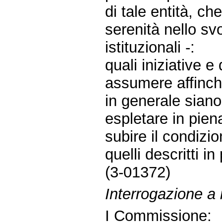
di tale entità, ch
serenità nello sv
istituzionali -:
quali iniziative 
assumere affinché
in generale siano
espletare in piena
subire il condizi
quelli descritti i
(3-01372)
Interrogazione a
I Commissione: