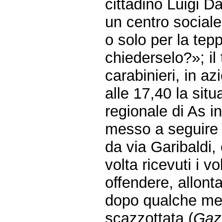
cittadino Luigi Da
un centro sociale
o solo per la tep
chiederselo?»; il 
carabinieri, in az
alle 17,40 la situ
regionale di As i
messo a seguire a
da via Garibaldi,
volta ricevuti i v
offendere, allont
dopo qualche metr
scazzottata (
Gaz