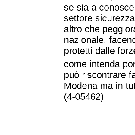
se sia a conoscenz
settore sicurezz
altro che peggiora
nazionale, facendo
protetti dalle forz
come intenda por
può riscontrare f
Modena ma in tutte
(4-05462)
Fine
Vai
al
contenuto
menu