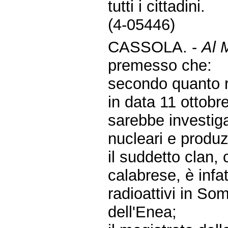
tutti i cittadini.
(4-05446)
CASSOLA. -
Al M
premesso che:
secondo quanto r
in data 11 ottobr
sarebbe investigat
nucleari e produz
il suddetto clan,
calabrese, è infat
radioattivi in So
dell'Enea;