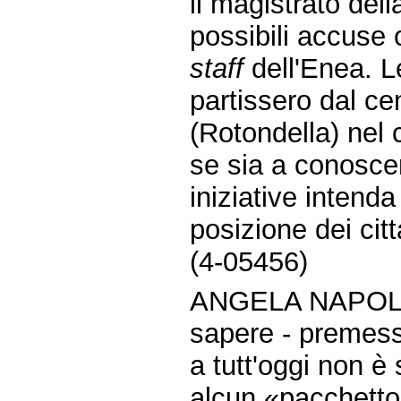
il magistrato del
possibili accuse 
staff
dell'Enea. Le
partissero dal cen
(Rotondella) nel
se sia a conosce
iniziative intenda
posizione dei citt
(4-05456)
ANGELA NAPOLI
sapere - premes
a tutt'oggi non è 
alcun «pacchetto