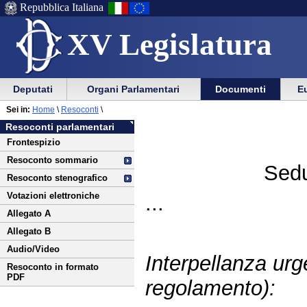
Repubblica Italiana
XV Legislatura
Menu
Vai
Menu
Vai
Deputati
Organi Parlamentari
Documenti
Eu
al
al
di
di
Vai
Menu
menu
Sei in:
Home
\
Resoconti
\
ausilio
navigazione
al
di
di
Resoconti parlamentari
alla
principale
contenuto
navigazione
sezione
Frontespizio
navigazione
principale
Resoconto sommario
Sedu
Resoconto stenografico
Votazioni elettroniche
...
Allegato A
Allegato B
Audio/Video
Interpellanza urg
Resoconto in formato
PDF
regolamento):