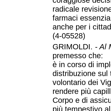
coraggiose decisi
radicale revisione
farmaci essenzial
anche per i cittad
(4-05528)
GRIMOLDI.
- Al 
premesso che:
è in corso di im
distribuzione sul 
volontario dei Vig
rendere più capil
Corpo e di assic
più tempestivo al