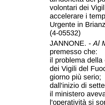
volontari dei Vigi
accelerare i tem
Urgente in Brian
(4-05532)
JANNONE. -
Al M
premesso che:
il problema dell
dei Vigili del Fu
giorno più serio;
dall'inizio di set
il ministero ave
l'operatività si s