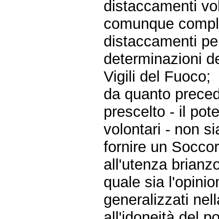
distaccamenti vo
comunque complem
distaccamenti pe
determinazioni de
Vigili del Fuoco;
da quanto preced
prescelto - il po
volontari - non si
fornire un Socco
all'utenza brianzo
quale sia l'opinio
generalizzati nel
all'idoneità del 