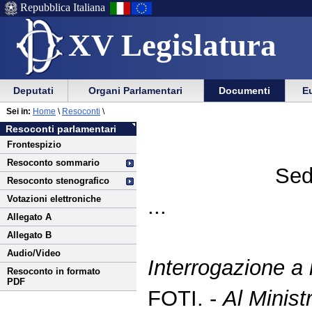
Repubblica Italiana
XV Legislatura
Menu
Vai
Menu
Vai
Deputati
Organi Parlamentari
Documenti
Eu
al
al
di
di
Vai
Menu
menu
Sei in:
Home
\
Resoconti
\
ausilio
navigazione
al
di
di
Resoconti parlamentari
alla
principale
contenuto
navigazione
sezione
Frontespizio
navigazione
principale
Resoconto sommario
Sed
Resoconto stenografico
Votazioni elettroniche
...
Allegato A
Allegato B
Audio/Video
Interrogazione a
Resoconto in formato
PDF
FOTI. -
Al Ministr