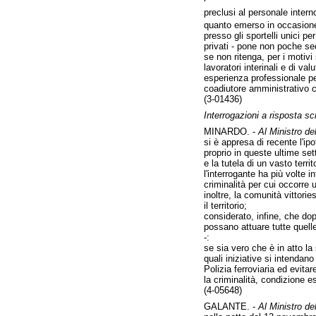
preclusi al personale intern
quanto emerso in occasione 
presso gli sportelli unici pe
privati - pone non poche sec
se non ritenga, per i motivi
lavoratori interinali e di v
esperienza professionale per
coadiutore amministrativo c
(3-01436)
Interrogazioni a risposta scr
MINARDO. -
Al Ministro dell
si è appresa di recente l'ip
proprio in queste ultime sett
e la tutela di un vasto terri
l'interrogante ha più volte i
criminalità per cui occorre
inoltre, la comunità vittori
il territorio;
considerato, infine, che dopo
possano attuare tutte quell
-:
se sia vero che è in atto la
quali iniziative si intendan
Polizia ferroviaria ed evita
la criminalità, condizione e
(4-05648)
GALANTE. -
Al Ministro dell