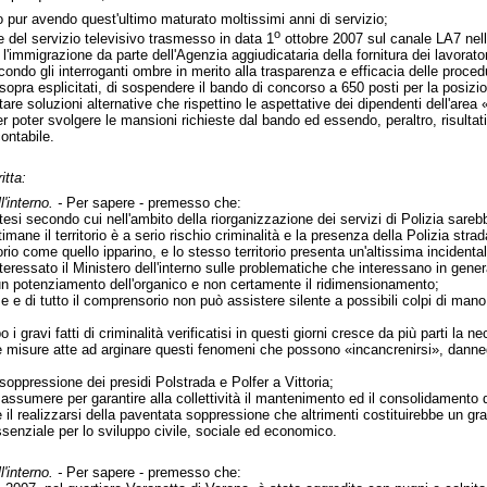
o pur avendo quest'ultimo maturato moltissimi anni di servizio;
o
del servizio televisivo trasmesso in data 1
ottobre 2007 sul canale LA7 nell
r l'immigrazione da parte dell'Agenzia aggiudicataria della fornitura dei lavorato
ondo gli interroganti ombre in merito alla trasparenza e efficacia delle procedu
 sopra esplicitati, di sospendere il bando di concorso a 650 posti per la posizi
alutare soluzioni alternative che rispettino le aspettative dei dipendenti dell'a
 poter svolgere le mansioni richieste dal bando ed essendo, peraltro, risultati 
ontabile.
itta:
'interno. -
Per sapere - premesso che:
otesi secondo cui nell'ambito della riorganizzazione dei servizi di Polizia sareb
imane il territorio è a serio rischio criminalità e la presenza della Polizia stra
torio come quello ipparino, e lo stesso territorio presenta un'altissima incident
nteressato il Ministero dell'interno sulle problematiche che interessano in genera
 un potenziamento dell'organico e non certamente il ridimensionamento;
ese e di tutto il comprensorio non può assistere silente a possibili colpi di ma
 i gravi fatti di criminalità verificatisi in questi giorni cresce da più parti la
e misure atte ad arginare questi fenomeni che possono «incancrenirsi», danneg
 soppressione dei presidi Polstrada e Polfer a Vittoria;
o assumere per garantire alla collettività il mantenimento ed il consolidamento d
re il realizzarsi della paventata soppressione che altrimenti costituirebbe un
ssenziale per lo sviluppo civile, sociale ed economico.
'interno. -
Per sapere - premesso che: