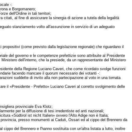
ocale -:
di Arona e Borgomanero;
 dell'Ordine in tali territori;
 citati, al fine di assicurare la sinergia di azione a tutela della legalità
deguato stanziamento volto all'assunzione in servizio di un adeguato
 propositivi (come previsto dalla legislazione regionale) che riguardano il
oriale del governo e le competenze prefettizie sono attribuite al Presidente
inistero dell'interno, che la presiede, da un rappresentante del Ministero
l Presidente della Regione Luciano Caveri, che come ricordato svolge funzioni
ferendarie facendo mancare il quorum necessario dei votanti -:
iarazioni suddette di invito alla non partecipazione al voto in una tornata
re il «Presidente - Prefetto» Luciano Caveri al corretto svolgimento delle
nsigliera provinciale Eva Klotz;
armente per la diffusione di tesi irredentiste ed anti nazionali;
itura «Südtirol ist nicht Italien» ovvero l'Alto Adige non è Italia;
 provincia, presso monumenti ai Caduti, Ossari ed al cippo del Brennero da
 cippo del Brennero e l'hanno sostituita con un'altra listata a lutto, inoltre