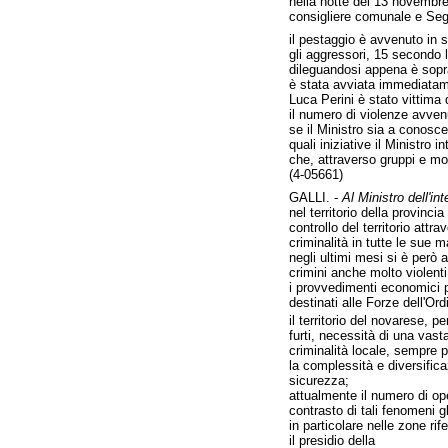
nella notte del 13 novembre 
consigliere comunale e Segre
il pestaggio è avvenuto in s
gli aggressori, 15 secondo 
dileguandosi appena è sopr
è stata avviata immediatame
Luca Perini è stato vittima
il numero di violenze avvenu
se il Ministro sia a conosc
quali iniziative il Ministro
che, attraverso gruppi e m
(4-05661)
GALLI. -
Al Ministro dell'int
nel territorio della provinci
controllo del territorio att
criminalità in tutte le sue 
negli ultimi mesi si è però a
crimini anche molto violenti
i provvedimenti economici p
destinati alle Forze dell'O
il territorio del novarese, 
furti, necessità di una vas
criminalità locale, sempre 
la complessità e diversific
sicurezza;
attualmente il numero di ope
contrasto di tali fenomeni gl
in particolare nelle zone rif
il presidio della