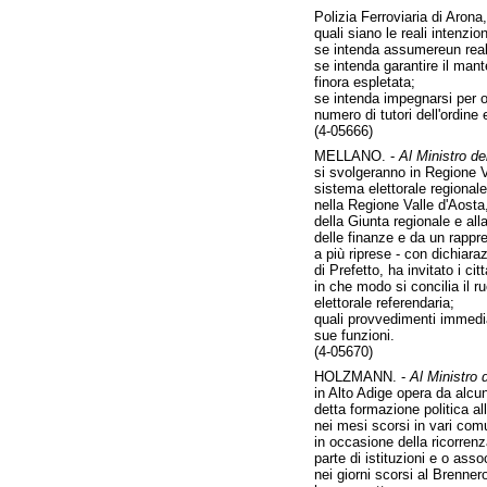
Polizia Ferroviaria di Arona
quali siano le reali intenzi
se intenda assumereun reale 
se intenda garantire il mante
finora espletata;
se intenda impegnarsi per o
numero di tutori dell'ordine 
(4-05666)
MELLANO. -
Al Ministro del
si svolgeranno in Regione Va
sistema elettorale regional
nella Regione Valle d'Aosta,
della Giunta regionale e al
delle finanze e da un rappre
a più riprese - con dichiara
di Prefetto, ha invitato i c
in che modo si concilia il ru
elettorale referendaria;
quali provvedimenti immedia
sue funzioni.
(4-05670)
HOLZMANN. -
Al Ministro d
in Alto Adige opera da alcu
detta formazione politica all
nei mesi scorsi in vari comun
in occasione della ricorren
parte di istituzioni e o asso
nei giorni scorsi al Brennero