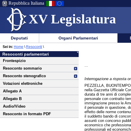
Repubblica Italiana
XV Legislatura
Menu
Vai
Menu
Vai
Deputati
Organi Parlamentari
al
al
di
di
Vai
Menu
menu
Sei in:
Home
\
Resoconti
\
ausilio
navigazione
al
di
di
Resoconti parlamentari
alla
principale
contenuto
navigazione
sezione
Frontespizio
navigazione
principale
...
Resoconto sommario
Resoconto stenografico
Interrogazione a risposta or
Votazioni elettroniche
PEZZELLA, BUONTEMPO 
nella
Gazzetta Ufficiale
Conc
Allegato A
durata di tre anni di compl
personale con contratto tem
Allegato B
immigrazione presso le Ammi
Audio/Video
il personale in questione, d
effetto delle norme contenut
Resoconto in formato PDF
il suddetto bando di concor
assunti con concorso pubblic
economico che professionale
professionali ed economiche 