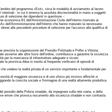
'ambito del programma «Exit», circa le modalità di avviamento al lavoro
ri interinali - in cui è emersa la assoluta discrezionalità in mano a soggetti
re di selezione dei dipendenti in questione -:
one economica B1 dell'Amministrazione Civile dell'Interno riservato ai
rea «A» dell'Amministrazione dell'Interno che hanno maturato la necessaria
idonei alle precedenti procedure di selezione per l'accesso alla qualifica di
be prevista la soppressione del Presidio Polstrada e Polfer a Vittoria;
dale assieme alle altre forze dell'ordine, contribuisce a garantire la sicurezza
alità per la mancanza di infrastrutture adeguate e sicure;
le la provincia iblea in merito al frequente verificarsi di episodi di
no che vedano la realtà privata di un servizio importante e fondamentale per
 necessità di maggiore sicurezza e di uno sforzo più incisivo affinché si
giando la crescita sociale e l'immagine di una realtà altamente produttiva
el presidio della Polizia stradale, da impegnare sulla rete viaria, e della
 grave errore che provoca nocumento alla sicurezza stradale e non contrasta