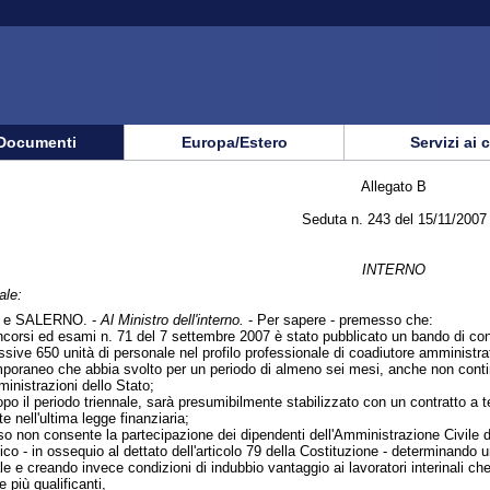
Documenti
Europa/Estero
Servizi ai 
Allegato B
Seduta n. 243 del 15/11/2007
INTERNO
ale:
e SALERNO. -
Al Ministro dell'interno.
- Per sapere - premesso che:
orsi ed esami n. 71 del 7 settembre 2007 è stato pubblicato un bando di conc
essive 650 unità di personale nel profilo professionale di coadiutore amministr
poraneo che abbia svolto per un periodo di almeno sei mesi, anche non continua
nistrazioni dello Stato;
opo il periodo triennale, sarà presumibilmente stabilizzato con un contratto a t
e nell'ultima legge finanziaria;
so non consente la partecipazione dei dipendenti dell'Amministrazione Civile de
o - in ossequio al dettato dell'articolo 79 della Costituzione - determinando un
 e creando invece condizioni di indubbio vantaggio ai lavoratori interinali ch
più qualificanti,