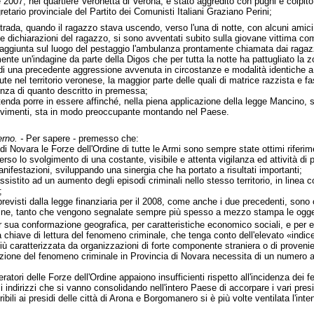
2007, nel quartiere Veronetta di Verona, è stato aggredito con pugni e colpito 
tario provinciale del Partito dei Comunisti Italiani Graziano Perini;
trada, quando il ragazzo stava uscendo, verso l'una di notte, con alcuni amici
le dichiarazioni del ragazzo, si sono avventati subito sulla giovane vittima c
aggiunta sul luogo del pestaggio l'ambulanza prontamente chiamata dai ragaz
nte un'indagine da parte della Digos che per tutta la notte ha pattugliato la z
 di una precedente aggressione avvenuta in circostanze e modalità identiche a 
te nel territorio veronese, la maggior parte delle quali di matrice razzista e f
enza di quanto descritto in premessa;
 intenda porre in essere affinché, nella piena applicazione della legge Mancino, 
ovimenti, sta in modo preoccupante montando nel Paese.
erno. -
Per sapere - premesso che:
a di Novara le Forze dell'Ordine di tutte le Armi sono sempre state ottimi riferi
raverso lo svolgimento di una costante, visibile e attenta vigilanza ed attività 
manifestazioni, sviluppando una sinergia che ha portato a risultati importanti;
ssistito ad un aumento degli episodi criminali nello stesso territorio, in linea c
;
revisti dalla legge finanziaria per il 2008, come anche i due precedenti, sono
rdine, tanto che vengono segnalate sempre più spesso a mezzo stampa le oggettiv
per sua conformazione geografica, per caratteristiche economico sociali, e per 
ta chiave di lettura del fenomeno criminale, che tenga conto dell'elevato «ind
più caratterizzata da organizzazioni di forte componente straniera o di proven
azione del fenomeno criminale in Provincia di Novara necessita di un numero a
ratori delle Forze dell'Ordine appaiono insufficienti rispetto all'incidenza dei 
i indirizzi che si vanno consolidando nell'intero Paese di accorpare i vari presid
eribili ai presidi delle città di Arona e Borgomanero si è più volte ventilata l'in