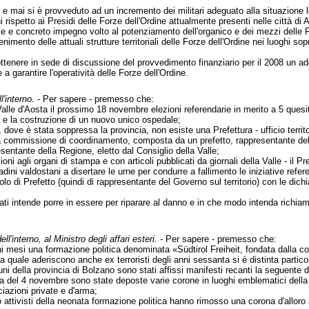
, e mai si è provveduto ad un incremento dei militari adeguato alla situazione l
oni rispetto ai Presidi delle Forze dell'Ordine attualmente presenti nelle città 
e concreto impegno volto al potenziamento dell'organico e dei mezzi delle Forze
nimento delle attuali strutture territoriali delle Forze dell'Ordine nei luoghi sopra
ttenere in sede di discussione del provvedimento finanziario per il 2008 un a
e a garantire l'operatività delle Forze dell'Ordine.
l'interno. -
Per sapere - premesso che:
lle d'Aosta il prossimo 18 novembre elezioni referendarie in merito a 5 quesiti
e e la costruzione di un nuovo unico ospedale;
 dove è stata soppressa la provincia, non esiste una Prefettura - ufficio territ
la commissione di coordinamento, composta da un prefetto, rappresentante del M
sentante della Regione, eletto dal Consiglio della Valle;
zioni agli organi di stampa e con articoli pubblicati da giornali della Valle - i
ittadini valdostani a disertare le urne per condurre a fallimento le iniziative re
olo di Prefetto (quindi di rappresentante del Governo sul territorio) con le dich
ti intende porre in essere per riparare al danno e in che modo intenda richiama
ell'interno, al Ministro degli affari esteri. -
Per sapere - premesso che:
ni mesi una formazione politica denominata «Südtirol Freiheit, fondata dalla co
a quale aderiscono anche ex terroristi degli anni sessanta si è distinta particol
i della provincia di Bolzano sono stati affissi manifesti recanti la seguente dic
za del 4 novembre sono state deposte varie corone in luoghi emblematici della
ciazioni private e d'arma;
 attivisti della neonata formazione politica hanno rimosso una corona d'alloro al