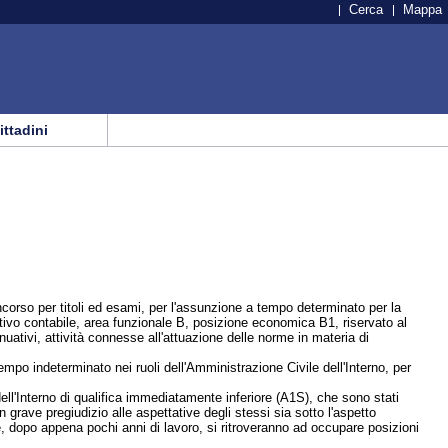
Cerca
Mappa
cittadini
orso per titoli ed esami, per l'assunzione a tempo determinato per la
ativo contabile, area funzionale B, posizione economica B1, riservato al
tivi, attività connesse all'attuazione delle norme in materia di
empo indeterminato nei ruoli dell'Amministrazione Civile dell'Interno, per
ll'Interno di qualifica immediatamente inferiore (A1S), che sono stati
 grave pregiudizio alle aspettative degli stessi sia sotto l'aspetto
e, dopo appena pochi anni di lavoro, si ritroveranno ad occupare posizioni