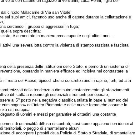
al volto con catene un ragazzo di vent'anni, Luca Perini, figlio del
 dal circolo Malacarne di Via san Vitale;
ome sui suoi amici, facendo uso anche di catene durante la colluttazione e
zi;
ona cercando il gruppo di aggressori in fuga;
quella sopra descritta;
ascista, è aumentato in maniera preoccupante negli ultimi anni -:
si attivi una severa lotta contro la violenza di stampo razzista e fascista
menti della presenza delle Istituzioni dello Stato, e perno di un sistema di
di prevenzione, operando in maniera efficace ed incisiva nel contrastare la
on il resto del Paese, episodi che si concretizzano in rapine, furti, ed altri
 caratterizzati dalla tendenza a diminuire costantemente gli stanziamenti
e difficoltà a reperire gli essenziali strumenti per operare;
o
essere al 5
posto nella negativa classifica stilata in base al numero dei
ice criminogeno» dell'intero Piemonte e delle nuove forme che assume la
ienza est europea;
deguato di uomini e mezzi per garantire ai cittadini una costante
fenomeni di criminalità diffusa riscontrati, così come appaiono non idonei al
i territoriali, o peggio di smantellarne alcuni;
tenzione di accorpare i presidi della Polizia di Stato o Stradale, di smantellare