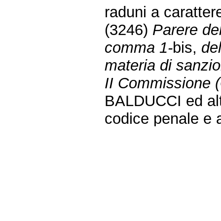
raduni a caratter
(3246)
Parere del
comma 1-
bis,
de
materia di sanzion
II Commissione (G
BALDUCCI ed altri
codice penale e a
procedura penale,
sentenze penali s
disciplina del re
Commissione
.
IX Commissione (