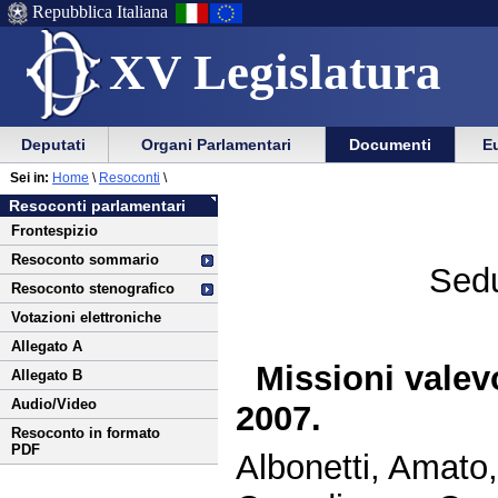
Repubblica Italiana
XV Legislatura
Menu
Vai
Menu
Vai
Deputati
Organi Parlamentari
Documenti
Eu
al
al
di
di
Vai
Menu
menu
Sei in:
Home
\
Resoconti
\
ausilio
navigazione
al
di
di
Resoconti parlamentari
alla
principale
contenuto
navigazione
sezione
Frontespizio
navigazione
principale
Resoconto sommario
Sedu
Resoconto stenografico
Votazioni elettroniche
Allegato A
Missioni valev
Allegato B
Audio/Video
2007.
Resoconto in formato
PDF
Albonetti, Amato,