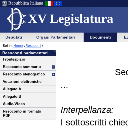
Repubblica Italiana
XV Legislatura
Menu
Vai
Menu
Vai
Deputati
Organi Parlamentari
Documenti
Eu
al
al
di
di
Vai
Menu
menu
Sei in:
Home
\
Resoconti
\
ausilio
navigazione
al
di
di
Resoconti parlamentari
alla
principale
contenuto
navigazione
sezione
Frontespizio
navigazione
principale
Resoconto sommario
Sed
Resoconto stenografico
Votazioni elettroniche
...
Allegato A
Allegato B
Audio/Video
Interpellanza:
Resoconto in formato
PDF
I sottoscritti chie