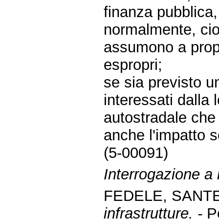
finanza pubblica,
normalmente, cioè
assumono a propr
espropri;
se sia previsto un
interessati dalla
autostradale che c
anche l'impatto s
(5-00091)
Interrogazione a r
FEDELE, SANTEL
infrastrutture. -
Pe