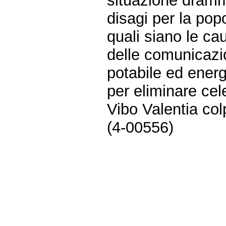
situazione dramm
disagi per la pop
quali siano le cau
delle comunicazio
potabile ed energ
per eliminare cel
Vibo Valentia col
(4-00556)
Fine
Vai
al
contenuto
menu
di
navigazione
principale