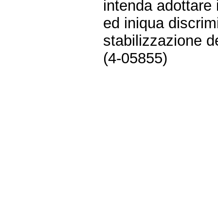
intenda adottare 
ed iniqua discri
stabilizzazione de
(4-05855)
Fine
Vai
al
contenuto
menu
di
navigazione
principale