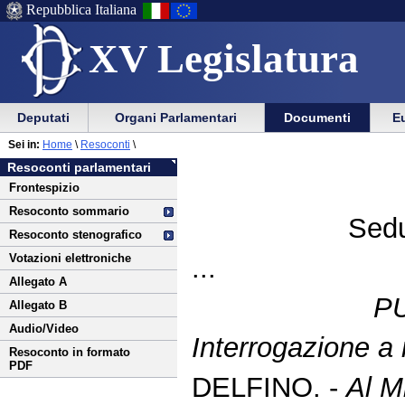
Repubblica Italiana
XV Legislatura
Menu
Vai
Menu
Vai
Deputati
Organi Parlamentari
Documenti
Eu
al
al
di
di
Vai
Menu
menu
Sei in:
Home
\
Resoconti
\
ausilio
navigazione
al
di
di
Resoconti parlamentari
alla
principale
contenuto
navigazione
sezione
Frontespizio
navigazione
principale
Resoconto sommario
Sedu
Resoconto stenografico
Votazioni elettroniche
...
Allegato A
P
Allegato B
Audio/Video
Interrogazione a r
Resoconto in formato
PDF
DELFINO. -
Al Mi