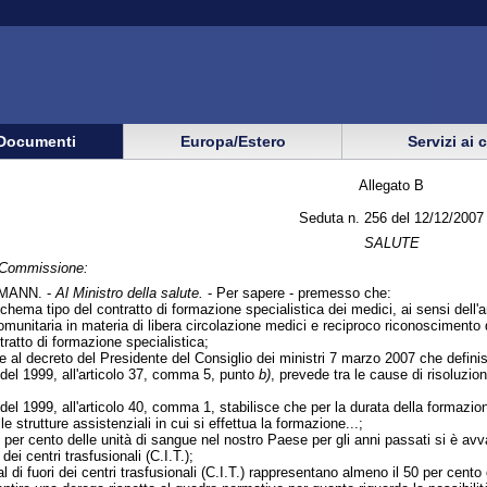
Documenti
Europa/Estero
Servizi ai 
Allegato B
Seduta n. 256 del 12/12/2007
SALUTE
n Commissione:
MANN. -
Al Ministro della salute.
- Per sapere - premesso che:
schema tipo del contratto di formazione specialistica dei medici, ai sensi dell
munitaria in materia di libera circolazione medici e reciproco riconoscimento dei
tratto di formazione specialistica;
e al decreto del Presidente del Consiglio dei ministri 7 marzo 2007 che defini
8 del 1999, all'articolo 37, comma 5, punto
b)
, prevede tra le cause di risoluzion
 del 1999, all'articolo 40, comma 1, stabilisce che per la durata della formazione
le strutture assistenziali in cui si effettua la formazione...;
80 per cento delle unità di sangue nel nostro Paese per gli anni passati si è av
dei centri trasfusionali (C.I.T.);
l di fuori dei centri trasfusionali (C.I.T.) rappresentano almeno il 50 per cento