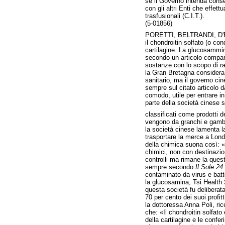
se il Governo intenda conse
con gli altri Enti che effet
trasfusionali (C.I.T.).
(5-01856)
PORETTI, BELTRANDI, D'
il chondroitin solfato (o co
cartilagine. La glucosammina
secondo un articolo compa
sostanze con lo scopo di ra
la Gran Bretagna considera i
sanitario, ma il governo cin
sempre sul citato articolo 
comodo, utile per entrare in
parte della società cinese 
classificati come prodotti 
vengono da granchi e gambe
la società cinese lamenta l
trasportare la merce a Londr
della chimica suona così: «c
chimici, non con destinazion
controlli ma rimane la quest
sempre secondo
Il Sole 24
contaminato da virus e batte
la glucosamina, Tsi Health
questa società fu deliberata
70 per cento dei suoi profit
la dottoressa Anna Poli, ric
che: «Il chondroitin solfato
della cartilagine e le confe