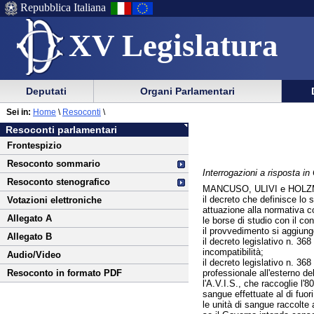
Repubblica Italiana
XV Legislatura
Menu
Vai
Menu
Vai
Deputati
Organi Parlamentari
al
al
di
di
Vai
Menu
menu
Sei in:
Home
\
Resoconti
\
ausilio
navigazione
al
di
di
Resoconti parlamentari
alla
principale
contenuto
navigazione
sezione
Frontespizio
navigazione
principale
Resoconto sommario
Interrogazioni a risposta i
Resoconto stenografico
MANCUSO, ULIVI e HOLZ
il decreto che definisce lo 
Votazioni elettroniche
attuazione alla normativa co
Allegato A
le borse di studio con il con
il provvedimento si aggiung
Allegato B
il decreto legislativo n. 36
incompatibilità;
Audio/Video
il decreto legislativo n. 368
professionale all'esterno del
Resoconto in formato PDF
l'A.V.I.S., che raccoglie l'
sangue effettuate al di fuori 
le unità di sangue raccolte a