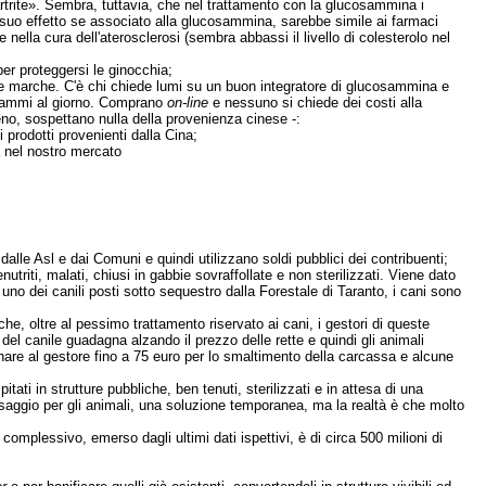
artrite». Sembra, tuttavia, che nel trattamento con la glucosammina i
 il suo effetto se associato alla glucosammina, sarebbe simile ai farmaci
nella cura dell'aterosclerosi (sembra abbassi il livello di colesterolo nel
per proteggersi le ginocchia;
e e marche. C'è chi chiede lumi su un buon integratore di glucosammina e
igrammi al giorno. Comprano
on-line
e nessuno si chiede dei costi alla
o, sospettano nulla della provenienza cinese -:
 prodotti provenienti dalla Cina;
ià nel nostro mercato
dalle Asl e dai Comuni e quindi utilizzano soldi pubblici dei contribuenti;
enutriti, malati, chiusi in gabbie sovraffollate e non sterilizzati. Viene dato
no dei canili posti sotto sequestro dalla Forestale di Taranto, i cani sono
e, oltre al pessimo trattamento riservato ai cani, i gestori di queste
re del canile guadagna alzando il prezzo delle rette e quindi gli animali
nare al gestore fino a 75 euro per lo smaltimento della carcassa e alcune
ti in strutture pubbliche, ben tenuti, sterilizzati e in attesa di una
saggio per gli animali, una soluzione temporanea, ma la realtà è che molto
i complessivo, emerso dagli ultimi dati ispettivi, è di circa 500 milioni di