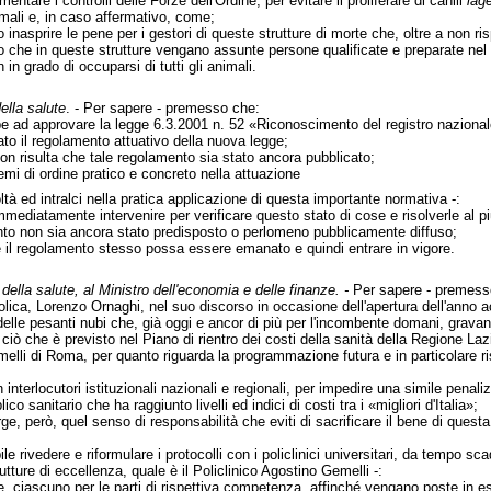
ntare i controlli delle Forze dell'Ordine, per evitare il proliferare di canili
lag
imali e, in caso affermativo, come;
nasprire le pene per i gestori di queste strutture di morte che, oltre a non rispe
 che in queste strutture vengano assunte persone qualificate e preparate nel tr
in grado di occuparsi di tutti gli animali.
ella salute
. - Per sapere - premesso che:
ad approvare la legge 6.3.2001 n. 52 «Riconoscimento del registro nazionale d
to il regolamento attuativo della nuova legge;
non risulta che tale regolamento sia stato ancora pubblicato;
emi di ordine pratico e concreto nella attuazione
ltà ed intralci nella pratica applicazione di questa importante normativa -:
mmediatamente intervenire per verificare questo stato di cose e risolverle al pi
ento non sia ancora stato predisposto o perlomeno pubblicamente diffuso;
he il regolamento stesso possa essere emanato e quindi entrare in vigore.
 della salute, al Ministro dell'economia e delle finanze. -
Per sapere - premess
Cattolica, Lorenzo Ornaghi, nel suo discorso in occasione dell'apertura dell'a
elle pesanti nubi che, già oggi e ancor di più per l'incombente domani, gravan
ciò che è previsto nel Piano di rientro dei costi della sanità della Regione La
melli di Roma, per quanto riguarda la programmazione futura e in particolare ri
 interlocutori istituzionali nazionali e regionali, per impedire una simile penali
ico sanitario che ha raggiunto livelli ed indici di costi tra i «migliori d'Italia»;
ge, però, quel senso di responsabilità che eviti di sacrificare il bene di quest
ile rivedere e riformulare i protocolli con i policlinici universitari, da temp
trutture di eccellenza, quale è il Policlinico Agostino Gemelli -:
e, ciascuno per le parti di rispettiva competenza, affinché vengano poste in es