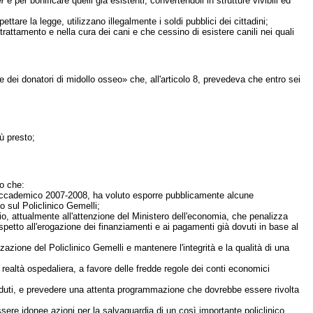
er
e per bonificare quelli già esistenti, convertendoli in strutture vivibili ed
ttare la legge, utilizzano illegalmente i soldi pubblici dei cittadini;
attamento e nella cura dei cani e che cessino di esistere canili nei quali
ei donatori di midollo osseo» che, all'articolo 8, prevedeva che entro sei
ù presto;
o che:
nno accademico 2007-2008, ha voluto esporre pubblicamente alcune
o sul Policlinico Gemelli;
zio, attualmente all'attenzione del Ministero dell'economia, che penalizza
spetto all'erogazione dei finanziamenti e ai pagamenti già dovuti in base al
zzazione del Policlinico Gemelli e mantenere l'integrità e la qualità di una
a realtà ospedaliera, a favore delle fredde regole dei conti economici
o scaduti, e prevedere una attenta programmazione che dovrebbe essere rivolta
sere idonee azioni per la salvaguardia di un così importante policlinico