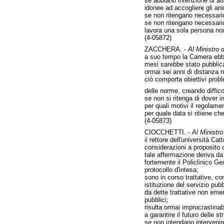
se abbiano intenzione di aume
idonee ad accogliere gli an
se non ritengano necessario i
se non ritengano necessario
lavora una sola persona non 
(4-05872)
ZACCHERA. -
Al Ministro d
a suo tempo la Camera ebbe 
mesi sarebbe stato pubblica
ormai sei anni di distanza 
ciò comporta obiettivi probl
delle norme, creando diffico
se non si ritenga di dover i
per quali motivi il regolam
per quale data si ritiene c
(4-05873)
CIOCCHETTI. -
Al Ministro
il rettore dell'università 
considerazioni a proposito d
tale affermazione deriva da 
fortemente il Policlinico Ge
protocollo d'intesa;
sono in corso trattative, con
istituzione del servizio pubbl
da dette trattative non emer
pubblici;
risulta ormai improcrastinab
a garantire il futuro delle s
se non intendano intervenir