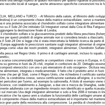
ntire una deroga rispetto al quadro normativo per quanto riguarda la possibilit
tuano raccolte locali di sangue, anche attraverso specifiche convenzioni tra le 
ELIA, MELLANO e TURCO. -
Al Ministro della salute, al Ministro dello svilu
ndroitina) è un componente chiave della matrice extracellulare, serve a mantenere
 è una proteina associata al chondroitin solfato come integratore alimentare e
rso su
Il Sole 24 Ore
intitolato Gli Integratori venuti dalla Cina di Rita Fatigu
ggiungere la destinazione finale di Londra;
l chondroitin solfato e la glucosammina prodotti della filiera peschiera (fishe
ese per questi prodotti di origine animale non si considera tenuto a rilasciarlo;
da
Il Sole 24 Ore
si legge che è stata intercettata la febbrile ricerca da parte d
 Europa aggirando le prescrizioni sanitarie sugli integratori alimentari di origin
spiega come «due dei nostri prodotti, integratori alimentari, Chondroitin Sul
della pesca nel Regno Unito. Il primo è di cartilagini animali, incluso lo squa
retti»;
a scarsa concorrenzialità rispetto ai
competitors
cinesi e cerca in Europa, in 
a su gomma in fusti da 25 chili, impilati in confezioni da 20. Dettaglio essenzia
omposti eterociclici con uno o più eteroatomi di solo ossigeno». Dicitura neutra
e alimentare, integrata o medicamentale. Il fatto che il prodotto arrivi in fusti
ione che per gli Stati, come il Regno Unito, che richiedono il certificato sanit
 Ore
, la condroitina cinese, senza certificazione sanitaria all'origine, è a rischi
ri pericolosi per l'uomo, ad esempio la salmonella. A titolo di esempio viene ri
 Science, con stabilimento a Jiangyian, a due ore e mezza da Shanghai, sede 
mente adulterata con un ingrediente rimasto non identificato e quella ricavata d
ti sul mercato Usa degli integratori alimentari e solo a fine 2006 è tornata in
ercatrice che ha speso anni a studiare la funzionalità delle cartilagini umane a
 è componente chiave della matrice extracellulare ed è importante nel mantenere
risce gran parte della resistenza alla compressione. La perdita di chondroitin so