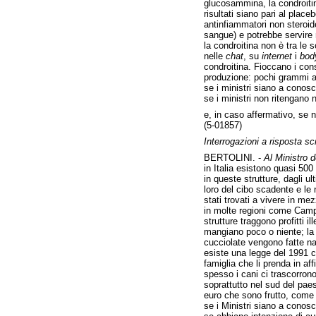
glucosammina, la condroitin
risultati siano pari al plac
antinfiammatori non steroide
sangue) e potrebbe servire n
la condroitina non è tra le 
nelle
chat
, su
internet
i
bod
condroitina. Fioccano i con
produzione: pochi grammi a
se i ministri siano a conosc
se i ministri non ritengano 
e, in caso affermativo, se no
(5-01857)
Interrogazioni a risposta scr
BERTOLINI. -
Al Ministro de
in Italia esistono quasi 500
in queste strutture, dagli ul
loro del cibo scadente e le
stati trovati a vivere in me
in molte regioni come Campa
strutture traggono profitti i
mangiano poco o niente; la 
cucciolate vengono fatte n
esiste una legge del 1991 ch
famiglia che li prenda in a
spesso i cani ci trascorrono 
soprattutto nel sud del paes
euro che sono frutto, come a
se i Ministri siano a conosc