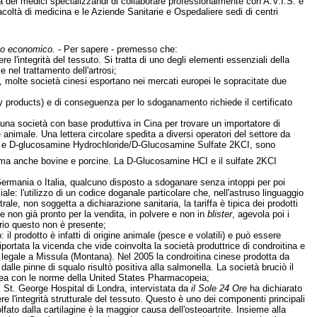
à dei medici specializzandi di collaborare professionalmente con A.V.I.S. e
facoltà di medicina e le Aziende Sanitarie e Ospedaliere sedi di centri
ppo economico.
- Per sapere - premesso che:
 l'integrità del tessuto. Si tratta di uno degli elementi essenziali della
 nel trattamento dell'artrosi;
so, molte società cinesi esportano nei mercati europei le sopracitate due
ry products) e di conseguenza per lo sdoganamento richiede il certificato
i una società con base produttiva in Cina per trovare un importatore di
e animale. Una lettera circolare spedita a diversi operatori del settore da
fate e D-glucosamine Hydrochloride/D-Glucosamine Sulfate 2KCI, sono
lo, ma anche bovine e porcine. La D-Glucosamine HCI e il sulfate 2KCI
Germania o Italia, qualcuno disposto a sdoganare senza intoppi per poi
le: l'utilizzo di un codice doganale particolare che, nell'astruso linguaggio
le, non soggetta a dichiarazione sanitaria, la tariffa è tipica dei prodotti
 e non già pronto per la vendita, in polvere e non in
blister
, agevola poi i
ario questo non è presente;
o: il prodotto è infatti di origine animale (pesce e volatili) e può essere
portata la vicenda che vide coinvolta la società produttrice di condroitina e
legale a Missula (Montana). Nel 2005 la condroitina cinese prodotta da
alle pinne di squalo risultò positiva alla salmonella. La società bruciò il
 linea con le norme della United States Pharmacopeia;
l St. George Hospital di Londra, intervistata da
il Sole 24 Ore
ha dichiarato
 l'integrità strutturale del tessuto. Questo è uno dei componenti principali
lfato dalla cartilagine è la maggior causa dell'osteoartrite. Insieme alla