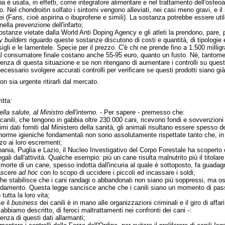
a è usata, in effetti, come integratore alimentare e nel trattamento dell'osteo
ebo. Nel chondroitin solfato i sintomi vengono alleviati, nei casi meno gravi, e
i (Fans, cioè aspirina o ibuprofene e simili). La sostanza potrebbe essere utile 
ella prevenzione dell'infarto;
sostanze vietate dalla World Anti Doping Agency e gli atleti la prendono, pare, 
y builders
riguardo queste sostanze discutono di costi e quantità, di tipologi
sigli e le lamentele. Specie per il prezzo. C'è chi ne prende fino a 1.500 mill
l consumatore finale costano anche 55-95 euro, quanto un fusto. Né, tantomen
enza di questa situazione e se non ritengano di aumentare i controlli su questi
necessario svolgere accurati controlli per verificare se questi prodotti siano g
n sia urgente ritirarli dal mercato.
itta:
lla salute, al Ministro dell'interno. -
Per sapere - premesso che:
 canili, che tengono in gabbia oltre 230.000 cani, ricevono fondi e sovvenzioni 
timi dati forniti dal Ministero della sanità, gli animali risultano essere spesso d
 norme igieniche fondamentali non sono assolutamente rispettate tanto che, in u
zzo ai loro escrementi;
nia, Puglia e Lazio, il Nucleo Investigativo del Corpo Forestale ha scoperto ch
llegali dall'attività. Qualche esempio: più un cane risulta malnutrito più il titola
morte di un cane, spesso indotta dall'incuria al quale è sottoposto, fa guadag
ascere
ad hoc
con lo scopo di uccidere i piccoli ed incassare i soldi;
e stabilisce che i cani randagi o abbandonati non siano più soppressi, ma ospita
ffidamento. Questa legge sancisce anche che i canili siano un momento di pas
tutta la loro vita;
e il
business
dei canili è in mano alle organizzazioni criminali e il giro di affar
bbiamo descritto, di feroci maltrattamenti nei confronti dei cani -:
enza di questi dati allarmanti;