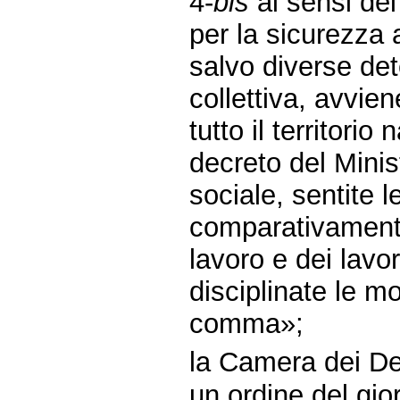
4-
bis
ai sensi del
per la sicurezza a
salvo diverse det
collettiva, avvie
tutto il territori
decreto del Minis
sociale, sentite 
comparativamente
lavoro e dei lavo
disciplinate le m
comma»;
la Camera dei Dep
un ordine del gio