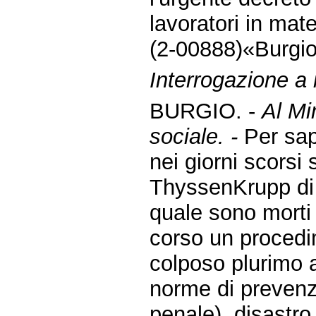
lavoratori in mate
(2-00888)«Burgio
Interrogazione a
BURGIO. -
Al Mi
sociale. -
Per sap
nei giorni scorsi 
ThyssenKrupp di T
quale sono morti 
corso un procedi
colposo plurimo a
norme di prevenzi
penale), disastro