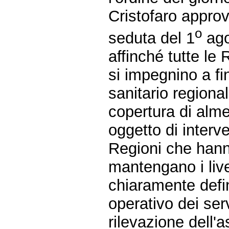
Cristofaro approv
o
seduta del 1
ago
affinché tutte le
si impegnino a fi
sanitario regiona
copertura di almen
oggetto di interv
Regioni che hanno
mantengano i livel
chiaramente defin
operativo dei ser
rilevazione dell'