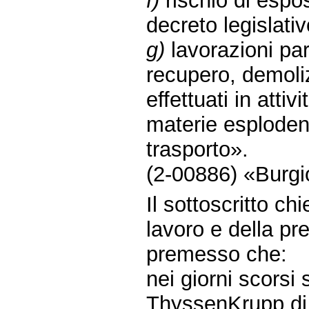
f)
rischio di espos
decreto legislati
g)
lavorazioni par
recupero, demoli
effettuati in att
materie esplodent
trasporto».
(2-00886) «Burgi
Il sottoscritto chi
lavoro e della pr
premesso che:
nei giorni scorsi 
ThyssenKrupp di T