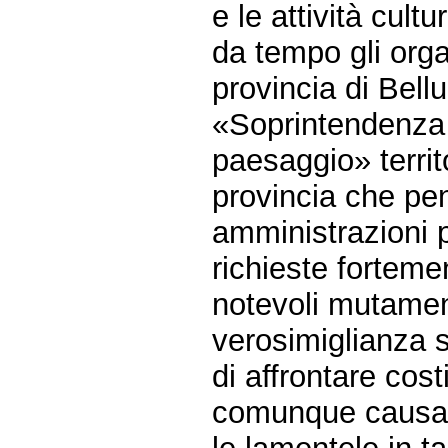
e le attività cult
da tempo gli organ
provincia di Bell
«Soprintendenza pe
paesaggio» terri
provincia che pen
amministrazioni p
richieste forteme
notevoli mutamen
verosimiglianza s
di affrontare cos
comunque causa di