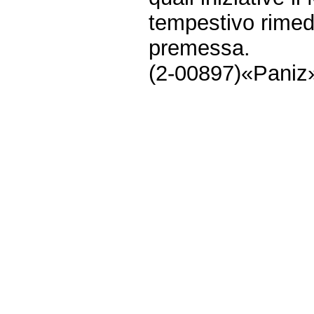
tempestivo rimed
premessa.
(2-00897)«Paniz
Fine
Vai
al
contenuto
menu
di
navigazione
principale