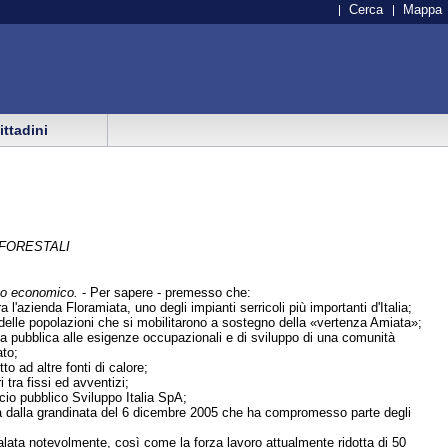
Cerca
Mappa
cittadini
 FORESTALI
uppo economico.
- Per sapere - premesso che:
 l'azienda Floramiata, uno degli impianti serricoli più importanti d'Italia;
ri e delle popolazioni che si mobilitarono a sostegno della «vertenza Amiata»;
osta pubblica alle esigenze occupazionali e di sviluppo di una comunità
ato;
to ad altre fonti di calore;
 tra fissi ed avventizi;
ocio pubblico Sviluppo Italia SpA;
ata dalla grandinata del 6 dicembre 2005 che ha compromesso parte degli
calata notevolmente, così come la forza lavoro attualmente ridotta di 50