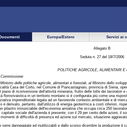
Documenti
Europa/Estero
Servizi ai 
Allegato B
Seduta n. 27 del 18/7/2006
POLITICHE AGRICOLE, ALIMENTARI E
in Commissione:
 Ministro delle politiche agricole, alimentari e forestali, al Ministro dello svil
 località Casa del Corto, nel Comune di Piancastagnaio, provincia di Siena, opera
al piano di riconversione dell'attività mineraria, frutto delle lotte dei lavorato
ità florovivaistica in un territorio montano si è configurata più come una risp
iziativa imprenditoriale legata ad un favorevole contesto ambientale e di merc
 è derivato, pertanto, dall'utilizzo di energia geotermica a costi inferiori, rispet
n pilastro irrinunciabile dell'economia amiatina che occupa circa 250 lavoratori
l capitale sociale dell'azienda è presente, con il 29 per cento delle azioni, il s
ti momenti di difficoltà di presenza ed azione sul mercato, situazione aggrav
e serre danneggiate ed inutilizzabili e dallo scorso dicembre la produzione è 