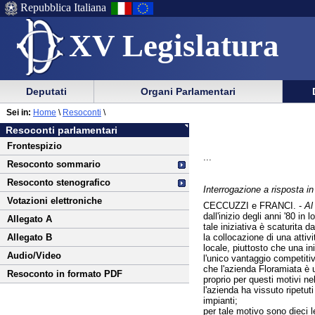
Repubblica Italiana
XV Legislatura
Menu
Vai
Menu
Vai
Deputati
Organi Parlamentari
al
al
di
di
Vai
Menu
menu
Sei in:
Home
\
Resoconti
\
ausilio
navigazione
al
di
di
Resoconti parlamentari
alla
principale
contenuto
navigazione
sezione
Frontespizio
navigazione
principale
...
Resoconto sommario
Resoconto stenografico
Interrogazione a risposta 
Votazioni elettroniche
CECCUZZI e FRANCI. -
Al
dall'inizio degli anni '80 in
Allegato A
tale iniziativa è scaturita d
la collocazione di una attiv
Allegato B
locale, piuttosto che una in
Audio/Video
l'unico vantaggio competitivo
che l'azienda Floramiata è u
Resoconto in formato PDF
proprio per questi motivi ne
l'azienda ha vissuto ripetu
impianti;
per tale motivo sono dieci l