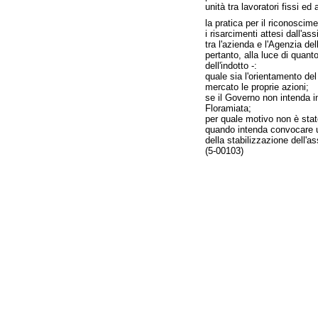
unità tra lavoratori fissi ed 
la pratica per il riconoscime
i risarcimenti attesi dall'a
tra l'azienda e l'Agenzia del
pertanto, alla luce di quant
dell'indotto -:
quale sia l'orientamento del
mercato le proprie azioni;
se il Governo non intenda in
Floramiata;
per quale motivo non è stato
quando intenda convocare un 
della stabilizzazione dell'as
(5-00103)
Fine
Vai
al
contenuto
menu
di
navigazione
principale