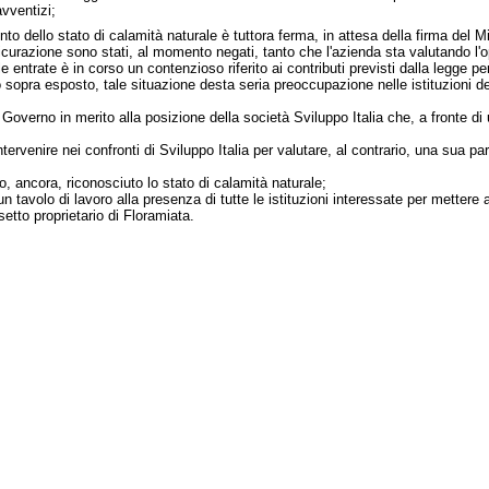
avventizi;
nto dello stato di calamità naturale è tuttora ferma, in attesa della firma del Mi
ssicurazione sono stati, al momento negati, tanto che l'azienda sta valutando l'o
le entrate è in corso un contenzioso riferito ai contributi previsti dalla legge pe
o sopra esposto, tale situazione desta seria preoccupazione nelle istituzioni del 
 Governo in merito alla posizione della società Sviluppo Italia che, a fronte di u
tervenire nei confronti di Sviluppo Italia per valutare, al contrario, una sua pa
, ancora, riconosciuto lo stato di calamità naturale;
tavolo di lavoro alla presenza di tutte le istituzioni interessate per mettere a
setto proprietario di Floramiata.