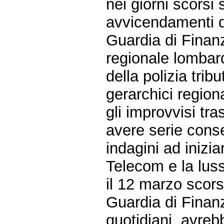
nei giorni scorsi 
avvicendamenti di
Guardia di Finan
regionale lombard
della polizia tribu
gerarchici regiona
gli improvvisi tr
avere serie conse
indagini ad inizi
Telecom e la lus
il 12 marzo scor
Guardia di Finan
quotidiani, avreb