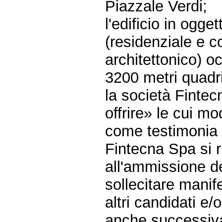
Piazzale Verdi;
l'edificio in ogge
(residenziale e c
architettonico) o
3200 metri quadri
la società Fintec
offrire» le cui m
come testimonia 
Fintecna Spa si r
all'ammissione de
sollecitare manif
altri candidati e/o
anche successiva