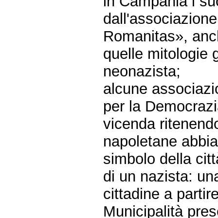
in Campania i su
dall'associazion
Romanitas», anch
quelle mitologie 
neonazista;
alcune associazi
per la Democrazi
vicenda ritenendo
napoletane abbia
simbolo della cit
di un nazista: una
cittadine a partir
Municipalità pres