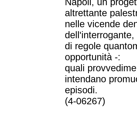
Napoli, un proget
altrettante palest
nelle vicende de
dell'interrogante
di regole quanto
opportunità -:
quali provvedime
intendano promuove
episodi.
(4-06267)
Fine
Vai
al
contenuto
menu