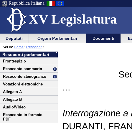
Repubblica Italiana
XV Legislatura
Menu
Vai
Menu
Vai
Deputati
Organi Parlamentari
Documenti
Eu
al
al
di
di
Vai
Menu
menu
Sei in:
Home
\
Resoconti
\
ausilio
navigazione
al
di
di
Resoconti parlamentari
alla
principale
contenuto
navigazione
sezione
Frontespizio
navigazione
principale
Resoconto sommario
Sed
Resoconto stenografico
Votazioni elettroniche
...
Allegato A
Allegato B
Audio/Video
Interrogazione a
Resoconto in formato
PDF
DURANTI, FRA