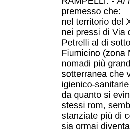
RAMPELLI. -
Al 
premesso che:
nel territorio de
nei pressi di Via
Petrelli al di sot
Fiumicino (zona 
nomadi più grandi
sotterranea che vi
igienico-sanitari
da quanto si evinc
stessi rom, semb
stanziate più di 
sia ormai diventat