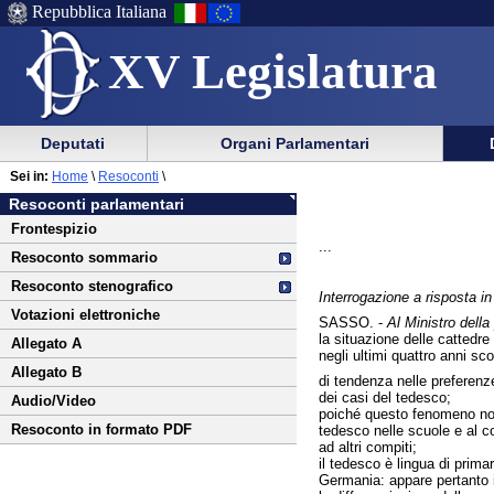
Repubblica Italiana
XV Legislatura
Menu
Vai
Menu
Vai
Deputati
Organi Parlamentari
al
al
di
di
Vai
Menu
menu
Sei in:
Home
\
Resoconti
\
ausilio
navigazione
al
di
di
Resoconti parlamentari
alla
principale
contenuto
navigazione
sezione
Frontespizio
navigazione
principale
...
Resoconto sommario
Resoconto stenografico
Interrogazione a risposta 
Votazioni elettroniche
SASSO. -
Al Ministro della
la situazione delle cattedre 
Allegato A
negli ultimi quattro anni sco
Allegato B
di tendenza nelle preferenze
dei casi del tedesco;
Audio/Video
poiché questo fenomeno non è
Resoconto in formato PDF
tedesco nelle scuole e al c
ad altri compiti;
il tedesco è lingua di prima
Germania: appare pertanto i