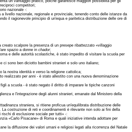
enta un vantaggio pratico, poiché garantisce maggiori possibilità per gli
 reciproci competitori;
orio nazionale -:
a a livello nazionale, regionale e provinciale, tenendo conto delle istanze da
do il ragionevole principio di un'equa e paritetica distribuzione delle ore di
a creato scalpore la presenza di un presepe ribattezzato «villaggio
fare spazio a donne in
chador
;
ma e delle autorità scolastiche, è stato impedito di visitare la scuola per
e ci sono ben diciotto bambini stranieri e solo uno italiano;
o la nostra identità e verso la religione cattolica;
tato realizzato per anni - è stato allestito con una nuova denominazione
 a scuola - è stato negato il diritto di imparare le tipiche canzoni
lienza e l'integrazione degli alunni stranieri, emanate dal Ministero della
adinanza straniera, si ritiene proficua un'equilibrata distribuzione delle
). La costruzione di reti e coordinamenti è rilevante non solo ai fini della
rischi di esclusione sociale per tutti» -:
fanzia «Carlo Pisacane» di Roma e quali iniziative intenda adottare per
ne la diffusione dei valori umani e religiosi legati alla ricorrenza del Natale