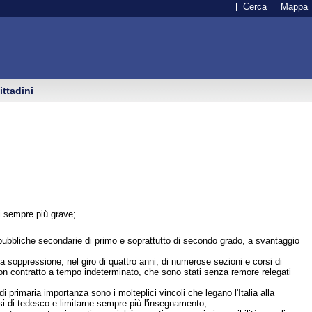
Cerca
Mappa
cittadini
ni sempre più grave;
le pubbliche secondarie di primo e soprattutto di secondo grado, a svantaggio
a soppressione, nel giro di quattro anni, di numerose sezioni e corsi di
on contratto a tempo indeterminato, che sono stati senza remore relegati
 primaria importanza sono i molteplici vincoli che legano l'Italia alla
si di tedesco e limitarne sempre più l'insegnamento;