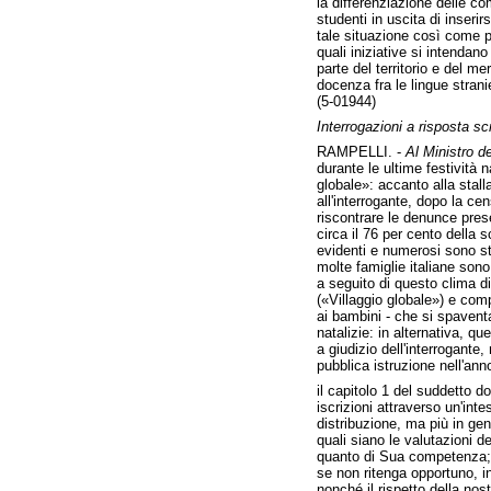
la differenziazione delle co
studenti in uscita di inserir
tale situazione così come per
quali iniziative si intendan
parte del territorio e del m
docenza fra le lingue stranie
(5-01944)
Interrogazioni a risposta scr
RAMPELLI. -
Al Ministro de
durante le ultime festività 
globale»: accanto alla sta
all'interrogante, dopo la ce
riscontrare le denunce prese
circa il 76 per cento della 
evidenti e numerosi sono sta
molte famiglie italiane sono 
a seguito di questo clima di
(«Villaggio globale») e co
ai bambini - che si spavent
natalizie: in alternativa, 
a giudizio dell'interrogante
pubblica istruzione nell'ann
il capitolo 1 del suddetto d
iscrizioni attraverso un'inte
distribuzione, ma più in gen
quali siano le valutazioni d
quanto di Sua competenza;
se non ritenga opportuno, in
nonché il rispetto della nost