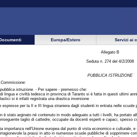
Documenti
Europa/Estero
Servizi ai 
Allegato B
Seduta n. 274 del 4/2/2008
PUBBLICA ISTRUZIONE
in Commissione:
 pubblica istruzione
. - Per sapere - premesso che:
di lingua e civiltà tedesca in provincia di Taranto si è fatta in questi ultimi an
lastici si è infatti registrata una drastica inversione
 espresse per la II e III lingua straniera dagli studenti in entrata nelle scuo
 stato arginato né contenuto in modo adeguato a tutti i livelli, ha portato all
onseguente taglio di cattedre, occupate da docenti esperti e capaci, spesso c
ria importanza nell'Unione europea dal punto di vista economico e culturale, e di
rragionevole la prassi in atto in numerose scuole pubbliche di sopprimere cor