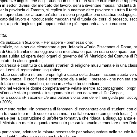
mpetenze linguistiche degli studenti in uscita è un valore culturale che rappres
si in settori diversi del mercato del lavoro, senza diventare massa indistinta di
 la provincia di Taranto, si replica in numerose altre province su tutto il territ
o intraprendere per attuare un'attenta e seria progettazione didattico-pedagogic
ercato del lavoro e introducendo meccanismi di tutela dei corsi di tedesco, secon
re, a parte l'inglese, più rappresentate e più importanti a livello europeo.
itta:
lla pubblica istruzione. -
Per sapere - premesso che:
natalizie, nella scuola elementare e per l'infanzia «Carlo Pisacane» di Roma, h
lla di Gesù Bambino troneggiava una moschea e i pastori erano scomparsi per 
nsura subita ad opera degli organi di governo del VI Municipio del Comune di Ro
ntate da alcuni genitori;
scolaresca è costituita da alunni stranieri di religione musulmana e in una class
ti i casi di regressione linguistica;
state costrette a ritirare i propri figli a causa della discriminazione subita vers
 intolleranza, il crocifisso è scomparso dalle aule; il presepe - che non era s
mpletato con una moschea, donne in
burka
e tende indiane;
ano nel vedere le donne completamente velate mentre accompagnano i propri figli
quest'anno è stato proposto l'insegnamento di una canzone di De Gregori;
, nella scuola «Pisacane» c'è una palese violazione delle linee guida per l'accog
o 2006;
ocumento recita: «In presenza di fenomeni di concentrazione di studenti con citt
sa tra scuole e reti di scuole e una mirata collaborazione con gli enti locali (...
erale per la costruzione di un'offerta formativa che riduca la disuguaglianza e i 
el Ministro in merito a quanto avvenuto presso la scuola elementare e per l'in
 particolare, adottare le misure necessarie per salvaguardare nelle scuole italia
ra identità culturale e delle nostre tradizioni;