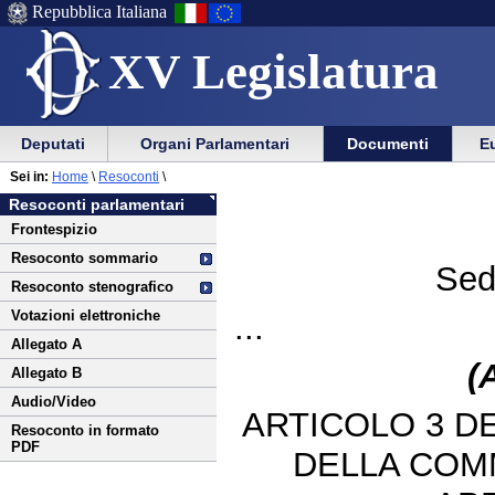
Repubblica Italiana
XV Legislatura
Menu
Vai
Menu
Vai
Deputati
Organi Parlamentari
Documenti
Eu
al
al
di
di
Vai
Menu
menu
Sei in:
Home
\
Resoconti
\
ausilio
navigazione
al
di
di
Resoconti parlamentari
alla
principale
contenuto
navigazione
sezione
Frontespizio
navigazione
principale
Resoconto sommario
Sed
Resoconto stenografico
Votazioni elettroniche
...
Allegato A
(
Allegato B
Audio/Video
ARTICOLO 3 D
Resoconto in formato
PDF
DELLA COM