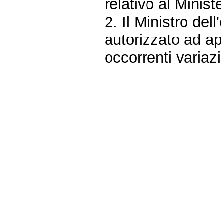
relativo al Ministe
2. Il Ministro del
autorizzato ad ap
occorrenti variazi
Fine
Vai
al
contenuto
menu
di
navigazione
principale