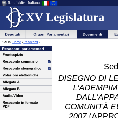
Repubblica Italiana
XV Legislatura
Menu
Vai
Menu
Vai
Deputati
Organi Parlamentari
Documenti
Eu
al
al
di
di
Vai
Menu
menu
Sei in:
Home
\
Resoconti
\
ausilio
navigazione
al
di
di
Resoconti parlamentari
alla
principale
contenuto
navigazione
sezione
Frontespizio
navigazione
principale
Resoconto sommario
Sed
Resoconto stenografico
Votazioni elettroniche
DISEGNO DI LE
Allegato A
L'ADEMPIM
Allegato B
DALL'APPA
Audio/Video
Resoconto in formato
COMUNITÀ E
PDF
2007
(APPRO