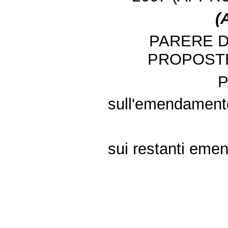
(
PARERE D
PROPOST
sull'emendamento
sui restanti emen
Fine
Vai
al
contenuto
menu
di
navigazione