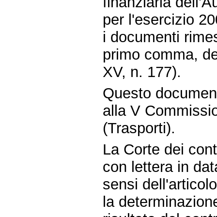
finanziaria dell'A
per l'esercizio 2
i documenti rimess
primo comma, del
XV, n. 177).
Questo document
alla V Commissio
(Trasporti).
La Corte dei conti
con lettera in da
sensi dell'artico
la determinazione 