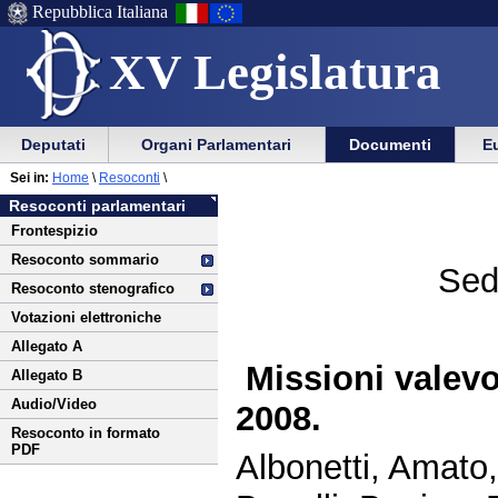
Repubblica Italiana
XV Legislatura
Menu
Vai
Menu
Vai
Deputati
Organi Parlamentari
Documenti
Eu
al
al
di
di
Vai
Menu
menu
Sei in:
Home
\
Resoconti
\
ausilio
navigazione
al
di
di
Resoconti parlamentari
alla
principale
contenuto
navigazione
sezione
Frontespizio
navigazione
principale
Resoconto sommario
Sed
Resoconto stenografico
Votazioni elettroniche
Allegato A
Missioni valevo
Allegato B
Audio/Video
2008.
Resoconto in formato
PDF
Albonetti, Amato,