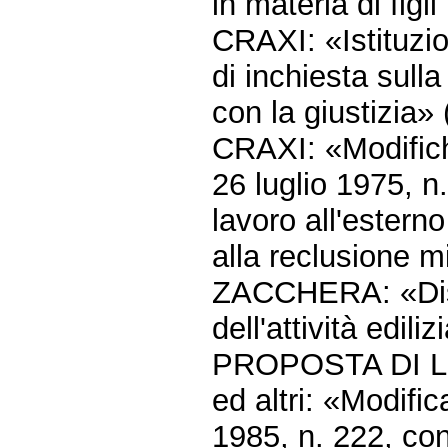
in materia di figl
CRAXI: «Istituzi
di inchiesta sull
con la giustizia»
CRAXI: «Modifiche
26 luglio 1975, n
lavoro all'estern
alla reclusione mi
ZACCHERA: «Dispo
dell'attività edili
PROPOSTA DI 
ed altri: «Modific
1985, n. 222, con