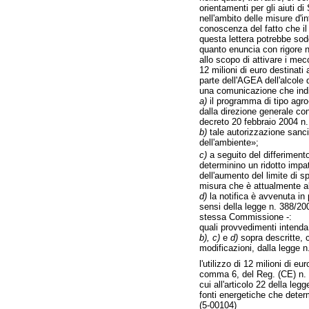
orientamenti per gli aiuti d
nell'ambito delle misure d'
conoscenza del fatto che il
questa lettera potrebbe sod
quanto enuncia con rigore n
allo scopo di attivare i me
12 milioni di euro destinati a
parte dell'AGEA dell'alcole
una comunicazione che indic
a)
il programma di tipo agro
dalla direzione generale co
decreto 20 febbraio 2004 n. 
b)
tale autorizzazione sancis
dell'ambiente»;
c)
a seguito del differimento
determinino un ridotto impat
dell'aumento del limite di s
misura che è attualmente al
d)
la notifica è avvenuta in
sensi della legge n. 388/200
stessa Commissione -:
quali provvedimenti intenda 
b), c)
e
d)
sopra descritte, c
modificazioni, dalla legge 
l'utilizzo di 12 milioni di e
comma 6, del Reg. (CE) n. 1
cui all'articolo 22 della le
fonti energetiche che determ
(5-00104)