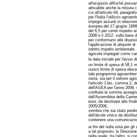
all'acquisto affinché possan
attivabile anche la misura 
cui all'articolo 64, paragra
per l'Italia l'utilizzo agro
impegni assunti in relazione
europea del 17 giugno 1998, 
del 6,5 per cento rispetto ai
2008 e il 2012, sulla base 
per conformarsi alle disposi
l'applicazione di aliquote di
ridotto impatto ambientale, n
agricola impiegati come carb
la data iniziale per l'avvio 
un limite di spesa di 58,1 m
nuovo limite di spesa elevat
tale programma agroambiental
serra, sia per il settore ag
l'articolo 1-
bis
, comma 2, del
dell'AGEA per l'anno 2006, u
confluite le somme assegnat
dall'Assemblea della Camera 
euro, da destinare alle fina
2005/2006;
sembra che sia stato predisp
dell'alcole vinico da distill
contenere una comunicazi
ai fini del nulla osta per gl
a tal proposito, la Direzion
nella quale, tra l'altro, si