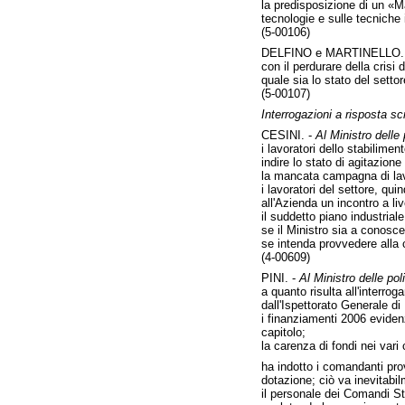
la predisposizione di un «Ma
tecnologie e sulle tecniche 
(5-00106)
DELFINO e MARTINELLO.
con il perdurare della crisi 
quale sia lo stato del settor
(5-00107)
Interrogazioni a risposta scr
CESINI. -
Al Ministro delle 
i lavoratori dello stabilimen
indire lo stato di agitazio
la mancata campagna di lavo
i lavoratori del settore, qu
all'Azienda un incontro a li
il suddetto piano industria
se il Ministro sia a conosce
se intenda provvedere alla 
(4-00609)
PINI. -
Al Ministro delle pol
a quanto risulta all'interro
dall'Ispettorato Generale di
i finanziamenti 2006 eviden
capitolo;
la carenza di fondi nei vari 
ha indotto i comandanti pro
dotazione; ciò va inevitabil
il personale dei Comandi Staz