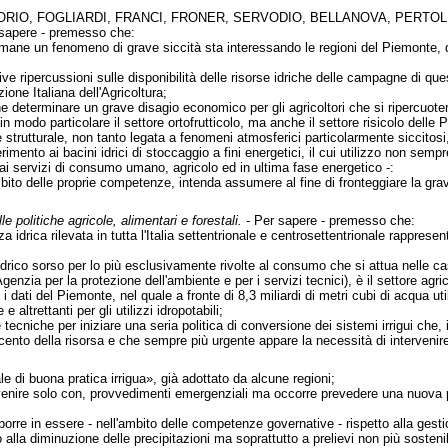
IORIO, FOGLIARDI, FRANCI, FRONER, SERVODIO, BELLANOVA, PERTOL
 sapere - premesso che:
imane un fenomeno di grave siccità sta interessando le regioni del Piemonte, 
tive ripercussioni sulle disponibilità delle risorse idriche delle campagne di qu
one Italiana dell'Agricoltura;
e determinare un grave disagio economico per gli agricoltori che si ripercuoter
in modo particolare il settore ortofrutticolo, ma anche il settore risicolo delle
e strutturale, non tanto legata a fenomeni atmosferici particolarmente siccito
ferimento ai bacini idrici di stoccaggio a fini energetici, il cui utilizzo non s
ne ai servizi di consumo umano, agricolo ed in ultima fase energetico -:
bito delle proprie competenze, intenda assumere al fine di fronteggiare la grav
le politiche agricole, alimentari e forestali. -
Per sapere - premesso che:
za idrica rilevata in tutta l'Italia settentrionale e centrosettentrionale rappres
rico sorso per lo più esclusivamente rivolte al consumo che si attua nelle cas
enzia per la protezione dell'ambiente e per i servizi tecnici), è il settore agric
o i dati del Piemonte, nel quale a fronte di 8,3 miliardi di metri cubi di acqua 
 e altrettanti per gli utilizzi idropotabili;
tecniche per iniziare una seria politica di conversione dei sistemi irrigui che,
 cento della risorsa e che sempre più urgente appare la necessità di intervenir
 di buona pratica irrigua», già adottato da alcune regioni;
venire solo con, provvedimenti emergenziali ma occorre prevedere una nuova pol
 porre in essere - nell'ambito delle competenze governative - rispetto alla ges
 alla diminuzione delle precipitazioni ma soprattutto a prelievi non più sostenib