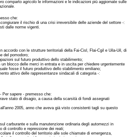
ro comparto agricolo le informazioni e le indicazioni più aggiornate sulle
azionale.
messo che:
ongiurare il rischio di una crisi irreversibile delle aziende del settore -:
isti dalle norme vigenti.
cordo con le strutture territoriali della Fai-Cisl, Flai-Cgil e Uila-Uil, di
one del pomodoro;
zioni sul futuro produttivo dello stabilimento;
on un blocco delle merci in entrata e in uscita per chiedere urgentemente
uale fosse il futuro produttivo dello stabilimento emiliano;
nto attivo delle rappresentanze sindacali di categoria -:
 - Per sapere - premesso che:
rave stato di disagio, a causa della scarsità di fondi assegnati
 all'anno 2005, anno che aveva già visto consistenti tagli su questo
 sul carburante e sulla manutenzione ordinaria degli automezzi in
 di controllo e repressione dei reati;
icolare il controllo del territorio alle sole chiamate di emergenza,