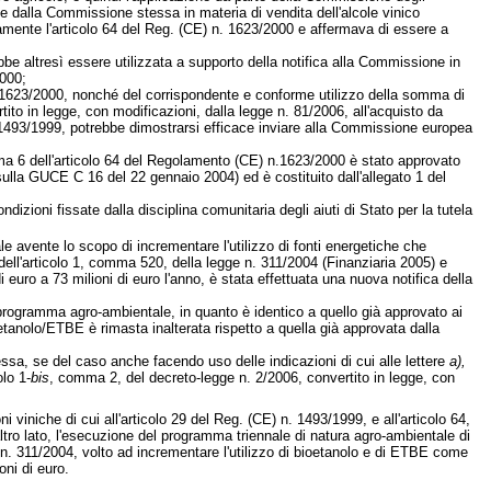
tate dalla Commissione stessa in materia di vendita dell'alcole vinico
amente l'articolo 64 del Reg. (CE) n. 1623/2000 e affermava di essere a
be altresì essere utilizzata a supporto della notifica alla Commissione in
2000;
n. 1623/2000, nonché del corrispondente e conforme utilizzo della somma di
to in legge, con modificazioni, dalla legge n. 81/2006, all'acquisto da
n. 1493/1999, potrebbe dimostrarsi efficace inviare alla Commissione europea
omma 6 dell'articolo 64 del Regolamento (CE) n.1623/2000 è stato approvato
lla GUCE C 16 del 22 gennaio 2004) ed è costituito dall'allegato 1 del
izioni fissate dalla disciplina comunitaria degli aiuti di Stato per la tutela
e avente lo scopo di incrementare l'utilizzo di fonti energetiche che
 dell'articolo 1, comma 520, della legge n. 311/2004 (Finanziaria 2005) e
 euro a 73 milioni di euro l'anno, è stata effettuata una nuova notifica della
 programma agro-ambientale, in quanto è identico a quello già approvato ai
ioetanolo/ETBE è rimasta inalterata rispetto a quella già approvata dalla
essa, se del caso anche facendo uso delle indicazioni di cui alle lettere
a),
lo 1-
bis
, comma 2, del decreto-legge n. 2/2006, convertito in legge, con
oni viniche di cui all'articolo 29 del Reg. (CE) n. 1493/1999, e all'articolo 64,
tro lato, l'esecuzione del programma triennale di natura agro-ambientale di
e n. 311/2004, volto ad incrementare l'utilizzo di bioetanolo e di ETBE come
oni di euro.