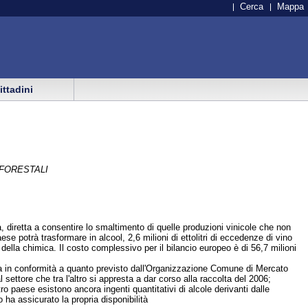
Cerca
Mappa
cittadini
 FORESTALI
a, diretta a consentire lo smaltimento di quelle produzioni vinicole che non
se potrà trasformare in alcool, 2,6 milioni di ettolitri di eccedenze di vino
i della chimica. Il costo complessivo per il bilancio europeo è di 56,7 milioni
nte ma in conformità a quanto previsto dall'Organizzazione Comune di Mercato
ettore che tra l'altro si appresta a dar corso alla raccolta del 2006;
tro paese esistono ancora ingenti quantitativi di alcole derivanti dalle
o ha assicurato la propria disponibilità