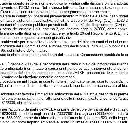
i Stato in questo settore, non pregiudica la validità delle disposizioni già adot
intervento dell'OCM vino». Nella stessa lettera la Commissione citava espress
 Governo italiano intendeva istituire un programma agro-ambientale;
disfare le condizioni poste dal provvedimento ministeriale e se del caso potreb
ormativo l'autonomia applicativa del citato articolo 64 del Reg. (CE) n. 1623/
ccanismi d'intervento pubblico previsti dall'articolo 64 del Regolamento (CE) 
i sensi dell'articolo 1-
bis
, comma 2, del decreto legge n. 2/2006, come converti
 derivante dalle distillazioni facoltative ex articolo 29 del Regolamento (CE) 
hi almeno i seguenti elementi giustificativi:
-ambientale per la vendita di alcole nel settore dei biocarburanti di cui al c
ncorrenza della Commissione europea con decisione n. 717/2002 (pubblicata su
96, del mistero delle finanze;
ce anche che la misura notificata dall'Italia alla Commissione «soddisfa le cond
o
 al 1
gennaio 2005 della decorrenza della data d'inizio del programma triennal
to ambientale (non attuato a causa di ritardi burocratici), intervenuto ai sensi
pesa per la defiscalizzazione per il bioetanolo/ETBE, passato da 15,5 milioni di
l'esame della direzione generale concorrenza;
 procedura semplificata, in quanto nulla è modificato né per quanto riguarda il
0, né in termini di aiuti di Stato, visto che l'aliquota ridotta riconosciuta al b
adottare per favorire l'immediata attivazione delle iniziative descritte in prem
he concernono, da un lato l'attuazione delle misure indicate ai sensi dell'artico
n. 81/2006, che prevedono
uro per l'acquisto da parte dell'AGEA di parte dell'alcole derivante dalle distillazi
623/2000, prodotto negli anni dal 2000/2001 fino agli anni 2005/2006, e dall'al
gge n. 388/2000, come da ultimo differito dall'articolo 1, comma 520, della legg
inino un ridotto impatto ambientale, entro un limite di spesa fissato in 73 mili