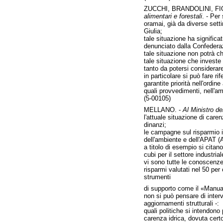
ZUCCHI, BRANDOLINI, F
alimentari e forestali
. - Per
oramai, già da diverse sett
Giulia;
tale situazione ha significa
denunciato dalla Confederazi
tale situazione non potrà ch
tale situazione che investe 
tanto da potersi considerar
in particolare si può fare ri
garantite priorità nell'ordi
quali provvedimenti, nell'am
(5-00105)
MELLANO. -
Al Ministro del
l'attuale situazione di caren
dinanzi;
le campagne sul risparmio id
dell'ambiente e dell'APAT (Ag
a titolo di esempio si citan
cubi per il settore industriale
vi sono tutte le conoscenze 
risparmi valutati nel 50 per
strumenti
di supporto come il «Manuale
non si può pensare di inter
aggiornamenti strutturali -:
quali politiche si intendono
carenza idrica, dovuta certo