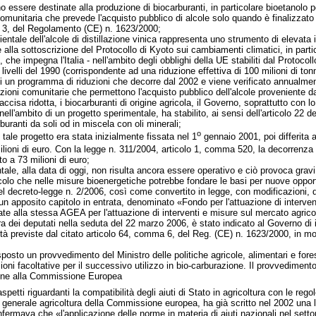
o essere destinate alla produzione di biocarburanti, in particolare bioetanolo per
comunitaria che prevede l'acquisto pubblico di alcole solo quando è finalizzato
fo 3, del Regolamento (CE) n. 1623/2000;
ambientale dell'alcole di distillazione vinica rappresenta uno strumento di elevat
 alla sottoscrizione del Protocollo di Kyoto sui cambiamenti climatici, in partic
che impegna l'Italia - nell'ambito degli obblighi della UE stabiliti dal Protocoll
 livelli del 1990 (corrispondente ad una riduzione effettiva di 100 milioni di ton
di un programma di riduzioni che decorre dal 2002 e viene verificato annualme
zioni comunitarie che permettono l'acquisto pubblico dell'alcole proveniente dal
 accisa ridotta, i biocarburanti di origine agricola, il Governo, soprattutto con 
ell'ambito di un progetto sperimentale, ha stabilito, ai sensi dell'articolo 22 d
uranti da soli od in miscela con oli minerali;
o
di tale progetto era stata inizialmente fissata nel 1
gennaio 2001, poi differita a
ilioni di euro. Con la legge n. 311/2004, articolo 1, comma 520, la decorrenza di 
o a 73 milioni di euro;
e, alla data di oggi, non risulta ancora essere operativo e ciò provoca gravi 
ricolo che nelle misure bioenergetiche potrebbe fondare le basi per nuove opportun
 decreto-legge n. 2/2006, così come convertito in legge, con modificazioni, dal
n apposito capitolo in entrata, denominato «Fondo per l'attuazione di intervent
e alla stessa AGEA per l'attuazione di interventi e misure sul mercato agricol
dei deputati nella seduta del 22 marzo 2006, è stato indicato al Governo di im
lità previste dal citato articolo 64, comma 6, del Reg. (CE) n. 1623/2000, in mo
osto un provvedimento del Ministro delle politiche agricole, alimentari e forest
azioni facoltative per il successivo utilizzo in bio-carburazione. Il provvediment
one alla Commissione Europea
i aspetti riguardanti la compatibilità degli aiuti di Stato in agricoltura con le re
e generale agricoltura della Commissione europea, ha già scritto nel 2002 una lett
 confermava che «l'applicazione delle norme in materia di aiuti nazionali nel set