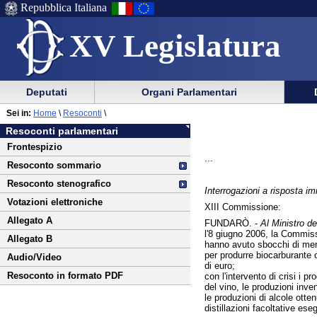
Repubblica Italiana
XV Legislatura
Menu
Vai
Menu
Vai
Deputati
Organi Parlamentari
al
al
di
di
Vai
Menu
menu
Sei in:
Home
\
Resoconti
\
ausilio
navigazione
al
di
di
Resoconti parlamentari
alla
principale
contenuto
navigazione
sezione
Frontespizio
navigazione
principale
...
Resoconto sommario
Resoconto stenografico
Interrogazioni a risposta 
Votazioni elettroniche
XIII Commissione:
Allegato A
FUNDARÒ. -
Al Ministro del
l'8 giugno 2006, la Commissi
Allegato B
hanno avuto sbocchi di merca
per produrre biocarburante o 
Audio/Video
di euro;
Resoconto in formato PDF
con l'intervento di crisi i 
del vino, le produzioni inve
le produzioni di alcole otten
distillazioni facoltative ese