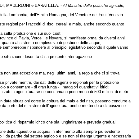
DI, MADERLONI e BARATELLA. -
Al Ministro delle politiche agricole,
della Lombardia, dell'Emilia Romagna, del Veneto e del Friuli-Venezia
este regioni per i raccolti di riso, cereali e mais, anche secondo quanto
à sulla produzione e sui suoi costi;
 Province di Pavia, Vercelli e Novara, si manifesta ormai da diversi anni
si, quanto al sistema complessivo di gestione delle acque;
empre sembrerebbe rispondere al principio legislativo secondo il quale vanno
e situazione descritta dalla presente interrogazione.
enta non una eccezione ma, negli ultimi anni, la regola che ci si trova
e private mentre, dai dati delle Agenzie regionali per la protezione
olo a consumare - di gran lunga - i maggiori quantitativi idrici;
utilizzati in agricoltura se ne consumano poco meno di 500 milioni di metri
 in date situazioni coree la coltura del mais e del riso, possono condurre a
e da parte del ministero dell'agricoltura, anche mettendo a disposizione
itica di risparmio idrico che sia lungimirante e preveda graduali
tione della «questione acque» in riferimento alla sempre più evidente
ili da partire dal settore agricolo e se non si ritenga urgente e necessaria