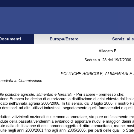
Documenti
Europa/Estero
Servizi ai 
Allegato B
Seduta n. 28 del 19/7/2006
POLITICHE AGRICOLE, ALIMENTARI E
immediata in Commissione:
le politiche agricole, alimentari e forestali. -
Per sapere - premesso che:
one Europea ha deciso di autorizzare la distillazione di crisi chiesta dall'Itali
to nell'annata agraria 2005/2006. In tal senso, dal 3 luglio 2006, il nostro Pae
destinarli ad altri utilizzi industriali, segnatamente quelli farmaceutici e quell
produttori vitivinicoli nazionali riusciranno a smerciare, sia pure artificialme
ndute della passata vendemmia evitando di apportare nuovi e maggiori danni al s
ute dalla distillazione di crisi saranno oggetto di ritiro comunitario, ma nel nos
guite negli anni 2000/2001 fino agli anni 2005/2006, per parti delle quali lo Stat