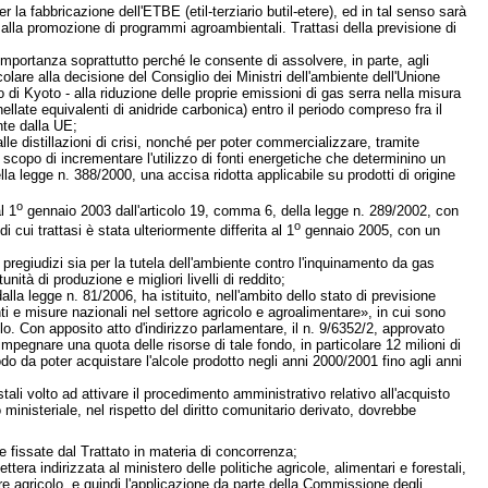
 la fabbricazione dell'ETBE (etil-terziario butil-etere), ed in tal senso sarà
 alla promozione di programmi agroambientali. Trattasi della previsione di
a importanza soprattutto perché le consente di assolvere, in parte, agli
olare alla decisione del Consiglio dei Ministri dell'ambiente dell'Unione
o di Kyoto - alla riduzione delle proprie emissioni di gas serra nella misura
nellate equivalenti di anidride carbonica) entro il periodo compreso fra il
nte dalla UE;
le distillazioni di crisi, nonché per poter commercializzare, tramite
lo scopo di incrementare l'utilizzo di fonti energetiche che determinino un
ella legge n. 388/2000, una accisa ridotta applicabile su prodotti di origine
o
l 1
gennaio 2003 dall'articolo 19, comma 6, della legge n. 289/2002, con
o
cui trattasi è stata ulteriormente differita al 1
gennaio 2005, con un
pregiudizi sia per la tutela dell'ambiente contro l'inquinamento da gas
ità di produzione e migliori livelli di reddito;
la legge n. 81/2006, ha istituito, nell'ambito dello stato di previsione
i e misure nazionali nel settore agricolo e agroalimentare», in cui sono
o. Con apposito atto d'indirizzo parlamentare, il n. 9/6352/2, approvato
pegnare una quota delle risorse di tale fondo, in particolare 12 milioni di
do da poter acquistare l'alcole prodotto negli anni 2000/2001 fino agli anni
ali volto ad attivare il procedimento amministrativo relativo all'acquisto
o ministeriale, nel rispetto del diritto comunitario derivato, dovrebbe
gole fissate dal Trattato in materia di concorrenza;
era indirizzata al ministero delle politiche agricole, alimentari e forestali,
tore agricolo, e quindi l'applicazione da parte della Commissione degli