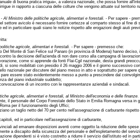
nuale di buona pratica irrigua», a valenza nazionale, che possa fornire all'inte
irrigue in rapporto a ciascuna delle colture che vengono attuate sul territorio n
 -
Al Ministro delle politiche agricole, alimentari e forestali.
- Per sapere - pre
del settore avicolo è necessario fornire certezze al comparto stesso al fine di sc
e ed in particolare quali siano le notizie rispetto alle erogazioni degli aiuti prev
itta:
politiche agricole, alimentari e forestali. -
Per sapere - premesso che:
to Del Monte di San Felice sul Panaro (in provincia di Modena) hanno deciso, in ac
ne contro la decisione dell'azienda di non dare corso alla campagna di lavorazi
razione, come si apprende da fonti Flai-Cgil nazionale, desta grandi preoccupa
indi, si sono mobilitati con presidio il 26 maggio 2006 e il giorno successivo c
vello nazionale per discutere del piano messo in atto e soprattutto per sapere q
le pare essere stato evidentemente messo a punto a prescindere dal coinvolgime
nza del piano industriale suddetto;
convocazione di un incontro con le rappresentanze aziendali e sindacali.
itiche agricole, alimentari e forestali, al Ministro dell'economia e delle finanze
.
gante, il personale del Corpo Forestale dello Stato in Emilia Romagna versa in g
 Roma per il funzionamento degli Uffici;
ziano un taglio netto del 70 per cento nell'assegnazione di carburante rispetto
capitoli, ed in particolare nell'assegnazione di carburante,
vinciali ad emanare disposizioni aventi come oggetto la riduzione delle spese
mente a discapito della sicurezza del personale e dell'espletamento del servizio
ione dipendenti si è visto costretto a ridurre il servizio dall'istituto ed in part