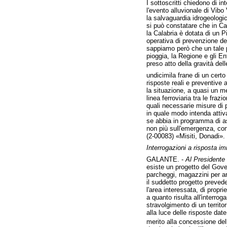
I sottoscritti chiedono di i
l'evento alluvionale di Vibo 
la salvaguardia idrogeologica
si può constatare che in Cal
la Calabria è dotata di un 
operativa di prevenzione del
sappiamo però che un tale p
pioggia, la Regione e gli Ent
preso atto della gravità del
undicimila frane di un certo
risposte reali e preventive a
la situazione, a quasi un me
linea ferroviaria tra le fraz
quali necessarie misure di p
in quale modo intenda attiv
se abbia in programma di as
non più sull'emergenza, con
(2-00083) «Misiti, Donadi».
Interrogazioni a risposta i
GALANTE. -
Al Presidente 
esiste un progetto del Gove
parcheggi, magazzini per ar
il suddetto progetto prevede
l'area interessata, di prop
a quanto risulta all'interro
stravolgimento di un territo
alla luce delle risposte da
merito alla concessione dell