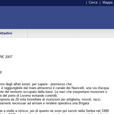
Cerca
Mappa
cittadini
RE 2007
I
nistro degli affari esteri, per sapere - premesso che:
è raggiungibile dal mare attraverso il canale dei Navicelli, una via d'acqua
arte del territorio occupato dalla base. Le navi che trasportano munizioni o
 del porto di Livorno evitando controlli;
sta da 20 mila tonnellate di munizioni per artiglieria, missili, razzi,
ggiamenti necessari ad armare e rendere operativa una Brigata
e a stelle a strisce, più di quanto ne sono poi serviti nella Serbia nel 1999