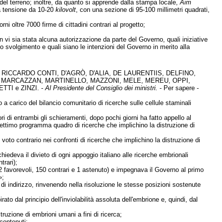
ne del terreno; inoltre, da quanto si apprende dalla stampa locale,
Aim
ia tensione da 10-20
kilovolt
, con una sezione di 95-100 millimetri quadrati,
i oltre 7000 firme di cittadini contrari al progetto;
on vi sia stata alcuna autorizzazione da parte del Governo, quali iniziative
 lo svolgimento e quali siano le intenzioni del Governo in merito alla
RICCARDO CONTI, D'AGRÒ, D'ALIA, DE LAURENTIIS, DELFINO,
, MARCAZZAN, MARTINELLO, MAZZONI, MELE, MEREU, OPPI,
TI e ZINZI. -
Al Presidente del Consiglio dei ministri.
- Per sapere -
o a carico del bilancio comunitario di ricerche sulle cellule staminali
di entrambi gli schieramenti, dopo pochi giorni ha fatto appello al
l settimo programma quadro di ricerche che implichino la distruzione di
l voto contrario nei confronti di ricerche che implichino la distruzione di
hiedeva il divieto di ogni appoggio italiano alle ricerche embrionali
trari);
52 favorevoli, 150 contrari e 1 astenuto) e impegnava il Governo al primo
»;
i indirizzo, rinvenendo nella risoluzione le stesse posizioni sostenute
rato dal principio dell'inviolabilità assoluta dell'embrione e, quindi, dal
ruzione di embrioni umani a fini di ricerca;
 contenuti;