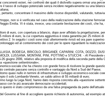
ai concorrenti esteri, nei confronti dei quali il dislivello supera ormai una perce
re il tasso di sviluppo potenziale senza incidere negativamente su una bilanci
taliana;
pertanto, concentrare il massimo delle risorse disponibili, valutando, tuttavia,
troppo, non si è verificata nel caso della realizzazione della stazione ferrovia
ggio Emilia. Vi è stata, invece, una costante lievitazione dei costi, che ha, d
ioni di euro, con copertura a bilancio, dopo aver affidato la progettazione, per 
75 milioni di euro, la cui copertura aggiuntiva è stata garantita per 25 milioni d
iettivo 2. In seguito i costi sono stati ulteriormente rivisti ed ora pare superino
itoraggio ed al contenimento dei costi per le opere riguardanti la realizzazio
LASIA, BODEGA, BRICOLO, BRIGANDÌ, CAPARINI, COTA, DOZZO, DUSSI
MOLDI, LUSSANA, MONTANI, PINI, POTTINO e STUCCHI. -
Al Presidente d
-26 giugno 2006, relativo alla proposta di modifica della seconda parte della Co
na «questione settentrionale»;
conomico-sociale che ha chiesto con grande forza di risolvere la grande questi
Stato centrale passano senza controllo e vantaggio da Nord a Sud del Paese;
itorno quasi nullo in termini di infrastrutture e sviluppo economico-sociale coer
pio il solo Lombardo-Veneto, un saldo attivo di 55 miliardi di euro;
rimo luogo la Lega Nord, hanno dato risposta concreta alla «questione setten
 passo con le più avanzate democrazie occidentali;
utto questo è stato compromesso da una falsa propaganda da parte dell'attuale
 del Governo al fine di accogliere queste richieste di autonomia, ad esempio at