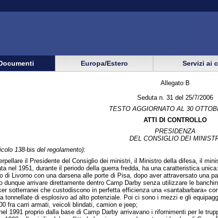
Documenti
Europa/Estero
Servizi ai 
Allegato B
Seduta n. 31 del 25/7/2006
TESTO AGGIORNATO AL 30 OTTOB
ATTI DI CONTROLLO
PRESIDENZA
DEL CONSIGLIO DEI MINISTR
ticolo 138
-bis
del regolamento):
terpellare il Presidente del Consiglio dei ministri, il Ministro della difesa, il mi
nel 1951, durante il periodo della guerra fredda, ha una caratteristica unica: 
orto di Livorno con una darsena alle porte di Pisa, dopo aver attraversato una p
ono dunque arrivare direttamente dentro Camp Darby senza utilizzare le banchine
r sotterranei che custodiscono in perfetta efficienza una «santabarbara» compo
a tonnellate di esplosivo ad alto potenziale. Poi ci sono i mezzi e gli equipa
 fra carri armati, veicoli blindati, camion e jeep;
nel 1991 proprio dalla base di Camp Darby arrivavano i rifornimenti per le trupp