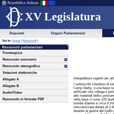
Repubblica Italiana
XV Legislatura
Menu
Vai
Menu
Vai
Deputati
Organi Parlamentari
al
al
di
di
Vai
Menu
menu
Sei in:
Home
\
Resoconti
\
ausilio
navigazione
al
di
di
Resoconti parlamentari
alla
principale
contenuto
navigazione
sezione
Frontespizio
navigazione
principale
Resoconto sommario
Resoconto stenografico
Votazioni elettroniche
Interpellanze urgenti (ex ar
Allegato A
I sottoscritti chiedono di in
Allegato B
Camp Darby, è una base nata 
artificiale che collega il p
Audio/Video
altri materiali bellici poss
Resoconto in formato PDF
nella base ci sono 125 bunke
bombe d'aereo e circa 8 mil
meccanizzata dotata di 2.600
durante la guerra del Golfo 