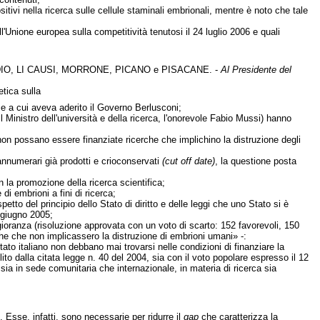
itivi nella ricerca sulle cellule staminali embrionali, mentre è noto che tale
l'Unione europea sulla competitività tenutosi il 24 luglio 2006 e quali
DIO, LI CAUSI, MORRONE, PICANO e PISACANE. -
Al Presidente del
etica sulla
e a cui aveva aderito il Governo Berlusconi;
 il Ministro dell'università e della ricerca, l'onorevole Fabio Mussi) hanno
non possano essere finanziate ricerche che implichino la distruzione degli
rannumerari già prodotti e crioconservati
(cut off date)
, la questione posta
n la promozione della ricerca scientifica;
i embrioni a fini di ricerca;
etto del principio dello Stato di diritto e delle leggi che uno Stato si è
giugno 2005;
gioranza (risoluzione approvata con un voto di scarto: 152 favorevoli, 150
he che non implicassero la distruzione di embrioni umani» -:
 Stato italiano non debbano mai trovarsi nelle condizioni di finanziare la
ito dalla citata legge n. 40 del 2004, sia con il voto popolare espresso il 12
sia in sede comunitaria che internazionale, in materia di ricerca sia
 Esse, infatti, sono necessarie per ridurre il
gap
che caratterizza la