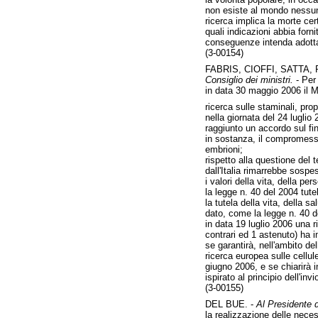
non esiste al mondo nessun p
ricerca implica la morte ce
quali indicazioni abbia forn
conseguenze intenda adotta
(3-00154)
FABRIS, CIOFFI, SATTA,
Consiglio dei ministri.
- Per
in data 30 maggio 2006 il Mi
ricerca sulle staminali, pr
nella giornata del 24 luglio 
raggiunto un accordo sul fin
in sostanza, il compromesso
embrioni;
rispetto alla questione del 
dall'Italia rimarrebbe sosp
i valori della vita, della p
la legge n. 40 del 2004 tute
la tutela della vita, della s
dato, come la legge n. 40 d
in data 19 luglio 2006 una r
contrari ed 1 astenuto) ha 
se garantirà, nell'ambito del
ricerca europea sulle cellul
giugno 2006, e se chiarirà i
ispirato al principio dell'inv
(3-00155)
DEL BUE. -
Al Presidente d
la realizzazione delle neces