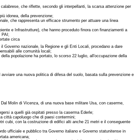
o calabrese, che riflette, secondo gli interpellanti, la scarsa attenzione per
 più idonea, della prevenzione;
onale, che rappresenta un efficace strumento per attuare una linea
iente e Infrastrutture), che hanno proceduto finora con finanziamenti a
l PAI;
ertate circa
he il Governo nazionale, la Regione e gli Enti Locali, procedano a dare
pensabili alle comunità locali;
e della popolazione ha portato, lo scorso 22 luglio, all'occupazione della
avviare una nuova politica di difesa del suolo, basata sulla prevenzione e
rto Dal Molin di Vicenza, di una nuova base militare Usa, con caserme,
ngersi a quelli già ospitati presso la caserma Ederle;
la città capoluogo che di paesi contermini;
tri cubi, con la costruzione di edifici alti anche 21 metri e il conseguente
rdo ufficiale e pubblico tra Governo italiano e Governo statunitense in
rtata americana;