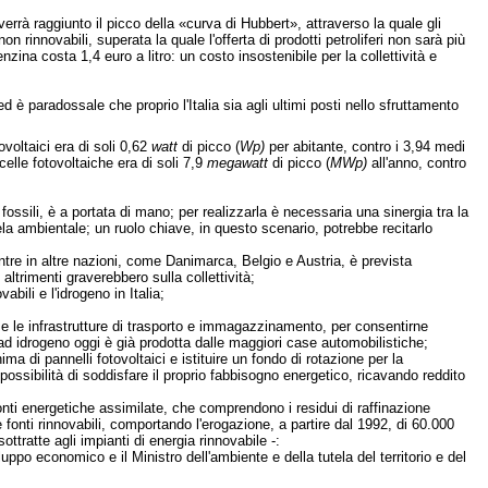
 verrà raggiunto il picco della «curva di Hubbert», attraverso la quale gli
 rinnovabili, superata la quale l'offerta di prodotti petroliferi non sarà più
nzina costa 1,4 euro a litro: un costo insostenibile per la collettività e
 è paradossale che proprio l'Italia sia agli ultimi posti nello sfruttamento
ovoltaici era di soli 0,62
watt
di picco (
Wp)
per abitante, contro i 3,94 medi
celle fotovoltaiche era di soli 7,9
megawatt
di picco (
MWp)
all'anno, contro
fossili, è a portata di mano; per realizzarla è necessaria una sinergia tra la
utela ambientale; un ruolo chiave, in questo scenario, potrebbe recitarlo
entre in altre nazioni, come Danimarca, Belgio e Austria, è prevista
altrimenti graverebbero sulla collettività;
bili e l'idrogeno in Italia;
 e le infrastrutture di trasporto e immagazzinamento, per consentirne
to ad idrogeno oggi è già prodotta dalle maggiori case automobilistiche;
ima di pannelli fotovoltaici e istituire un fondo di rotazione per la
 possibilità di soddisfare il proprio fabbisogno energetico, ricavando reddito
fonti energetiche assimilate, che comprendono i residui di raffinazione
 le fonti rinnovabili, comportando l'erogazione, a partire dal 1992, di 60.000
ttratte agli impianti di energia rinnovabile -:
luppo economico e il Ministro dell'ambiente e della tutela del territorio e del