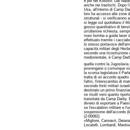
e poi nel Kosovo. Dal Natal
anche nei traslochi. Dopo l'
Usa, all'interno di Camp Dar
loro ha accesso alle zone 
strutturali - si verificarono
si legge sul quotidiano
il M
grosso quantitativo di benzi
un'ulteriore richiesta, semp
maxi bomba a guida laser da 
effettuato tramite i cacciab
lo stesso portavoce dell'am
capacità militari degli Hezbo
secondo una ricostruzione d
mediorientale, è Camp Darby, 
quella contro la Jugoslavia
provengano o comunque sia
la scorsa legislatura il Par
tratta di un accordo quadro
l'altro, l'interscambio di m
secondo fonti militari israe
destinato un primo finanzia
se risulti vero quanto ripor
transitate da Camp Darby. 
divieto di esportare a Paesi 
se l'escalation militare e l'
sospensione dell'accordo (le
(2-00082)
«Migliore, Cannavò, Deiana,
Locatelli, Lombardi, Mantov