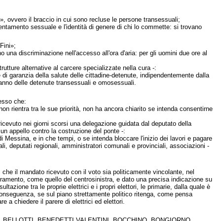
», ovvero il braccio in cui sono recluse le persone transessuali;
rientamento sessuale e l'identità di genere di chi lo commette: si trovano
Fini»;
o una discriminazione nell'accesso all'ora d'aria: per gli uomini due ore al
tture alternative al carcere specializzate nella cura -:
a e di garanzia della salute delle cittadine-detenute, indipendentemente dalla
 danno delle detenute transessuali e omosessuali.
esso che:
n rientra tra le sue priorità, non ha ancora chiarito se intenda consentirne
icevuto nei giorni scorsi una delegazione guidata dal deputato della
i un appello contro la costruzione del ponte -:
di Messina, e in che tempi, o se intenda bloccare l'inizio dei lavori e pagare
nali, deputati regionali, amministratori comunali e provinciali, associazioni -
che il mandato ricevuto con il voto sia politicamente vincolante, nel
ieramento, come quello del centrosinistra, e dato una precisa indicazione su
one tra le proprie elettrici e i propri elettori, le primarie, dalla quale è
onseguenza, se sul piano strettamente politico ritenga, come pensa
 a chiedere il parere di elettrici ed elettori.
, BELLOTTI, BENEDETTI VALENTINI, BOCCHINO, BONGIORNO,