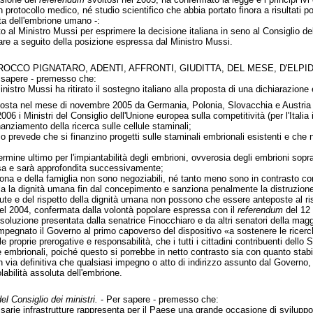
rotocollo medico, né studio scientifico che abbia portato finora a risultati pos
rta dell'embrione umano -:
ito al Ministro Mussi per esprimere la decisione italiana in seno al Consiglio del
re a seguito della posizione espressa dal Ministro Mussi.
 ROCCO PIGNATARO, ADENTI, AFFRONTI, GIUDITTA, DEL MESE, D'ELPI
 sapere - premesso che:
nistro Mussi ha ritirato il sostegno italiano alla proposta di una dichiarazione 
oposta nel mese di novembre 2005 da Germania, Polonia, Slovacchia e Austria 
2006 i Ministri del Consiglio dell'Unione europea sulla competitività (per l'Italia
anziamento della ricerca sulle cellule staminali;
 prevede che si finanzino progetti sulle staminali embrionali esistenti e che 
termine ultimo per l'impiantabilità degli embrioni, ovverosia degli embrioni sop
esa e sarà approfondita successivamente;
ersona e della famiglia non sono negoziabili, né tanto meno sono in contrasto co
la la dignità umana fin dal concepimento e sanziona penalmente la distruzione d
alute e del rispetto della dignità umana non possono che essere anteposte al risp
el 2004, confermata dalla volontà popolare espressa con il
referendum
del 12 
isoluzione presentata dalla senatrice Finocchiaro e da altri senatori della mag
impegnato il Governo al primo capoverso del dispositivo «a sostenere le ricerc
le proprie prerogative e responsabilità, che i tutti i cittadini contribuenti dello
e embrionali, poiché questo si porrebbe in netto contrasto sia con quanto stabil
n via definitiva che qualsiasi impegno o atto di indirizzo assunto dal Governo, 
iolabilità assoluta dell'embrione.
el Consiglio dei ministri.
- Per sapere - premesso che:
sarie infrastrutture rappresenta per il Paese una grande occasione di sviluppo.