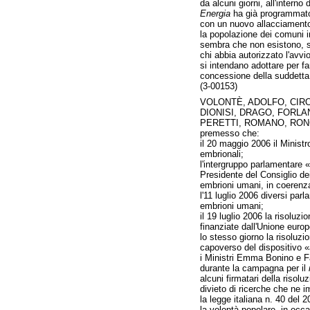
da alcuni giorni, all'interno
Energia
ha già programmato 
con un nuovo allacciamento 
la popolazione dei comuni in
sembra che non esistono, su 
chi abbia autorizzato l'avvi
si intendano adottare per fa
concessione della suddetta a
(3-00153)
VOLONTÈ, ADOLFO, CIRO
DIONISI, DRAGO, FORLA
PERETTI, ROMANO, RONCO
premesso che:
il 20 maggio 2006 il Ministro
embrionali;
l'intergruppo parlamentare 
Presidente del Consiglio dei
embrioni umani, in coerenza
l'11 luglio 2006 diversi parl
embrioni umani;
il 19 luglio 2006 la risoluz
finanziate dall'Unione europ
lo stesso giorno la risoluzi
capoverso del dispositivo «
i Ministri Emma Bonino e Fa
durante la campagna per il
alcuni firmatari della risolu
divieto di ricerche che ne i
la legge italiana n. 40 del 
la volontà popolare, in occ