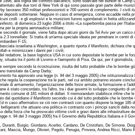
e 1998, alla vigilia del conflitto balcanico, sono sbarcate nei bunker di Camp
attentato alle due torri di New York di qui sono passate gran parte delle muniz
by lavorano 350 militari professionisti e 700 uomini di complemento. I civili i
dei depositi sotterranei. Neppure in caso di emergenza, come accadde nella p
 alcuni crolli - e gli esplosivi e le munizioni furono sgomberati in fretta utilizza
anifesto
, di domenica 23 luglio 2006 a titolo «La superbomba passa per l'Italia» c
na per la propria aeronautica militare;
re secondo il giornale, viene fatta dopo alcuni giorni da Tel Aviv per un caric
2.3 tonnellate. Si tratta di un'arma speciale ideata per penetrare in centri di 
ombardieri F-15;
basciata israeliana a Washington, a quanto riporta
il Manifesto
, dichiara che 
llah e minimizzare i danni per i civili;
el redattore, la base logistica USA in cui sono depositate le bombe per le forz
situata tra il porto di Livorno e l'aeroporto di Pisa. Da qui, per il giornalista,
 e sempre secondo la ricostruzione, risulta del tutto probabile che le bombe g
no transitate da Camp Darby;
lamento ha approvato una legge (n. 94 del 3 maggio 2005) che istituzionalizza la
 che regola la cooperazione tra le parti, nel cui ambito potranno essere conclu
ateriale di armamento, l'organizzazione delle forze armate, la formazione e l'ad
liane è stato concordato, tra l'altro, tra i due governi lo sviluppo congiunto di
mento comune di 181 milioni di dollari. Il memorandum stabilisce infine che le
tato dal quotidiano
il Manifesto
secondo cui è del tutto probabile che le bombe 
Ed in caso affermativo se ciò non contrasti con quanto dispone la legge 185 
belligeranti che attuano una politica in contrasto con i principi sanciti dalla n
uso della forza che ha provocato vittime civili e gravi danni alle infrastrutture
gge n. 94 del 3 maggio 2005) fra il Governo della Repubblica Italiana e il Gove
 Duranti, Burgio, Giordano, Acerbo, Cardano, De Cristofaro, De Simone, Diogua
ani, Mascia, Mungo, Olivieri, Pegolo, Perugia, Provera, Andrea Ricci, Mario R