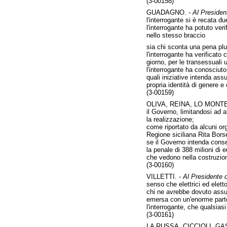
(3-00158)
GUADAGNO. -
Al President
l'interrogante si è recata d
l'interrogante ha potuto ver
nello stesso braccio
sia chi sconta una pena plu
l'interrogante ha verificato
giorno, per le transessuali 
l'interrogante ha conosciuto
quali iniziative intenda assu
propria identità di genere e
(3-00159)
OLIVA, REINA, LO MONTE
il Governo, limitandosi ad a
la realizzazione;
come riportato da alcuni or
Regione siciliana Rita Borsel
se il Governo intenda consen
la penale di 388 milioni di e
che vedono nella costruzion
(3-00160)
VILLETTI. -
Al Presidente d
senso che elettrici ed elet
chi ne avrebbe dovuto assume
emersa con un'enorme part
l'interrogante, che qualsiasi
(3-00161)
LA RUSSA, CICCIOLI, G