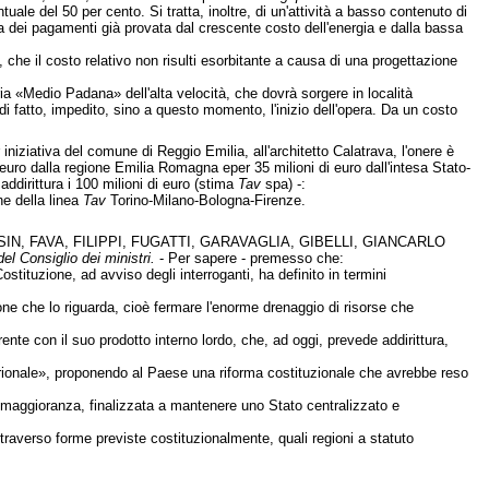
ntuale del 50 per cento. Si tratta, inoltre, di un'attività a basso contenuto di
a dei pagamenti già provata dal crescente costo dell'energia e dalla bassa
 che il costo relativo non risulti esorbitante a causa di una progettazione
ria «Medio Padana» dell'alta velocità, che dovrà sorgere in località
i fatto, impedito, sino a questo momento, l'inizio dell'opera. Da un costo
iniziativa del comune di Reggio Emilia, all'architetto Calatrava, l'onere è
i euro dalla regione Emilia Romagna eper 35 milioni di euro dall'intesa Stato-
 addirittura i 100 milioni di euro (stima
Tav
spa) -:
ne della linea
Tav
Torino-Milano-Bologna-Firenze.
N, FAVA, FILIPPI, FUGATTI, GARAVAGLIA, GIBELLI, GIANCARLO
el Consiglio dei ministri.
- Per sapere - premesso che:
stituzione, ad avviso degli interroganti, ha definito in termini
one che lo riguarda, cioè fermare l'enorme drenaggio di risorse che
ente con il suo prodotto interno lordo, che, ad oggi, prevede addirittura,
trionale», proponendo al Paese una riforma costituzionale che avrebbe reso
 maggioranza, finalizzata a mantenere uno Stato centralizzato e
traverso forme previste costituzionalmente, quali regioni a statuto