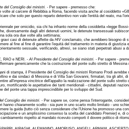
e del Consiglio dei ministri.
- Per sapere - premesso che:
ue volte al carcere di Rebibbia a Roma, facendo visita anche al cosiddetto «G8
ificare che solo per questo reparto detentivo non vale l'entità del reato, ma l'o
riennale per omicidio, sia chi ha infranto norme della cosiddetta «legge Bossi-
 che, diversamente dagli altri detenuti uomini, le detenute transessuali subiscon
una sola ora due volte alla settimana;
 gravi casi di detenute affette da
HIV
conclamato, che avrebbero bisogno di stru
mere al fine al fine di garantire l'equità del trattamento in materia di giustizi
 orientamento sessuale, verificando, altresì, se siano stati perpetrati abusi a
, RAO e NERI. -
Al Presidente del Consiglio dei ministri.
- Per sapere - prem
ffermare genericamente che la costruzione del ponte sullo stretto di Messina no
gani di stampa, il Presidente del Consiglio dei ministri Romano Prodi avrebbe r
lino e dai sindaci di Messina e di Villa San Giovanni, firmatari, tra gli altri, d
tire all'impresa vincitrice dell'appalto la realizzazione del ponte sullo stretto 
uro, mortificando le aspettative dei tanti meridionali - cittadini, deputati nazio
e del ponte una tappa imprescindibile per lo sviluppo del Sud.
el Consiglio dei ministri.
- Per sapere se, come pensa l'interrogante, consideri 
tori hanno chiaramente scelto - sia pure in uno scarto molto limitato - uno sch
re la guida (tutto ciò senza considerare che l'Unione ha promosso una consultazi
ecipazione e un amplissimo consenso la scelta del candidato
Premier)
e, di c
 cambiamento rispetto al mandato ricevuto comporti il dovere politico di ritornare
ASPARRI, AIRAGHI, ALEMANNO, AMORUSO, ANGELI, ARMANI, ASCIERTO