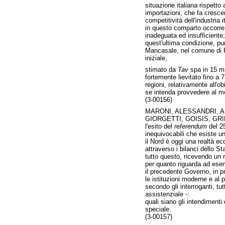
situazione italiana rispetto 
importazioni, che fa cresce
competitività dell'industria i
in questo comparto occorre, 
inadeguata ed insufficiente;
quest'ultima condizione, pur
Mancasale, nel comune di Re
iniziale,
stimato da
Tav
spa in 15 mil
fortemente lievitato fino a 
regioni, relativamente all'ob
se intenda provvedere al mon
(3-00156)
MARONI, ALESSANDRI, AL
GIORGETTI, GOISIS, GRI
l'esito del
referendum
del 25
inequivocabili che esiste u
il Nord è oggi una realtà e
attraverso i bilanci dello 
tutto questo, ricevendo un r
per quanto riguarda ad esem
il precedente Governo, in p
le istituzioni moderne e al
secondo gli interroganti, t
assistenziale -:
quali siano gli intendimenti
speciale.
(3-00157)