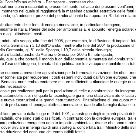
el Consiglio dei ministri.
- Per sapere - premesso che:
fossili non sono inesauribili e, presumibilmente nell'arco dei prossimi vent'anni,
l momento nel quale si raggiungerà la massima capacità estrattiva delle fonti non
nda; già adesso il prezzo del petrolio al barile ha superato i 70 dollari e la be
fruttamento delle fonti di energia rinnovabile, in particolare l'idrogeno;
ondante in Italia, Paese del sole per antonomasia, è appunto l'energia solare; ed
a e agli ultimissimi posti
 adatti allo scopo; alla fine del 2005, per esempio, la diffusione di impianti fot
 della Germania, i 3,13 dell'Olanda; mentre alla fine del 2004 la produzione di 
lla Germania, gli 81 della Spagna, i 10,7 della piccola Norvegia;
Italia è battuta anche da Austria e Grecia per 200 a 8 metri quadri;
iale, quella che porterà il mondo fuori dall'economia alimentata dai combustibili 
e l'uso dell'idrogeno, trainata dalla politica per lo sviluppo sostenibile e la t
 Paese europeo a prevedere agevolazioni per la termovalorizzazione dei rifiuti, m
r tonnellata per recuperare i costi esterni individuati dall'Unione europea, che 
 Bersani» non sembra contenere misure sufficienti a rilanciare le energie rinnova
bbe necessario:
onale per realizzare poli per la produzione di celle a combustibile da idrogeno
ttore automobilistico, nel quale la tecnologia è già in uno stato avanzato e l'au
e nuove costruzioni e le grandi ristrutturazioni, l'installazione di una quota min
ti di produzione di energia elettrica rinnovabile, dando alle famiglie italiane la
bblico, previsto dalla legge n. 9 del 1991, a sostegno degli impianti privati di 
egradabili, che sono stati classificati, in contrasto con la direttiva europea, tra
r una produzione energetica ad alto impatto ambientale; risorse che sono state so
dover avviare in tempi rapidi una strategia, concertata tra il Ministro dello svi
eta riduzione del consumo dei combustibili fossili.