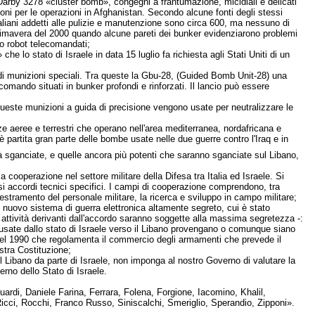
 Darby 3278 «cluster bomb», congegni a frantumazione, micidiali e delicati
ioni per le operazioni in Afghanistan. Secondo alcune fonti degli stessi
taliani addetti alle pulizie e manutenzione sono circa 600, ma nessuno di
rimavera del 2000 quando alcune pareti dei bunker evidenziarono problemi
ndo robot telecomandati;
he lo stato di Israele in data 15 luglio fa richiesta agli Stati Uniti di un
o di munizioni speciali. Tra queste la Gbu-28, (Guided Bomb Unit-28) una
comando situati in bunker profondi e rinforzati. Il lancio può essere
queste munizioni a guida di precisione vengono usate per neutralizzare le
e aeree e terrestri che operano nell'area mediterranea, nordafricana e
 è partita gran parte delle bombe usate nelle due guerre contro l'Iraq e in
ià sganciate, e quelle ancora più potenti che saranno sganciate sul Libano,
 cooperazione nel settore militare della Difesa tra Italia ed Israele. Si
si accordi tecnici specifici. I campi di cooperazione comprendono, tra
destramento del personale militare, la ricerca e sviluppo in campo militare;
 un nuovo sistema di guerra elettronica altamente segreto, cui è stato
 attività derivanti dall'accordo saranno soggette alla massima segretezza -:
usate dallo stato di Israele verso il Libano provengano o comunque siano
del 1990 che regolamenta il commercio degli armamenti che prevede il
ostra Costituzione;
 del Libano da parte di Israele, non imponga al nostro Governo di valutare la
rno dello Stato di Israele.
rdi, Daniele Farina, Ferrara, Folena, Forgione, Iacomino, Khalil,
icci, Rocchi, Franco Russo, Siniscalchi, Smeriglio, Sperandio, Zipponi».