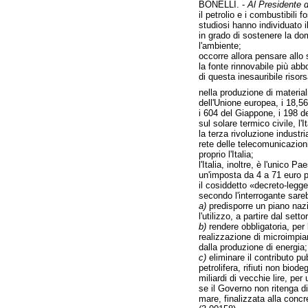
BONELLI. -
Al Presidente d
il petrolio e i combustibili 
studiosi hanno individuato i
in grado di sostenere la doma
l'ambiente;
occorre allora pensare allo s
la fonte rinnovabile più abb
di questa inesauribile risors
nella produzione di materiali
dell'Unione europea, i 18,56
i 604 del Giappone, i 198 de
sul solare termico civile, l'
la terza rivoluzione industr
rete delle telecomunicazioni 
proprio l'Italia;
l'Italia, inoltre, è l'unico
un'imposta da 4 a 71 euro pe
il cosiddetto «decreto-legge
secondo l'interrogante sare
a)
predisporre un piano nazi
l'utilizzo, a partire dal se
b)
rendere obbligatoria, per l
realizzazione di microimpian
dalla produzione di energia;
c)
eliminare il contributo pu
petrolifera, rifiuti non biod
miliardi di vecchie lire, pe
se il Governo non ritenga di 
mare, finalizzata alla concr