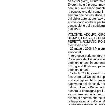
da alcuni giorni, all'interno
Energia
ha già programmato 
con un nuovo allacciamento 
la popolazione dei comuni in
sembra che non esistono, su 
chi abbia autorizzato l'avvi
si intendano adottare per fa
concessione della suddetta a
(3-00153)
VOLONTÈ, ADOLFO, CIRO
DIONISI, DRAGO, FORLA
PERETTI, ROMANO, RONCO
premesso che:
il 20 maggio 2006 il Ministro
embrionali;
l'intergruppo parlamentare 
Presidente del Consiglio dei
embrioni umani, in coerenza
l'11 luglio 2006 diversi parl
embrioni umani;
il 19 luglio 2006 la risoluz
finanziate dall'Unione europ
lo stesso giorno la risoluzi
capoverso del dispositivo «
i Ministri Emma Bonino e Fa
durante la campagna per il
alcuni firmatari della risolu
divieto di ricerche che ne i
la legge italiana n. 40 del 
la volontà popolare, in occ