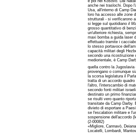
e poi nel Kosovo. Dal Natal
anche nei traslochi. Dopo l'
Usa, all'interno di Camp Dar
loro ha accesso alle zone 
strutturali - si verificarono
si legge sul quotidiano
il M
grosso quantitativo di benzi
un'ulteriore richiesta, semp
maxi bomba a guida laser da 
effettuato tramite i cacciab
lo stesso portavoce dell'am
capacità militari degli Hezbo
secondo una ricostruzione d
mediorientale, è Camp Darby, 
quella contro la Jugoslavia
provengano o comunque sia
la scorsa legislatura il Par
tratta di un accordo quadro
l'altro, l'interscambio di m
secondo fonti militari israe
destinato un primo finanzia
se risulti vero quanto ripor
transitate da Camp Darby. 
divieto di esportare a Paesi 
se l'escalation militare e l'
sospensione dell'accordo (le
(2-00082)
«Migliore, Cannavò, Deiana,
Locatelli, Lombardi, Mantov