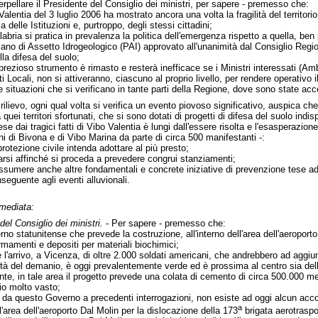
nterpellare il Presidente del Consiglio dei ministri, per sapere - premesso che:
Valentia del 3 luglio 2006 ha mostrato ancora una volta la fragilità del territori
 delle Istituzioni e, purtroppo, degli stessi cittadini;
abria si pratica in prevalenza la politica dell'emergenza rispetto a quella, ben
Piano di Assetto Idrogeologico (PAI) approvato all'unanimità dal Consiglio Regi
la difesa del suolo;
rezioso strumento è rimasto e resterà inefficace se i Ministri interessati (Amb
i Locali, non si attiveranno, ciascuno al proprio livello, per rendere operativo i
le situazioni che si verificano in tante parti della Regione, dove sono state acc
 rilievo, ogni qual volta si verifica un evento piovoso significativo, auspica c
 quei territori sfortunati, che si sono dotati di progetti di difesa del suolo indis
se dai tragici fatti di Vibo Valentia è lungi dall'essere risolta e l'esasperazion
ioni di Bivona e di Vibo Marina da parte di circa 500 manifestanti -:
rotezione civile intenda adottare al più presto;
arsi affinché si proceda a prevedere congrui stanziamenti;
sumere anche altre fondamentali e concrete iniziative di prevenzione tese ad 
seguente agli eventi alluvionali.
mmediata:
del Consiglio dei ministri.
- Per sapere - premesso che:
rno statunitense che prevede la costruzione, all'interno dell'area dell'aeropo
mamenti e depositi per materiali biochimici;
 l'arrivo, a Vicenza, di oltre 2.000 soldati americani, che andrebbero ad aggiu
rietà del demanio, è oggi prevalentemente verde ed è prossima al centro sia del
gante, in tale area il progetto prevede una colata di cemento di circa 500.000 me
rio molto vasto;
te da questo Governo a precedenti interrogazioni, non esiste ad oggi alcun acco
a
'area dell'aeroporto Dal Molin per la dislocazione della 173
brigata aerotraspo