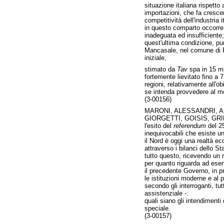
situazione italiana rispetto 
importazioni, che fa cresce
competitività dell'industria i
in questo comparto occorre, 
inadeguata ed insufficiente;
quest'ultima condizione, pur
Mancasale, nel comune di Re
iniziale,
stimato da
Tav
spa in 15 mil
fortemente lievitato fino a 
regioni, relativamente all'ob
se intenda provvedere al mon
(3-00156)
MARONI, ALESSANDRI, AL
GIORGETTI, GOISIS, GRI
l'esito del
referendum
del 25
inequivocabili che esiste u
il Nord è oggi una realtà e
attraverso i bilanci dello 
tutto questo, ricevendo un r
per quanto riguarda ad esem
il precedente Governo, in p
le istituzioni moderne e al
secondo gli interroganti, t
assistenziale -:
quali siano gli intendimenti
speciale.
(3-00157)