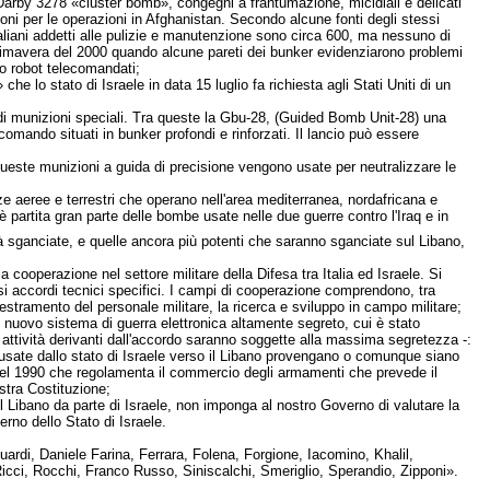
 Darby 3278 «cluster bomb», congegni a frantumazione, micidiali e delicati
ioni per le operazioni in Afghanistan. Secondo alcune fonti degli stessi
taliani addetti alle pulizie e manutenzione sono circa 600, ma nessuno di
rimavera del 2000 quando alcune pareti dei bunker evidenziarono problemi
ndo robot telecomandati;
he lo stato di Israele in data 15 luglio fa richiesta agli Stati Uniti di un
o di munizioni speciali. Tra queste la Gbu-28, (Guided Bomb Unit-28) una
comando situati in bunker profondi e rinforzati. Il lancio può essere
queste munizioni a guida di precisione vengono usate per neutralizzare le
e aeree e terrestri che operano nell'area mediterranea, nordafricana e
 è partita gran parte delle bombe usate nelle due guerre contro l'Iraq e in
ià sganciate, e quelle ancora più potenti che saranno sganciate sul Libano,
 cooperazione nel settore militare della Difesa tra Italia ed Israele. Si
si accordi tecnici specifici. I campi di cooperazione comprendono, tra
destramento del personale militare, la ricerca e sviluppo in campo militare;
 un nuovo sistema di guerra elettronica altamente segreto, cui è stato
 attività derivanti dall'accordo saranno soggette alla massima segretezza -:
usate dallo stato di Israele verso il Libano provengano o comunque siano
del 1990 che regolamenta il commercio degli armamenti che prevede il
ostra Costituzione;
 del Libano da parte di Israele, non imponga al nostro Governo di valutare la
rno dello Stato di Israele.
rdi, Daniele Farina, Ferrara, Folena, Forgione, Iacomino, Khalil,
icci, Rocchi, Franco Russo, Siniscalchi, Smeriglio, Sperandio, Zipponi».