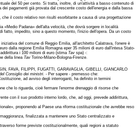
ntuale del 50 per cento. Si tratta, inoltre, di un'attività a basso contenuto di
a dei pagamenti già provata dal crescente costo dell'energia e dalla bassa
 che il costo relativo non risulti esorbitante a causa di una progettazione
ria «Medio Padana» dell'alta velocità, che dovrà sorgere in località
i fatto, impedito, sino a questo momento, l'inizio dell'opera. Da un costo
iniziativa del comune di Reggio Emilia, all'architetto Calatrava, l'onere è
i euro dalla regione Emilia Romagna eper 35 milioni di euro dall'intesa Stato-
 addirittura i 100 milioni di euro (stima
Tav
spa) -:
ne della linea
Tav
Torino-Milano-Bologna-Firenze.
N, FAVA, FILIPPI, FUGATTI, GARAVAGLIA, GIBELLI, GIANCARLO
el Consiglio dei ministri.
- Per sapere - premesso che:
stituzione, ad avviso degli interroganti, ha definito in termini
one che lo riguarda, cioè fermare l'enorme drenaggio di risorse che
ente con il suo prodotto interno lordo, che, ad oggi, prevede addirittura,
trionale», proponendo al Paese una riforma costituzionale che avrebbe reso
 maggioranza, finalizzata a mantenere uno Stato centralizzato e
traverso forme previste costituzionalmente, quali regioni a statuto