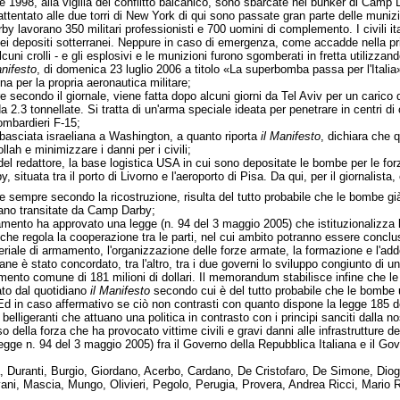
e 1998, alla vigilia del conflitto balcanico, sono sbarcate nei bunker di Camp
attentato alle due torri di New York di qui sono passate gran parte delle muniz
by lavorano 350 militari professionisti e 700 uomini di complemento. I civili i
dei depositi sotterranei. Neppure in caso di emergenza, come accadde nella p
 alcuni crolli - e gli esplosivi e le munizioni furono sgomberati in fretta utilizza
anifesto
, di domenica 23 luglio 2006 a titolo «La superbomba passa per l'Italia» c
na per la propria aeronautica militare;
re secondo il giornale, viene fatta dopo alcuni giorni da Tel Aviv per un caric
2.3 tonnellate. Si tratta di un'arma speciale ideata per penetrare in centri di 
ombardieri F-15;
basciata israeliana a Washington, a quanto riporta
il Manifesto
, dichiara che 
llah e minimizzare i danni per i civili;
el redattore, la base logistica USA in cui sono depositate le bombe per le forz
situata tra il porto di Livorno e l'aeroporto di Pisa. Da qui, per il giornalista,
 e sempre secondo la ricostruzione, risulta del tutto probabile che le bombe g
no transitate da Camp Darby;
lamento ha approvato una legge (n. 94 del 3 maggio 2005) che istituzionalizza la
 che regola la cooperazione tra le parti, nel cui ambito potranno essere conclu
ateriale di armamento, l'organizzazione delle forze armate, la formazione e l'ad
liane è stato concordato, tra l'altro, tra i due governi lo sviluppo congiunto di
mento comune di 181 milioni di dollari. Il memorandum stabilisce infine che le
tato dal quotidiano
il Manifesto
secondo cui è del tutto probabile che le bombe 
Ed in caso affermativo se ciò non contrasti con quanto dispone la legge 185 
belligeranti che attuano una politica in contrasto con i principi sanciti dalla n
uso della forza che ha provocato vittime civili e gravi danni alle infrastrutture
gge n. 94 del 3 maggio 2005) fra il Governo della Repubblica Italiana e il Gove
 Duranti, Burgio, Giordano, Acerbo, Cardano, De Cristofaro, De Simone, Diogua
ani, Mascia, Mungo, Olivieri, Pegolo, Perugia, Provera, Andrea Ricci, Mario R