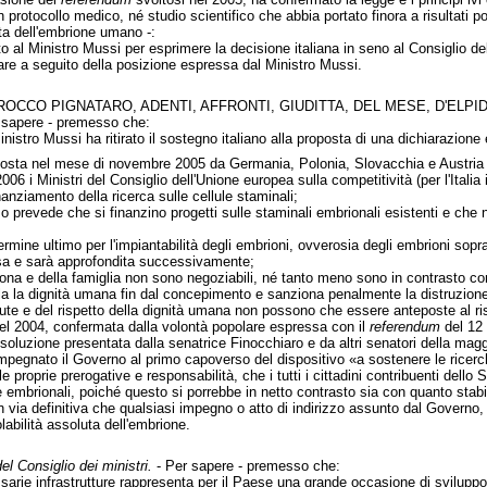
rotocollo medico, né studio scientifico che abbia portato finora a risultati pos
rta dell'embrione umano -:
ito al Ministro Mussi per esprimere la decisione italiana in seno al Consiglio del
re a seguito della posizione espressa dal Ministro Mussi.
 ROCCO PIGNATARO, ADENTI, AFFRONTI, GIUDITTA, DEL MESE, D'ELPI
 sapere - premesso che:
nistro Mussi ha ritirato il sostegno italiano alla proposta di una dichiarazione 
oposta nel mese di novembre 2005 da Germania, Polonia, Slovacchia e Austria 
2006 i Ministri del Consiglio dell'Unione europea sulla competitività (per l'Italia
anziamento della ricerca sulle cellule staminali;
 prevede che si finanzino progetti sulle staminali embrionali esistenti e che 
termine ultimo per l'impiantabilità degli embrioni, ovverosia degli embrioni sop
esa e sarà approfondita successivamente;
ersona e della famiglia non sono negoziabili, né tanto meno sono in contrasto co
la la dignità umana fin dal concepimento e sanziona penalmente la distruzione d
alute e del rispetto della dignità umana non possono che essere anteposte al risp
el 2004, confermata dalla volontà popolare espressa con il
referendum
del 12 
isoluzione presentata dalla senatrice Finocchiaro e da altri senatori della mag
impegnato il Governo al primo capoverso del dispositivo «a sostenere le ricerc
le proprie prerogative e responsabilità, che i tutti i cittadini contribuenti dello
e embrionali, poiché questo si porrebbe in netto contrasto sia con quanto stabil
n via definitiva che qualsiasi impegno o atto di indirizzo assunto dal Governo, 
iolabilità assoluta dell'embrione.
el Consiglio dei ministri.
- Per sapere - premesso che:
sarie infrastrutture rappresenta per il Paese una grande occasione di sviluppo.