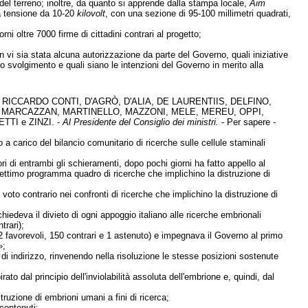
ne del terreno; inoltre, da quanto si apprende dalla stampa locale,
Aim
ia tensione da 10-20
kilovolt
, con una sezione di 95-100 millimetri quadrati,
i oltre 7000 firme di cittadini contrari al progetto;
on vi sia stata alcuna autorizzazione da parte del Governo, quali iniziative
 lo svolgimento e quali siano le intenzioni del Governo in merito alla
RICCARDO CONTI, D'AGRÒ, D'ALIA, DE LAURENTIIS, DELFINO,
, MARCAZZAN, MARTINELLO, MAZZONI, MELE, MEREU, OPPI,
TI e ZINZI. -
Al Presidente del Consiglio dei ministri.
- Per sapere -
o a carico del bilancio comunitario di ricerche sulle cellule staminali
di entrambi gli schieramenti, dopo pochi giorni ha fatto appello al
l settimo programma quadro di ricerche che implichino la distruzione di
l voto contrario nei confronti di ricerche che implichino la distruzione di
hiedeva il divieto di ogni appoggio italiano alle ricerche embrionali
trari);
52 favorevoli, 150 contrari e 1 astenuto) e impegnava il Governo al primo
»;
i indirizzo, rinvenendo nella risoluzione le stesse posizioni sostenute
rato dal principio dell'inviolabilità assoluta dell'embrione e, quindi, dal
ruzione di embrioni umani a fini di ricerca;
 contenuti;