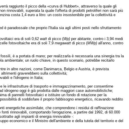
 verrà raggiunto il picco della «curva di Hubbert», attraverso la quale gli
 rinnovabili, superata la quale l'offerta di prodotti petroliferi non sarà più
nzina costa 1,4 euro a litro: un costo insostenibile per la collettività e
 è paradossale che proprio l'Italia sia agli ultimi posti nello sfruttamento
ovoltaici era di soli 0,62
watt
di picco (
Wp)
per abitante, contro i 3,94 medi
celle fotovoltaiche era di soli 7,9
megawatt
di picco (
MWp)
all'anno, contro
fossili, è a portata di mano; per realizzarla è necessaria una sinergia tra la
utela ambientale; un ruolo chiave, in questo scenario, potrebbe recitarlo
entre in altre nazioni, come Danimarca, Belgio e Austria, è prevista
altrimenti graverebbero sulla collettività;
bili e l'idrogeno in Italia;
 e le infrastrutture di trasporto e immagazzinamento, per consentirne
to ad idrogeno oggi è già prodotta dalle maggiori case automobilistiche;
ima di pannelli fotovoltaici e istituire un fondo di rotazione per la
 possibilità di soddisfare il proprio fabbisogno energetico, ricavando reddito
fonti energetiche assimilate, che comprendono i residui di raffinazione
 le fonti rinnovabili, comportando l'erogazione, a partire dal 1992, di 60.000
ttratte agli impianti di energia rinnovabile -:
luppo economico e il Ministro dell'ambiente e della tutela del territorio e del