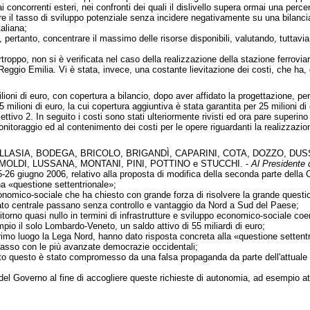
ai concorrenti esteri, nei confronti dei quali il dislivello supera ormai una perce
re il tasso di sviluppo potenziale senza incidere negativamente su una bilanci
taliana;
pertanto, concentrare il massimo delle risorse disponibili, valutando, tuttavia,
troppo, non si è verificata nel caso della realizzazione della stazione ferrovia
ggio Emilia. Vi è stata, invece, una costante lievitazione dei costi, che ha, d
ioni di euro, con copertura a bilancio, dopo aver affidato la progettazione, per 
75 milioni di euro, la cui copertura aggiuntiva è stata garantita per 25 milioni d
iettivo 2. In seguito i costi sono stati ulteriormente rivisti ed ora pare superino
itoraggio ed al contenimento dei costi per le opere riguardanti la realizzazio
LASIA, BODEGA, BRICOLO, BRIGANDÌ, CAPARINI, COTA, DOZZO, DUSSI
MOLDI, LUSSANA, MONTANI, PINI, POTTINO e STUCCHI. -
Al Presidente d
-26 giugno 2006, relativo alla proposta di modifica della seconda parte della Co
na «questione settentrionale»;
conomico-sociale che ha chiesto con grande forza di risolvere la grande questi
Stato centrale passano senza controllo e vantaggio da Nord a Sud del Paese;
itorno quasi nullo in termini di infrastrutture e sviluppo economico-sociale coer
pio il solo Lombardo-Veneto, un saldo attivo di 55 miliardi di euro;
rimo luogo la Lega Nord, hanno dato risposta concreta alla «questione setten
 passo con le più avanzate democrazie occidentali;
utto questo è stato compromesso da una falsa propaganda da parte dell'attuale
 del Governo al fine di accogliere queste richieste di autonomia, ad esempio at