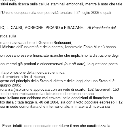
itivi nella ricerca sulle cellule staminali embrionali, mentre è noto che tale
l'Unione europea sulla competitività tenutosi il 24 luglio 2006 e quali
DIO, LI CAUSI, MORRONE, PICANO e PISACANE. -
Al Presidente del
etica sulla
e a cui aveva aderito il Governo Berlusconi;
 il Ministro dell'università e della ricerca, l'onorevole Fabio Mussi) hanno
non possano essere finanziate ricerche che implichino la distruzione degli
rannumerari già prodotti e crioconservati
(cut off date)
, la questione posta
n la promozione della ricerca scientifica;
i embrioni a fini di ricerca;
etto del principio dello Stato di diritto e delle leggi che uno Stato si è
giugno 2005;
gioranza (risoluzione approvata con un voto di scarto: 152 favorevoli, 150
he che non implicassero la distruzione di embrioni umani» -:
 Stato italiano non debbano mai trovarsi nelle condizioni di finanziare la
ito dalla citata legge n. 40 del 2004, sia con il voto popolare espresso il 12
sia in sede comunitaria che internazionale, in materia di ricerca sia
 Esse, infatti, sono necessarie per ridurre il
gap
che caratterizza la