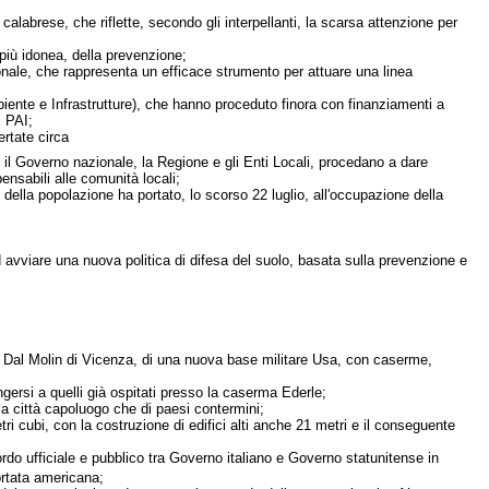
o calabrese, che riflette, secondo gli interpellanti, la scarsa attenzione per
 più idonea, della prevenzione;
onale, che rappresenta un efficace strumento per attuare una linea
iente e Infrastrutture), che hanno proceduto finora con finanziamenti a
l PAI;
ertate circa
he il Governo nazionale, la Regione e gli Enti Locali, procedano a dare
pensabili alle comunità locali;
e della popolazione ha portato, lo scorso 22 luglio, all'occupazione della
avviare una nuova politica di difesa del suolo, basata sulla prevenzione e
rto Dal Molin di Vicenza, di una nuova base militare Usa, con caserme,
ngersi a quelli già ospitati presso la caserma Ederle;
la città capoluogo che di paesi contermini;
tri cubi, con la costruzione di edifici alti anche 21 metri e il conseguente
rdo ufficiale e pubblico tra Governo italiano e Governo statunitense in
rtata americana;