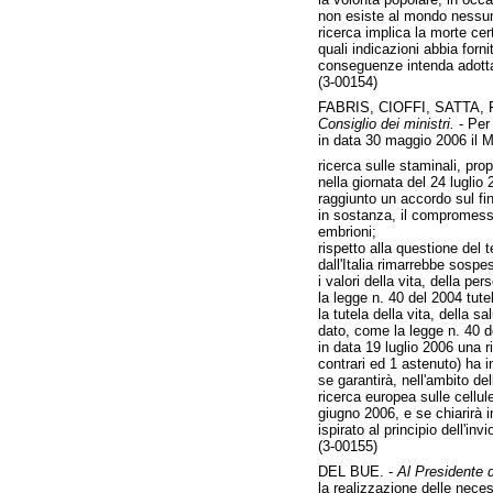
non esiste al mondo nessun p
ricerca implica la morte ce
quali indicazioni abbia forn
conseguenze intenda adotta
(3-00154)
FABRIS, CIOFFI, SATTA,
Consiglio dei ministri.
- Per
in data 30 maggio 2006 il Mi
ricerca sulle staminali, pr
nella giornata del 24 luglio 
raggiunto un accordo sul fin
in sostanza, il compromesso
embrioni;
rispetto alla questione del 
dall'Italia rimarrebbe sosp
i valori della vita, della p
la legge n. 40 del 2004 tute
la tutela della vita, della s
dato, come la legge n. 40 d
in data 19 luglio 2006 una r
contrari ed 1 astenuto) ha 
se garantirà, nell'ambito del
ricerca europea sulle cellul
giugno 2006, e se chiarirà i
ispirato al principio dell'inv
(3-00155)
DEL BUE. -
Al Presidente d
la realizzazione delle neces