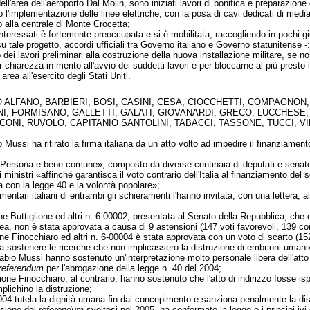
 dell'area dell'aeroporto Dal Molin, sono iniziati lavori di bonifica e preparazio
l'implementazione delle linee elettriche, con la posa di cavi dedicati di med
alla centrale di Monte Crocetta;
teressati è fortemente preoccupata e si è mobilitata, raccogliendo in pochi giorn
tale progetto, accordi ufficiali tra Governo italiano e Governo statunitense -:
o dei lavori preliminari alla costruzione della nuova installazione militare, se n
r chiarezza in merito all'avvio dei suddetti lavori e per bloccarne al più presto
rea all'esercito degli Stati Uniti.
 ALFANO, BARBIERI, BOSI, CASINI, CESA, CIOCCHETTI, COMPAGNON, 
NI, FORMISANO, GALLETTI, GALATI, GIOVANARDI, GRECO, LUCCHESE
NI, RUVOLO, CAPITANIO SANTOLINI, TABACCI, TASSONE, TUCCI, VIET
 Mussi ha ritirato la firma italiana da un atto volto ad impedire il finanziament
«Persona e bene comune», composto da diverse centinaia di deputati e senatori 
 ministri «affinché garantisca il voto contrario dell'Italia al finanziamento de
 con la legge 40 e la volontà popolare»;
amentari italiani di entrambi gli schieramenti l'hanno invitata, con una lettera, a
ione Buttiglione ed altri n. 6-00002, presentata al Senato della Repubblica, che c
ea, non è stata approvata a causa di 9 astensioni (147 voti favorevoli, 139 con
one Finocchiaro ed altri n. 6-00004 è stata approvata con un voto di scarto (1
a sostenere le ricerche che non implicassero la distruzione di embrioni umani
bio Mussi hanno sostenuto un'interpretazione molto personale libera dell'atto d
referendum
per l'abrogazione della legge n. 40 del 2004;
zione Finocchiaro, al contrario, hanno sostenuto che l'atto di indirizzo fosse ispi
mplichino la distruzione;
2004 tutela la dignità umana fin dal concepimento e sanziona penalmente la dist
asione del
referendum
svoltosi nel 2005, ha confermato la legge e i principi ivi