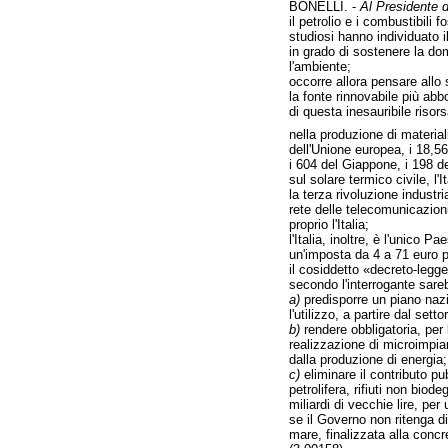
BONELLI. -
Al Presidente d
il petrolio e i combustibili 
studiosi hanno individuato i
in grado di sostenere la doma
l'ambiente;
occorre allora pensare allo s
la fonte rinnovabile più abb
di questa inesauribile risors
nella produzione di materiali
dell'Unione europea, i 18,56
i 604 del Giappone, i 198 de
sul solare termico civile, l'
la terza rivoluzione industr
rete delle telecomunicazioni 
proprio l'Italia;
l'Italia, inoltre, è l'unico
un'imposta da 4 a 71 euro pe
il cosiddetto «decreto-legge
secondo l'interrogante sare
a)
predisporre un piano nazi
l'utilizzo, a partire dal se
b)
rendere obbligatoria, per l
realizzazione di microimpian
dalla produzione di energia;
c)
eliminare il contributo pu
petrolifera, rifiuti non biod
miliardi di vecchie lire, pe
se il Governo non ritenga di 
mare, finalizzata alla concr