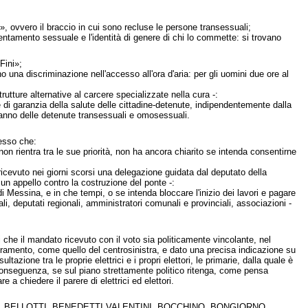
», ovvero il braccio in cui sono recluse le persone transessuali;
rientamento sessuale e l'identità di genere di chi lo commette: si trovano
Fini»;
o una discriminazione nell'accesso all'ora d'aria: per gli uomini due ore al
tture alternative al carcere specializzate nella cura -:
a e di garanzia della salute delle cittadine-detenute, indipendentemente dalla
 danno delle detenute transessuali e omosessuali.
esso che:
n rientra tra le sue priorità, non ha ancora chiarito se intenda consentirne
icevuto nei giorni scorsi una delegazione guidata dal deputato della
i un appello contro la costruzione del ponte -:
di Messina, e in che tempi, o se intenda bloccare l'inizio dei lavori e pagare
nali, deputati regionali, amministratori comunali e provinciali, associazioni -
che il mandato ricevuto con il voto sia politicamente vincolante, nel
ieramento, come quello del centrosinistra, e dato una precisa indicazione su
one tra le proprie elettrici e i propri elettori, le primarie, dalla quale è
onseguenza, se sul piano strettamente politico ritenga, come pensa
 a chiedere il parere di elettrici ed elettori.
, BELLOTTI, BENEDETTI VALENTINI, BOCCHINO, BONGIORNO,