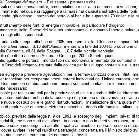
el Consiglio dei ministri.
- Per sapere - premesso che:
fossili non sono inesauribili e, presumibilmente nell'arco dei prossimi vent'anni,
l momento nel quale si raggiungerà la massima capacità estrattiva delle fonti non
nda; già adesso il prezzo del petrolio al barile ha superato i 70 dollari e la be
fruttamento delle fonti di energia rinnovabile, in particolare l'idrogeno;
ondante in Italia, Paese del sole per antonomasia, è appunto l'energia solare; ed
a e agli ultimissimi posti
 adatti allo scopo; alla fine del 2005, per esempio, la diffusione di impianti fot
 della Germania, i 3,13 dell'Olanda; mentre alla fine del 2004 la produzione di 
lla Germania, gli 81 della Spagna, i 10,7 della piccola Norvegia;
Italia è battuta anche da Austria e Grecia per 200 a 8 metri quadri;
iale, quella che porterà il mondo fuori dall'economia alimentata dai combustibili 
e l'uso dell'idrogeno, trainata dalla politica per lo sviluppo sostenibile e la t
 Paese europeo a prevedere agevolazioni per la termovalorizzazione dei rifiuti, m
r tonnellata per recuperare i costi esterni individuati dall'Unione europea, che 
 Bersani» non sembra contenere misure sufficienti a rilanciare le energie rinnova
bbe necessario:
onale per realizzare poli per la produzione di celle a combustibile da idrogeno
ttore automobilistico, nel quale la tecnologia è già in uno stato avanzato e l'au
e nuove costruzioni e le grandi ristrutturazioni, l'installazione di una quota min
ti di produzione di energia elettrica rinnovabile, dando alle famiglie italiane la
bblico, previsto dalla legge n. 9 del 1991, a sostegno degli impianti privati di 
egradabili, che sono stati classificati, in contrasto con la direttiva europea, tra
r una produzione energetica ad alto impatto ambientale; risorse che sono state so
dover avviare in tempi rapidi una strategia, concertata tra il Ministro dello svi
eta riduzione del consumo dei combustibili fossili.