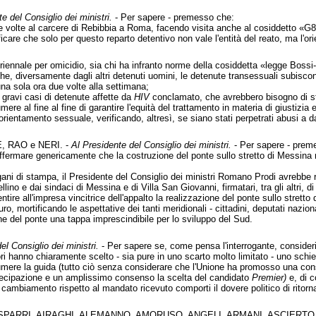
e del Consiglio dei ministri.
- Per sapere - premesso che:
ue volte al carcere di Rebibbia a Roma, facendo visita anche al cosiddetto «G8
ificare che solo per questo reparto detentivo non vale l'entità del reato, ma l'o
riennale per omicidio, sia chi ha infranto norme della cosiddetta «legge Bossi-
 che, diversamente dagli altri detenuti uomini, le detenute transessuali subiscon
una sola ora due volte alla settimana;
 gravi casi di detenute affette da
HIV
conclamato, che avrebbero bisogno di stru
mere al fine al fine di garantire l'equità del trattamento in materia di giustizi
 orientamento sessuale, verificando, altresì, se siano stati perpetrati abusi a
, RAO e NERI. -
Al Presidente del Consiglio dei ministri.
- Per sapere - prem
ffermare genericamente che la costruzione del ponte sullo stretto di Messina no
gani di stampa, il Presidente del Consiglio dei ministri Romano Prodi avrebbe r
lino e dai sindaci di Messina e di Villa San Giovanni, firmatari, tra gli altri, d
tire all'impresa vincitrice dell'appalto la realizzazione del ponte sullo stretto 
uro, mortificando le aspettative dei tanti meridionali - cittadini, deputati nazio
e del ponte una tappa imprescindibile per lo sviluppo del Sud.
el Consiglio dei ministri.
- Per sapere se, come pensa l'interrogante, consideri 
tori hanno chiaramente scelto - sia pure in uno scarto molto limitato - uno sch
re la guida (tutto ciò senza considerare che l'Unione ha promosso una consultazi
ecipazione e un amplissimo consenso la scelta del candidato
Premier)
e, di c
 cambiamento rispetto al mandato ricevuto comporti il dovere politico di ritornare
ASPARRI, AIRAGHI, ALEMANNO, AMORUSO, ANGELI, ARMANI, ASCIERTO