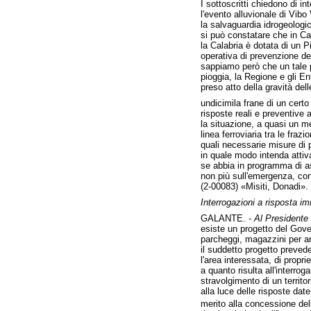
I sottoscritti chiedono di i
l'evento alluvionale di Vibo 
la salvaguardia idrogeologica
si può constatare che in Cal
la Calabria è dotata di un 
operativa di prevenzione del
sappiamo però che un tale p
pioggia, la Regione e gli Ent
preso atto della gravità del
undicimila frane di un certo
risposte reali e preventive a
la situazione, a quasi un me
linea ferroviaria tra le fraz
quali necessarie misure di p
in quale modo intenda attiv
se abbia in programma di as
non più sull'emergenza, con
(2-00083) «Misiti, Donadi».
Interrogazioni a risposta i
GALANTE. -
Al Presidente 
esiste un progetto del Gove
parcheggi, magazzini per ar
il suddetto progetto prevede
l'area interessata, di prop
a quanto risulta all'interro
stravolgimento di un territo
alla luce delle risposte da
merito alla concessione dell