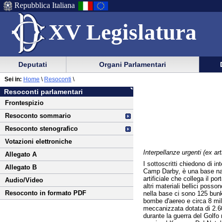
Repubblica Italiana
XV Legislatura
Menu
Vai
Menu
Vai
Deputati
Organi Parlamentari
al
al
di
di
Vai
Menu
menu
Sei in:
Home
\
Resoconti
\
ausilio
navigazione
al
di
di
Resoconti parlamentari
alla
principale
contenuto
navigazione
sezione
Frontespizio
navigazione
principale
Resoconto sommario
Resoconto stenografico
Votazioni elettroniche
Interpellanze urgenti (ex ar
Allegato A
I sottoscritti chiedono di in
Allegato B
Camp Darby, è una base nata 
artificiale che collega il p
Audio/Video
altri materiali bellici poss
Resoconto in formato PDF
nella base ci sono 125 bunke
bombe d'aereo e circa 8 mil
meccanizzata dotata di 2.600
durante la guerra del Golfo 