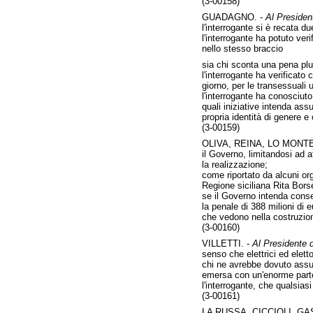
(3-00158)
GUADAGNO. -
Al President
l'interrogante si è recata d
l'interrogante ha potuto ver
nello stesso braccio
sia chi sconta una pena plu
l'interrogante ha verificato
giorno, per le transessuali 
l'interrogante ha conosciuto
quali iniziative intenda assu
propria identità di genere e
(3-00159)
OLIVA, REINA, LO MONTE
il Governo, limitandosi ad a
la realizzazione;
come riportato da alcuni or
Regione siciliana Rita Borsel
se il Governo intenda consen
la penale di 388 milioni di e
che vedono nella costruzion
(3-00160)
VILLETTI. -
Al Presidente d
senso che elettrici ed elet
chi ne avrebbe dovuto assume
emersa con un'enorme part
l'interrogante, che qualsiasi
(3-00161)
LA RUSSA, CICCIOLI, G