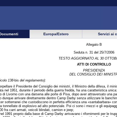
Documenti
Europa/Estero
Servizi ai 
Allegato B
Seduta n. 31 del 25/7/2006
TESTO AGGIORNATO AL 30 OTTOB
ATTI DI CONTROLLO
PRESIDENZA
DEL CONSIGLIO DEI MINISTR
ticolo 138
-bis
del regolamento):
terpellare il Presidente del Consiglio dei ministri, il Ministro della difesa, il mi
nel 1951, durante il periodo della guerra fredda, ha una caratteristica unica: 
orto di Livorno con una darsena alle porte di Pisa, dopo aver attraversato una p
ono dunque arrivare direttamente dentro Camp Darby senza utilizzare le banchine
r sotterranei che custodiscono in perfetta efficienza una «santabarbara» compo
a tonnellate di esplosivo ad alto potenziale. Poi ci sono i mezzi e gli equipa
 fra carri armati, veicoli blindati, camion e jeep;
nel 1991 proprio dalla base di Camp Darby arrivavano i rifornimenti per le trupp