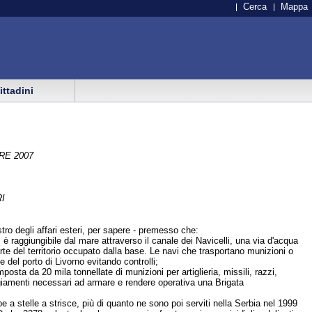
Cerca
Mappa
cittadini
RE 2007
I
nistro degli affari esteri, per sapere - premesso che:
è raggiungibile dal mare attraverso il canale dei Navicelli, una via d'acqua
arte del territorio occupato dalla base. Le navi che trasportano munizioni o
 del porto di Livorno evitando controlli;
sta da 20 mila tonnellate di munizioni per artiglieria, missili, razzi,
ggiamenti necessari ad armare e rendere operativa una Brigata
e a stelle a strisce, più di quanto ne sono poi serviti nella Serbia nel 1999