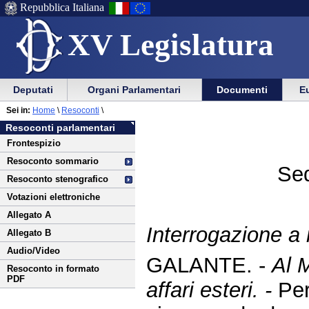
Repubblica Italiana
XV Legislatura
Menu
Vai
Menu
Vai
Deputati
Organi Parlamentari
Documenti
Eu
al
al
di
di
Vai
Menu
menu
Sei in:
Home
\
Resoconti
\
ausilio
navigazione
al
di
di
Resoconti parlamentari
alla
principale
contenuto
navigazione
sezione
Frontespizio
navigazione
principale
Resoconto sommario
Sed
Resoconto stenografico
Votazioni elettroniche
Allegato A
Interrogazione a r
Allegato B
Audio/Video
GALANTE. -
Al M
Resoconto in formato
PDF
affari esteri. -
Per