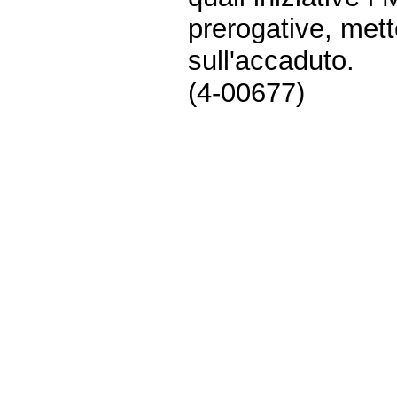
prerogative, mett
sull'accaduto.
(4-00677)
Fine
Vai
al
contenuto
menu
di
navigazione
principale