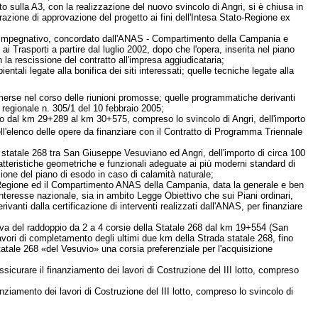
to sulla A3, con la realizzazione del nuovo svincolo di Angri, si è chiusa in
azione di approvazione del progetto ai fini dell'Intesa Stato-Regione ex
ed impegnativo, concordato dall'ANAS - Compartimento della Campania e
ai Trasporti a partire dal luglio 2002, dopo che l'opera, inserita nel piano
 la rescissione del contratto all'impresa aggiudicataria;
ali legate alla bonifica dei siti interessati; quelle tecniche legate alla
 emerse nel corso delle riunioni promosse; quelle programmatiche derivanti
regionale n. 305/1 del 10 febbraio 2005;
nto dal km 29+289 al km 30+575, compreso lo svincolo di Angri, dell'importo
l'elenco delle opere da finanziare con il Contratto di Programma Triennale
 statale 268 tra San Giuseppe Vesuviano ed Angri, dell'importo di circa 100
aratteristiche geometriche e funzionali adeguate ai più moderni standard di
nzione del piano di esodo in caso di calamità naturale;
la Regione ed il Compartimento ANAS della Campania, data la generale e ben
 interesse nazionale, sia in ambito Legge Obiettivo che sui Piani ordinari,
anti dalla certificazione di interventi realizzati dall'ANAS, per finanziare
tiva del raddoppio da 2 a 4 corsie della Statale 268 dal km 19+554 (San
ori di completamento degli ultimi due km della Strada statale 268, fino
 statale 268 «del Vesuvio» una corsia preferenziale per l'acquisizione
curare il finanziamento dei lavori di Costruzione del III lotto, compreso
anziamento dei lavori di Costruzione del III lotto, compreso lo svincolo di