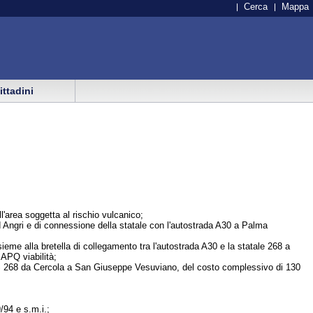
Cerca
Mappa
cittadini
l'area soggetta al rischio vulcanico;
d Angri e di connessione della statale con l'autostrada A30 a Palma
ieme alla bretella di collegamento tra l'autostrada A30 e la statale 268 a
APQ viabilità;
la SS 268 da Cercola a San Giuseppe Vesuviano, del costo complessivo di 130
/94 e s.m.i.;