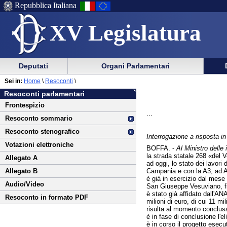
Repubblica Italiana
XV Legislatura
Menu
Vai
Menu
Vai
Deputati
Organi Parlamentari
al
al
di
di
Vai
Menu
menu
Sei in:
Home
\
Resoconti
\
ausilio
navigazione
al
di
di
Resoconti parlamentari
alla
principale
contenuto
navigazione
sezione
Frontespizio
navigazione
principale
...
Resoconto sommario
Resoconto stenografico
Interrogazione a risposta 
Votazioni elettroniche
BOFFA. -
Al Ministro delle i
la strada statale 268 «del V
Allegato A
ad oggi, lo stato dei lavor
Campania e con la A3, ad A
Allegato B
è già in esercizio dal mese 
Audio/Video
San Giuseppe Vesuviano, fin
è stato già affidato dall'A
Resoconto in formato PDF
milioni di euro, di cui 11 m
risulta al momento conclusa 
è in fase di conclusione l'e
è in corso il progetto esecu