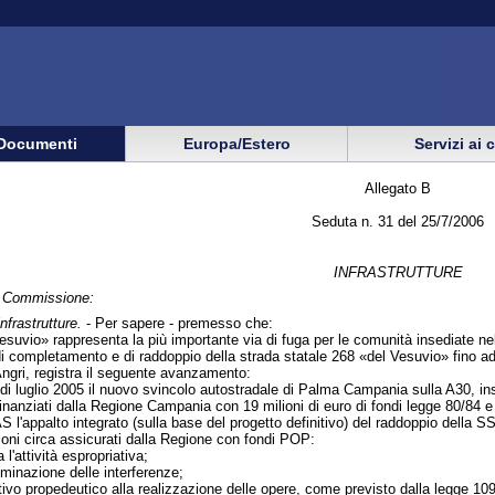
Documenti
Europa/Estero
Servizi ai 
Allegato B
Seduta n. 31 del 25/7/2006
INFRASTRUTTURE
in Commissione:
nfrastrutture.
- Per sapere - premesso che:
esuvio» rappresenta la più importante via di fuga per le comunità insediate nel
i di completamento e di raddoppio della strada statale 268 «del Vesuvio» fino a
ngri, registra il seguente avanzamento:
di luglio 2005 il nuovo svincolo autostradale di Palma Campania sulla A30, ins
anziati dalla Regione Campania con 19 milioni di euro di fondi legge 80/84 e 
NAS l'appalto integrato (sulla base del progetto definitivo) del raddoppio del
ilioni circa assicurati dalla Regione con fondi POP:
l'attività espropriativa;
liminazione delle interferenze;
tivo propedeutico alla realizzazione delle opere, come previsto dalla legge 109