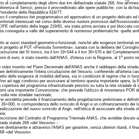
tto di completamento degli ultimi due km dellastrada statale 268, fino all'innes
renza di Servizi, presso il provveditorato alle opere pubbliche, con la dichiar
 Presidente della Repubblica 616/77;
uso il complesso iter programmatico ed approvativo di un progetto delicato 
rritoriali interessati nel corso delle diverse riunioni promosse dall'Assessorato 
 CIPE nell'ambito della legge 219/81, era stata prima avviata e poi bloccata con
ta conseguita a valle del superamento di numerose problematiche: quelle ambient
rlo ai nuovi standard geometrico-funzionali, nonché alle esigenze territoriali
l progetto al PUT «Penisola Sorrentina», sanata con la delibera del Consiglio 
a Costruzione del III tronco, tra il km 19+544 e il km 30+570 e del Completame
o
oni di euro, è stato inserito dall'ANAS, d'intesa con la Regione, al 1
posto nel
 stato inserito nel Piano Decennale dell'ANAS anche il raddoppio della strada
are definitivamente l'intera circuitazione del Vesuvio, conferendo all'arteria c
petto delle esigenze di mobilità dell'area, sia in condizioni di regime che in fu
 fino ad oggi condiviso per assicurare al territorio questa importante opera, 
a copertura del programma infrastrutturale previsto su tutta la rete stradale di
orni una importante Convenzione, che prevede l'utilizzo di rinvenienze POR deriv
i sulla rete stradale nazionale;
one anzidetta prevede il finanziamento della progettazione preliminare e defini
6+000, in corrispondenza dello svincolo di Angri e un cofinanziamento dei lav
 realizzazione del nuovo svincolo di Angri, nell'ottica di assicurare alla strada
ria;
oscrizione del Contratto di Programma Triennale ANAS, che avrebbe dovuto assi
strada statale 268 «del Vesuvio» -:
e direttamente e attraverso l'ANAS per garantire, senza ulteriori ritardi, il fin
 268 «del Vesuvio».