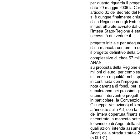
per quanto riguarda il proge
data 29 maggio 2006 la Confe
articolo 81 del decreto del
si è dunque finalmente chi
dalla Regione con gli Enti te
infrastrutturale avviato dal
l'Intesa Stato-Regione è sta
necessità di rivedere il
progetto iniziale per adegua
dalla mancata conformità de
il progetto definitivo dell
complessivo di circa 57 mili
ANAS;
su proposta della Regione è
milioni di euro, per complet
sicurezza e qualità, nel ris
in continuità con l'impegno
nota carenza di fondi, per l
stipuleranno nei prossimi gi
ulteriori interventi e progett
in particolare, la Convenzi
Giuseppe Vesuviano) al km 2
all'innesto sulla A3, con la
dell'intera copertura finanzia
riscontrata la mancata sott
lo svincolo di Angri, della 
quali azioni intenda assumer
Angri, della strada statale
(5-00131)