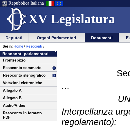
Repubblica Italiana
XV Legislatura
Menu
Vai
Menu
Vai
Deputati
Organi Parlamentari
Documenti
Eu
al
al
di
di
Vai
Menu
menu
Sei in:
Home
\
Resoconti
\
ausilio
navigazione
al
di
di
Resoconti parlamentari
alla
principale
contenuto
navigazione
sezione
Frontespizio
navigazione
principale
Resoconto sommario
Sed
Resoconto stenografico
Votazioni elettroniche
...
Allegato A
UN
Allegato B
Audio/Video
Interpellanza urg
Resoconto in formato
PDF
regolamento):