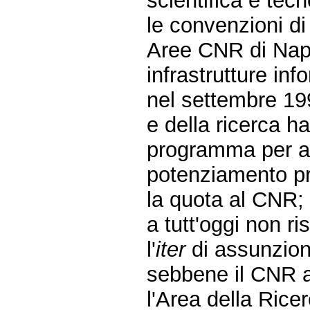
scientifica e tec
le convenzioni di 
Aree CNR di Napo
infrastrutture in
nel settembre 199
e della ricerca h
programma per ad
potenziamento pr
la quota al CNR;
a tutt'oggi non r
l'
iter
di assunzione
sebbene il CNR a
l'Area della Rice